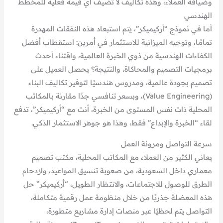
وضيافة العملاء، وهذه تكاليف لا تضيف أي قيمة فعلية للمخطط
الهندسي
أما في نموذج “أركيميكر”، يتم استبعاد هذه النفقات المهدرة
تمامًا، وتوجيه الميزانية للاستثمار في أمرين: استقطاب أفضل
الكفاءات الهندسية من ذوي الخبرة العالمية، واقتناء أحدث
برمجيات التصميم والمحاكاة، والنتيجة؟ يحصل العميل على
تصميم بجودة عالمية، ومدروس هندسيًا لتوفير تكاليف البناء
(Value Engineering)، وبسعر تنافسي جدًا مقارنة بالمكاتب
المحلية ذات نفس المستوى من الخبرة، أنت مع “أركيميكر”، تدفع
لقاء “الخبرة والإبداع” فقط، وهذا هو جوهر الاستثمار الذكي.
سرعة التواصل ومرونة العمل
يعاني الكثير من العملاء مع المكاتب المحلية، مكتب تصميم
معماري داخل السعودية، من صعوبة تنسيق المواعيد، وازدحام
الطرق للوصول للاجتماعات، والانتظار الطويل، “أركيميكر” حل
هذه المعضلة جذريًا من خلال منظومة عمل رقمية متكاملة،
التواصل يتم لحظيًا عبر منصات إدارة مشاريع متطورة،