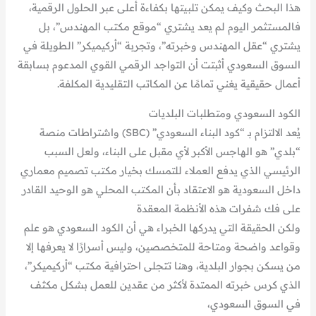
هذا البحث وكيف يمكن تلبيتها بكفاءة أعلى عبر الحلول الرقمية،
فالمستثمر اليوم لم يعد يشتري “موقع مكتب المهندس”، بل
يشتري “عقل المهندس وخبرته”، وتجربة “أركيميكر” الطويلة في
السوق السعودي أثبتت أن التواجد الرقمي القوي المدعوم بسابقة
أعمال حقيقية يغني تمامًا عن المكاتب التقليدية المكلفة.
الكود السعودي ومتطلبات البلديات
يُعد الالتزام بـ “كود البناء السعودي” (SBC) واشتراطات منصة
“بلدي” هو الهاجس الأكبر لأي مقبل على البناء، ولعل السبب
الرئيسي الذي يدفع العملاء للتمسك بخيار مكتب تصميم معماري
داخل السعودية هو الاعتقاد بأن المكتب المحلي هو الوحيد القادر
على فك شفرات هذه الأنظمة المعقدة
ولكن الحقيقة التي يدركها الخبراء هي أن الكود السعودي هو علم
وقواعد واضحة ومتاحة للمتخصصين، وليس أسرارًا لا يعرفها إلا
من يسكن بجوار البلدية، وهنا تتجلى احترافية مكتب “أركيميكر”،
الذي كرس خبرته الممتدة لأكثر من عقدين للعمل بشكل مكثف
في السوق السعودي،