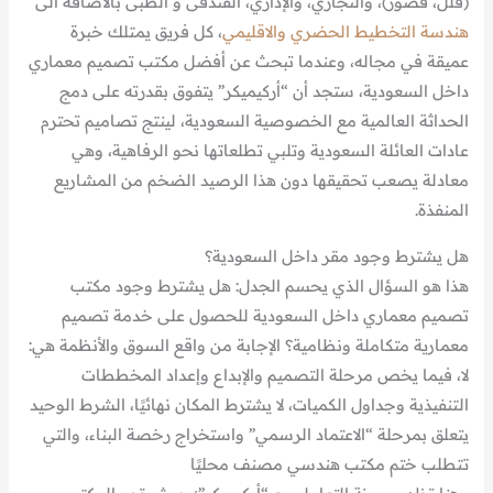
(فلل، قصور)، والتجاري، والإداري، الفندقى و الطبى بالاضافه الى
هندسة التخطيط الحضري والاقليمي
، كل فريق يمتلك خبرة
عميقة في مجاله، وعندما تبحث عن أفضل مكتب تصميم معماري
داخل السعودية، ستجد أن “أركيميكر” يتفوق بقدرته على دمج
الحداثة العالمية مع الخصوصية السعودية، لينتج تصاميم تحترم
عادات العائلة السعودية وتلبي تطلعاتها نحو الرفاهية، وهي
معادلة يصعب تحقيقها دون هذا الرصيد الضخم من المشاريع
المنفذة.
هل يشترط وجود مقر داخل السعودية؟
هذا هو السؤال الذي يحسم الجدل: هل يشترط وجود مكتب
تصميم معماري داخل السعودية للحصول على خدمة تصميم
معمارية متكاملة ونظامية؟ الإجابة من واقع السوق والأنظمة هي:
لا، فيما يخص مرحلة التصميم والإبداع وإعداد المخططات
التنفيذية وجداول الكميات، لا يشترط المكان نهائيًا، الشرط الوحيد
يتعلق بمرحلة “الاعتماد الرسمي” واستخراج رخصة البناء، والتي
تتطلب ختم مكتب هندسي مصنف محليًا