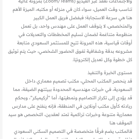
والاجتماعات تعقد عبر الفيديو (Zoom/Teams) بمرونة عالية
تناسب وقت العميل، سواء كان في منزله أو مكتبه، الميزة الأهم
هنا هي سرعة الاستجابة؛ فبفضل فريق العمل الكبير
والمتخصص، لا يتوقف العمل على مهندس واحد، بل تعمل
منظومة متناغمة لضمان تسليم المخططات والتعديلات في
أوقات قياسية، هذه المرونة تتيح للمستثمر السعودي متابعة
مشروعه بدقة وشفافية تفوق الحضور الشخصي، حيث يتم توثيق
كل خطوة وكل تعديل إلكترونيًا.
مستوى الخبرة والتنفيذ
قد ينحصر المكتب المحلي، مكتب تصميم معماري داخل
السعودية، في خبرات مهندسيه المحدودة ببيئتهم الضيقة، مما
قد يؤدي إلى تكرار التصاميم ونمطيتها، أما “أركيميكر”، وبحكم
ريادته كأول مكتب أونلاين في المنطقة، فإنه ينفتح على مدارس
معمارية متنوعة وخبرات تراكمية تمتد لعقدين، التخصص هو سيد
الموقف هنا
فالمكتب يضم فرقًا متخصصة في التصميم السكني السعودي