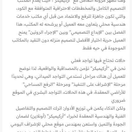
وهنا تظهر مرونة التعامل مع “أركيميكر”؛ حيث يقدم المكتب
التصميم الكامل والمخططات الاحترافية المتوافقة مع الكود،
والتي تكون جاهزة للرفع والاعتماد من قبل أي مكتب خدمات
هندسية محلي يتعاون معه العميل أو يرشحه له المكتب، هذا
الفصل بين “الإبداع التصميمي” وبين “الإجراء الروتين” يمنح
العميل حرية اختيار الأفضل لتصميم منزله دون التقيد بالمكاتب
الموجودة في حيه فقط.
حالات تحتاج فيها تواجد فعلي
نحن في “أركيميكر” نؤمن بالمصداقية والواقعية، لذا نوضح
للعميل أن هناك مراحل تستدعي التواجد الميداني، وهي تحديدًا
مرحلة “الإشراف على التنفيذ” ومرحلة “الرفع المساحي”
للأراضي المعقدة، في هذه الحالات، التواجد البشري في الموقع
ضروري
ولكن الذكاء يكمن في توزيع الأدوار: اترك التصميم والتفاصيل
الفنية والهندسية المعقدة لخبراء “أركيميكر” (أونلاين) لضمان
الجودة والتميز، واستعن بمهندس موقع محلي للإشراف اليومي
على العمال، بهذه الطريقة، تضمن أن المخطط الذي بين يدي