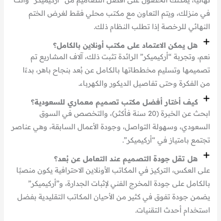
في منزلك، ويتم التعاون مع مكتب محلي فقط لغرض الختم
النهائي للرخصة إذا تطلب النظام ذلك.
هل يمكن الاعتماد على مكتب أونلاين بالكامل؟
نعم، وتجربة “أركيميكر” الرائدة تثبت ذلك، آلاف المشاريع تم
تصميمها وتسليم مخططاتها بالكامل عن بُعد بنجاح باهر، بدءًا
من الفكرة وحتى تفاصيل الديكور والكهرباء.
كيف أختار أفضل مكتب تصميم معماري للسعودية؟
ابحث عن الخبرة (20 سنة فأكثر)، والتخصص في السوق
السعودي، وسهولة التواصل، وجودة الأعمال السابقة، وهي عناصر
تجتمع بامتياز في “أركيميكر”.
هل تقل جودة التصميم عند التعامل عن بُعد؟
على العكس، التركيز في المكاتب الأونلاين الاحترافية يكون منصبًا
بالكامل على جودة المخرج الفني لإثبات الجدارة، و”أركيميكر”
يضمن جودة تفوق في كثير من الأحيان المكاتب التقليدية بفضل
استخدام أحدث التقنيات.