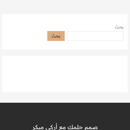
بحث
بحث
صمم حلمك مع أركي ميكر