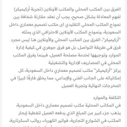
الفرق بين المكتب المحلي والمكتب الأونلاين (تجربة أركيميكر)
لفهم المعادلة بشكل صحيح، يجب أن نعقد مقارنة شفافة بين
نموذج المكتب المحلي التقليدي اى مكتب تصميم معماري داخل
السعودية، ونموذج المكتب الأونلاين الاحترافي الذي يمثله
“أركيميكر”، الفرق بين المكتب المحلي والأونلاين هنا ليس مجرد
فرق في طريقة التواصل، بل هو فرق جوهري في كيفية إدارة
الموارد وتوجيهها لخدمة مصلحة العميل، فبينما يغرق المكتب
المحلي في المصاريف الإدارية والتشغيلية
يركز “أركيميكر” مكتب تصميم معماري داخل السعودية، كل
إمكانياته على الجانب الفني والإبداعي، مما يخلق فارقًا كبيرًا في
المخرجات النهائية وتجربة العميل.
التكلفة والموارد
في المكاتب المحلية مكتب تصميم معماري داخل السعودية،
يذهب جزء كبير من المبلغ الذي يدفعه العميل لتغطية إيجار
المكتب في الشوارع التجارية، فواتير الكهرباء، رواتب السكرتارية،