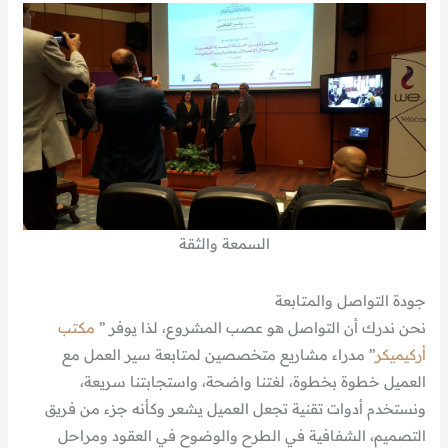
السمعة والثقة
جودة التواصل والمتابعة
نحن ندرك أن التواصل هو عصب المشروع، لذا يوفر ”
مكتب
أركيميكر
” مدراء مشاريع متخصصين لمتابعة سير العمل مع
العميل خطوة بخطوة، لغتنا واضحة، واستجابتنا سريعة،
ونستخدم أدوات تقنية تجعل العميل يشعر وكأنه جزء من فريق
التصميم، الشفافية في الطرح والوضوح في العقود ومراحل