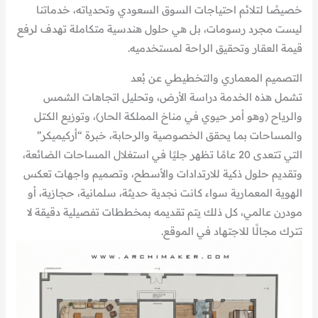
خصيصًا لتلائم احتياجات السوق السعودي وتحدياته، خدماتنا
ليست مجرد رسومات، بل هي حلول هندسية متكاملة تهدف لرفع
قيمة العقار وتحقيق الراحة لمستخدميه.
التصميم المعماري والتخطيطي عن بُعد
تشمل هذه الخدمة دراسة الأرض، وتحليل اتجاهات الشمس
والرياح (وهو أمر حيوي في مناخ المملكة الحار)، وتوزيع الكتل
والمساحات بما يحقق الخصوصية والرحابة، خبرة “أركيميكر”
التي تتعدى 20 عامًا تظهر جليًا في استغلال المساحات الضائعة،
وتقديم حلول ذكية للارتدادات والأسطح، وتصميم واجهات تعكس
الهوية المعمارية سواء كانت نجدية حديثة، سلمانية، حجازية، أو
مودرن عالمي، كل ذلك يتم تقديمه بمخططات تفصيلية دقيقة لا
تترك مجالًا للاجتهاد في الموقع.