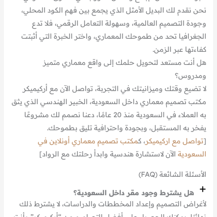
نحن نقدم لك البديل الأمثل الذي يجمع بين فهم الكود المحلي،
وجودة التصميم العالمية، وسهولة التعامل الرقمي، فلا تدع
الجغرافيا تحد من طموحك المعماري، واختر الخبرة التي أثبتت
كفاءتها عبر الزمن.
هل أنت مستعد لتحويل حلمك إلى واقع معماري متميز
ومدروس؟
لا تضيع وقتك وميزانيتك في التجربة، تواصل الآن مع أركيميكر
مكتب تصميم معماري داخل السعودية، الخبير الهندسي الذي يثق
به العملاء في السعودية منذ 20 عامًا، دعنا نصمم لك مشروعًا
يفخر به المستقبل، وبجودة واحترافية تليق بطموحك.
[
تواصل مع اركيميكر
، ك
مكتب تصميم معماري أونلاين في
السعودية
الآن لاستشارة هندسية وابدأ رحلتك مع الرواد]
الأسئلة الشائعة (FAQ)
هل يشترط وجود مقر داخل السعودية؟
لأغراض التصميم وإعداد المخططات والدراسات، لا يشترط ذلك
نهائيًا، يمكنك الحصول على أفضل التصاميم من “أركيميكر” وأنت