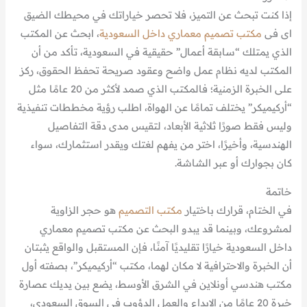
إذا كنت تبحث عن التميز، فلا تحصر خياراتك في محيطك الضيق
اى فى
مكتب تصميم معماري داخل السعودية
، ابحث عن المكتب
الذي يمتلك “سابقة أعمال” حقيقية في السعودية، تأكد من أن
المكتب لديه نظام عمل واضح وعقود صريحة تحفظ الحقوق، ركز
على الخبرة الزمنية؛ فالمكتب الذي صمد لأكثر من 20 عامًا مثل
“أركيميكر” يختلف تمامًا عن الهواة، اطلب رؤية مخططات تنفيذية
وليس فقط صورًا ثلاثية الأبعاد، لتقيس مدى دقة التفاصيل
الهندسية، وأخيرًا، اختر من يفهم لغتك ويقدر استثمارك، سواء
كان بجوارك أو عبر الشاشة.
خاتمة
في الختام، قرارك باختيار
مكتب التصميم
هو حجر الزاوية
لمشروعك، وبينما قد يبدو البحث عن مكتب تصميم معماري
داخل السعودية خيارًا تقليديًا آمنًا، فإن المستقبل والواقع يثبتان
أن الخبرة والاحترافية لا مكان لهما، مكتب “أركيميكر”، بصفته أول
مكتب هندسي أونلاين في الشرق الأوسط، يضع بين يديك عصارة
خبرة 20 عامًا من الإبداع والعمل الدؤوب في السوق السعودي،