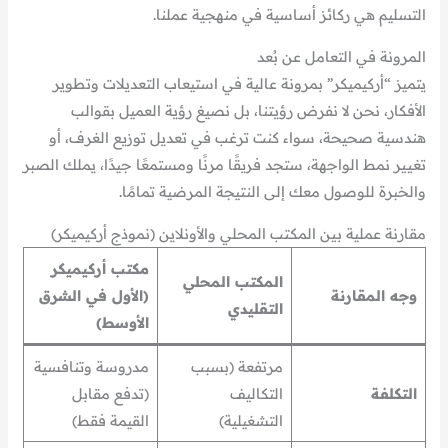
التسليم هي ركائز أساسية في منهجية عملنا.
المرونة في التعامل عن بُعد
يتميز “أركيميكر” بمرونة عالية في استيعاب التعديلات وتطوير
الأفكار، نحن لا نفرض رؤيتنا، بل نصيغ رؤية العميل بقوالب
هندسية صحيحة، سواء كنت ترغب في تعديل توزيع الغرف، أو
تغيير نمط الواجهة، ستجد فريقًا مرنًا ومستمعًا جيدًا، يملك الصبر
والخبرة للوصول معك إلى النتيجة المرضية تمامًا.
مقارنة عملية بين المكتب المحلي والأونلاين (نموذج أركيميكر)
مكتب أركيميكر
المكتب المحلي
وجه المقارنة
(الأول في الشرق
التقليدي
الأوسط)
مرتفعة (بسبب
مدروسة وتنافسية
التكلفة
التكاليف
(تدفع مقابل
التشغيلية)
القيمة فقط)