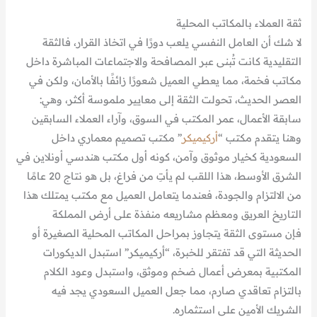
ثقة العملاء بالمكاتب المحلية
لا شك أن العامل النفسي يلعب دورًا في اتخاذ القرار، فالثقة
التقليدية كانت تُبنى عبر المصافحة والاجتماعات المباشرة داخل
مكاتب فخمة، مما يعطي العميل شعورًا زائفًا بالأمان، ولكن في
العصر الحديث، تحولت الثقة إلى معايير ملموسة أكثر، وهي:
سابقة الأعمال، عمر المكتب في السوق، وآراء العملاء السابقين
وهنا يتقدم مكتب “
أركيميكر
” مكتب تصميم معماري داخل
السعودية كخيار موثوق وآمن، كونه أول مكتب هندسي أونلاين في
الشرق الأوسط، هذا اللقب لم يأتِ من فراغ، بل هو نتاج 20 عامًا
من الالتزام والجودة، فعندما يتعامل العميل مع مكتب يمتلك هذا
التاريخ العريق ومعظم مشاريعه منفذة على أرض المملكة
فإن مستوى الثقة يتجاوز بمراحل المكاتب المحلية الصغيرة أو
الحديثة التي قد تفتقر للخبرة، “أركيميكر” استبدل الديكورات
المكتبية بمعرض أعمال ضخم وموثق، واستبدل وعود الكلام
بالتزام تعاقدي صارم، مما جعل العميل السعودي يجد فيه
الشريك الأمين على استثماره.