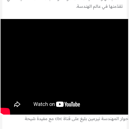
تقدّمنها في عالم الهندسة.
حوار المهندسة نيرمين بليغ على قناة cbc مع مفيدة شيحة