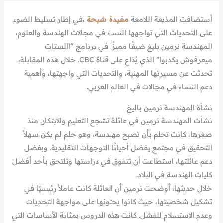
أستضافت المذيعة اللامعة
مفيدة شيحة
،في إطار تسليط الضوء
على التحديات التي تواجهها النساء في مجالات الهندسة والعلوم،
المهندسة نرمين بليغ ضيفًا مميزًا في برنامج “االستات
ميعرفوش يكدبوا” الذي يُذاع على قناة CBC. خلال هذه المقابلة،
تحدثت عن مسيرتها المهنية، والتحديات التي واجهتها، وأهمية
دعم النساء في مجالات في العالم العربي.
نشأة المهندسة نرمين باليخ
نشأت المهندسة نرمين في عائلة تشجع التعليم والابتكار. منذ
صغرها، كانت تحلم بأن تصبح مهندسة، وهو حلم لم يكن سهلاً
التحقيق في مجتمع يفضل أحيانًا التوجهات التقليدية. وبفضل
دعم عائلتها، استطاعت أن تتفوق في دراستها وتلتحق بأحد أفضل
كليات الهندسة في البلاد.
خلال حديثها، أوضحت نرمين أن العائلة كانت عاملاً رئيسيًا في
تشكيل شخصيتها، حيث كانوا يحثونها على مواجهة التحديات
وعدم الاستسلام للفشل. كانت هذه الدروس بمثابة الأساسات التي