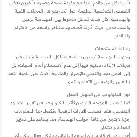
شارك كل من مقدم البرنامج مفيدة شيحة وضيوف آخرين بعض
القصص الشخصية الملهمة حول تجاربهم في المجالات الفنية
والهندسية. كان هناك تفاعل ملحوظ بين المهندسة نرمين
والمشاهدين، حيث أثارت قصصهم مشاعر واسعة من الاحترام
والتقدير.
رسالة للمستمعات
وجهت المهندسة نرمين رسالة قوية لكل النساء والفتيات في
مجالات STEM، دعتهم فيها إلى عدم الاستسلام أمام العقبات، بل
إلى العمل بجد والتحلي بالإصرار والمثابرة. أكدت على أهمية الثقة
بالنفس والرغبة في التعلم والنمو.
دور التكنولوجيا في تسهيل العمل
كما ناقشت المهندسة نرمين تأثير التكنولوجيا في تغيير المشهد
الهندسي. فقد أصبحت الأدوات الرقمية وتكنولوجيا المعلومات
جزءًا لا يتجزأ من كافة جوانب الهندسة، مما يساعد على تعزيز
الكفاءة والابتكار.
أعربت عن اعتقادها بأن استعمال التقنية بشكل فعال يمكن أن