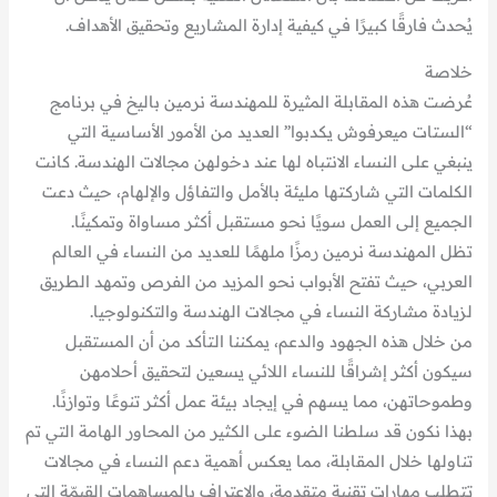
يُحدث فارقًا كبيرًا في كيفية إدارة المشاريع وتحقيق الأهداف.
خلاصة
عُرضت هذه المقابلة المثيرة للمهندسة نرمين باليخ في برنامج
“الستات ميعرفوش يكدبوا” العديد من الأمور الأساسية التي
ينبغي على النساء الانتباه لها عند دخولهن مجالات الهندسة. كانت
الكلمات التي شاركتها مليئة بالأمل والتفاؤل والإلهام، حيث دعت
الجميع إلى العمل سويًا نحو مستقبل أكثر مساواة وتمكينًا.
تظل المهندسة نرمين رمزًا ملهمًا للعديد من النساء في العالم
العربي، حيث تفتح الأبواب نحو المزيد من الفرص وتمهد الطريق
لزيادة مشاركة النساء في مجالات الهندسة والتكنولوجيا.
من خلال هذه الجهود والدعم، يمكننا التأكد من أن المستقبل
سيكون أكثر إشراقًا للنساء اللائي يسعين لتحقيق أحلامهن
وطموحاتهن، مما يسهم في إيجاد بيئة عمل أكثر تنوعًا وتوازنًا.
بهذا نكون قد سلطنا الضوء على الكثير من المحاور الهامة التي تم
تناولها خلال المقابلة، مما يعكس أهمية دعم النساء في مجالات
تتطلب مهارات تقنية متقدمة، والاعتراف بالمساهمات القيمّة التي