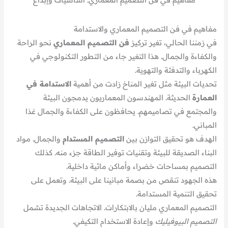
مفاهيم في فن التصميم المعماري والاستدامة
في زمننا الحالي، تغير تركيز
فن التصميم المعماري
نحو الراحة
والكفاءة والجمال. هذا التغير جاء من التطور التكنولوجي في
الكهرباء والتدفئة والتهوية.
تحديات البيئة مثل تغير المناخ زادت من أهمية
الاستدامة في
العمارة
الحديثة. المهندسون المعماريون يدمجون البيئة
والمجتمع في تصاميمهم. يحافظون على الكفاءة والجمال غذا
المباني.
الهدف هو تحقيق التوازن بين
التصميم المستدام
والجمال. مواد
البناء الصديقة للبيئة وتقنيات توفير الطاقة جزء منه. كذلك
التصميم بمساحات خضراء وأماكن مائية داخلية.
هذه الجهود تنقص من بصمة مبانينا على البيئة. وتعمل على
تحقيق التنمية المستدامة.
التصميم المعماري مليان بالابتكارات. الاتجاهات الجديدة تشمل
التصميم البيوفيليك
وإعادة الاستخدام التكيفي.