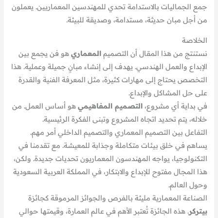
جمع الجماليات بالاستدامة تحدي للمهندسين المعماريين. يعملون
من أجل مبان حديثة، مستدامة، وصديقة للبيئة.
الخلاصة
نستنتج من هذا المقال أن التصميم
المعماري
هو فن يجمع بين
الإبداع والعمل الهندسي. يهدف إلى إنشاء مبانٍ جميلة وعملية. هذا
التخصص يحتاج إلى مهارات كثيرة، مثل المعرفة الفنية والقدرة
على حل المشاكل والإبداع.
في بداية أي مشروع،
التصميم المفاهيمي
هو أساس العمل. من
خلاله، يتم تحديد اتجاه المشروع وتبنى الفكرة الرئيسية.
التفاعل بين التصميم المعماري والتصميم الداخلي أمر مهم.
يساهم في خلق بيئات متكاملة وجذابة للمعيشة. مع تقدمنا في
التكنولوجيا، يواجه المهندسون المعماريون تحديات جديدة. ولكن،
هذا المجال مفتوح للإبداع والابتكار، في المملكة العربية السعودية
وحول العالم.
الصناعة المعمارية مليئة بالفرص والجوائز المرموقة كجائزة
بيتركر
. هذه الجائزة تُعتبر الأهم في عالم العمارة، وقيمتها حوالي