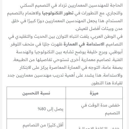
الحاجة للمهندسين المعماريين تزداد في التصميم السكني
والتجاري. مع التطورات في
تطور التكنولوجيا
والاهتمام بالتصميم
المستدام. هذا يجعل المهندسين المعماريين دورًا كبيرًا في خلق
مدن وبيئات أفضل للعيش.
في الوطن العربي، يلفت انتباه التوازن بين الحديث والتقليدي في
التصاميم.
الاستدامة في العمارة
ظهرت جليًا في متحف اللوفر
أبوظبي. وبرج خليفة يوضح تشابه بين التكنولوجيا والهندسة
الفنية. تصاميم معمارية أخرى تستوحي تفاصيلها من الطبيعة.
بصفة عامة، التوجه في العمارة المعاصرة يركز على الابتكار
والاستدامة. هذا يشدد على أهمية تدريب مهندسين معماريين جدد
لقيادة هذا التطور.
ميزة
نسبة التحسين
خفض مدة الوقت في
يصل إلى 80%
التصميم
أقل كثيرًا من التصاميم
خفض التكلفة الإجمالية