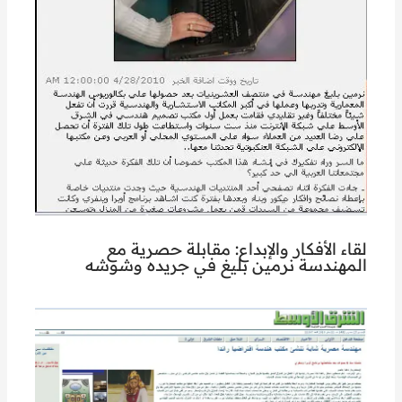
لقاء الأفكار والإبداع: مقابلة حصرية مع
المهندسة نرمين بليغ في جريده وشوشه