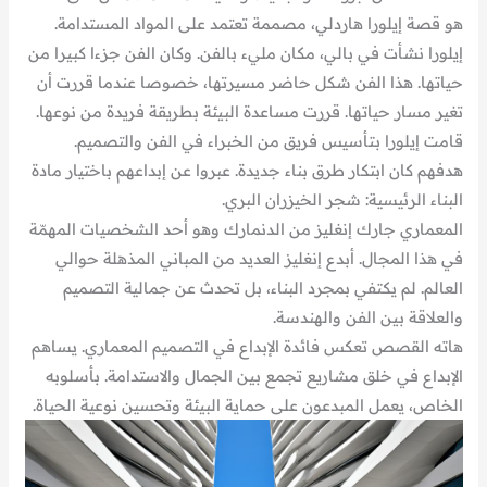
هو قصة إيلورا هاردلي، مصممة تعتمد على المواد المستدامة.
إيلورا نشأت في بالي، مكان مليء بالفن. وكان الفن جزءا كبيرا من
حياتها. هذا الفن شكل حاضر مسيرتها، خصوصا عندما قررت أن
تغير مسار حياتها. قررت مساعدة البيئة بطريقة فريدة من نوعها.
قامت إيلورا بتأسيس فريق من الخبراء في الفن والتصميم.
هدفهم كان ابتكار طرق بناء جديدة. عبروا عن إبداعهم باختيار مادة
البناء الرئيسية: شجر الخيزران البري.
المعماري جارك إنغليز من الدنمارك وهو أحد الشخصيات المهمّة
في هذا المجال. أبدع إنغليز العديد من المباني المذهلة حوالي
العالم. لم يكتفي بمجرد البناء، بل تحدث عن جمالية التصميم
والعلاقة بين الفن والهندسة.
هاته القصص تعكس فائدة الإبداع في التصميم المعماري. يساهم
الإبداع في خلق مشاريع تجمع بين الجمال والاستدامة. بأسلوبه
الخاص، يعمل المبدعون على حماية البيئة وتحسين نوعية الحياة.