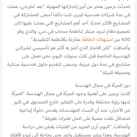
تحدثت نرمين بفخر عن أبرز إنجازاتها المهنية. “بعد تخرجي، عملت
في عدة شركات هندسية كبرى. كنت دائمًا أسعى للمشاركة في
المشاريع الأكثر تحديًا. أحد أهم المشاريع التي عملت عليها كان
تصميم نظام تبريد مبتكر لناطحة سحاب في دبي، والذي وفر
30% من
استهلاك الطاقة
مقارنة بالأنظمة التقليدية.”
وأضافت: “لكن الإنجاز الذي أعتز به أكثر هو تأسيسي لشركتي
الهندسية الخاصة قبل ثلاث سنوات. اليوم، نحن نعمل على
مشاريع في عدة دول عربية، ونسعى لتقديم حلول هندسية مبتكرة
وصديقة للبيئة.”
دور المرأة في مجال الهندسة
أكدت نرمين على أهمية وجود المرأة في مجال الهندسة. “المرأة
لديها رؤية مختلفة وقدرة على التفكير خارج الصندوق. في كثير
من الأحيان، نجد أن النساء المهندسات يقدمن حلولًا إبداعية
لمشاكل ظلت عصية على الحل لفترات طويلة.”
وأضافت: “اليوم، أرى المزيد من الفتيات يقبلن على دراسة
الهندسة، وهذا يبشر بمستقبل واعد. نحن بحاجة إلى تنوع الأفكار