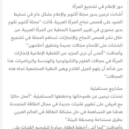
دور الإعلام في تشجيع المرأة
أشادت نرمين بدور مجلة أكتوبر والإعلام بشكل عام في تسليط
الضوء على قصص نجاح المرأة العربية. قالت: “مجلة أكتوبر تقوم
بدور محوري في تغيير الصورة النمطية عن المرأة العربية. من
خلال نشر قصص النجاح والإنجازات، تساهم المجلة في تشجيع
الشابات على اقتحام مجالات جديدة وتحقيق أحلامهن.”
وأضافت: “أتمنى أن نرى المزيد من التغطية الإعلامية لإنجازات
المرأة في مجالات العلوم والتكنولوجيا والهندسة والرياضيات. هذا
من شأنه أن يلهم الجيل القادم ويغير النظرة المجتمعية تجاه هذه
المجالات.”
مشاريع مستقبلية
تحدثت نرمين عن طموحاتها وخططها المستقبلية. “أعمل حاليًا
مع فريقي على تطوير تقنيات جديدة في مجال الطاقة المتجددة.
هدفنا هو المساهمة في حل مشكلة الطاقة في العالم العربي
بطرق مستدامة وصديقة للبيئة.”
وأضافت: “كما أنني أخطط لإطلاق مبادرة لتشجيع الفتيات على