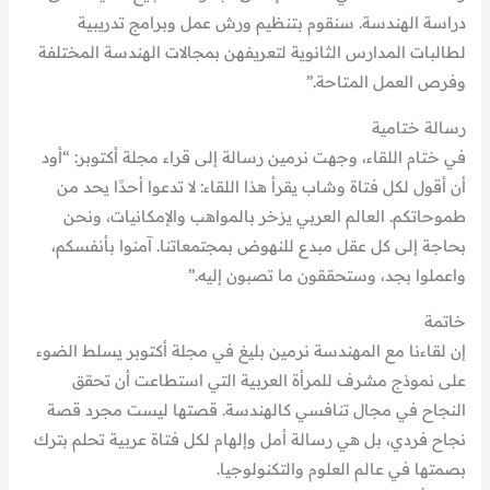
دراسة الهندسة. سنقوم بتنظيم ورش عمل وبرامج تدريبية
لطالبات المدارس الثانوية لتعريفهن بمجالات الهندسة المختلفة
وفرص العمل المتاحة.”
رسالة ختامية
في ختام اللقاء، وجهت نرمين رسالة إلى قراء مجلة أكتوبر: “أود
أن أقول لكل فتاة وشاب يقرأ هذا اللقاء: لا تدعوا أحدًا يحد من
طموحاتكم. العالم العربي يزخر بالمواهب والإمكانيات، ونحن
بحاجة إلى كل عقل مبدع للنهوض بمجتمعاتنا. آمنوا بأنفسكم،
واعملوا بجد، وستحققون ما تصبون إليه.”
خاتمة
إن لقاءنا مع المهندسة نرمين بليغ في مجلة أكتوبر يسلط الضوء
على نموذج مشرف للمرأة العربية التي استطاعت أن تحقق
النجاح في مجال تنافسي كالهندسة. قصتها ليست مجرد قصة
نجاح فردي، بل هي رسالة أمل وإلهام لكل فتاة عربية تحلم بترك
بصمتها في عالم العلوم والتكنولوجيا.