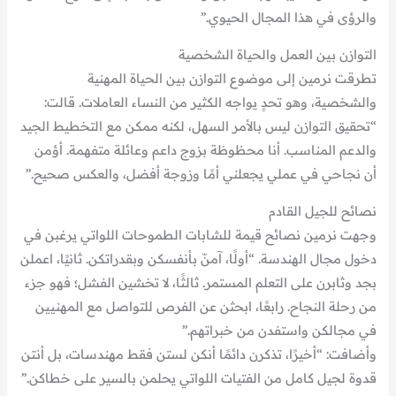
والرؤى في هذا المجال الحيوي.”
التوازن بين العمل والحياة الشخصية
تطرقت نرمين إلى موضوع التوازن بين الحياة المهنية
والشخصية، وهو تحدٍ يواجه الكثير من النساء العاملات. قالت:
“تحقيق التوازن ليس بالأمر السهل، لكنه ممكن مع التخطيط الجيد
والدعم المناسب. أنا محظوظة بزوج داعم وعائلة متفهمة. أؤمن
أن نجاحي في عملي يجعلني أمًا وزوجة أفضل، والعكس صحيح.”
نصائح للجيل القادم
وجهت نرمين نصائح قيمة للشابات الطموحات اللواتي يرغبن في
دخول مجال الهندسة. “أولًا، آمنّ بأنفسكن وبقدراتكن. ثانيًا، اعملن
بجد وثابرن على التعلم المستمر. ثالثًا، لا تخشين الفشل؛ فهو جزء
من رحلة النجاح. رابعًا، ابحثن عن الفرص للتواصل مع المهنيين
في مجالكن واستفدن من خبراتهم.”
وأضافت: “أخيرًا، تذكرن دائمًا أنكن لستن فقط مهندسات، بل أنتن
قدوة لجيل كامل من الفتيات اللواتي يحلمن بالسير على خطاكن.”