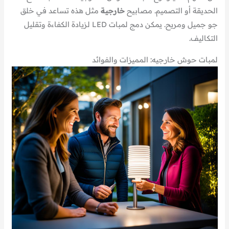
الحديقة أو التصميم. مصابيح
خارجية
مثل هذه تساعد في خلق
جو جميل ومريح. يمكن دمج لمبات LED لزيادة الكفاءة وتقليل
التكاليف.
لمبات حوش خارجيه: المميزات والفوائد