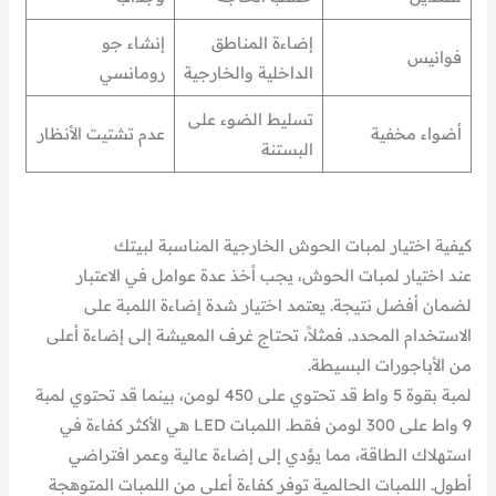
إضاءة المناطق
إنشاء جو
فوانيس
الداخلية والخارجية
رومانسي
تسليط الضوء على
أضواء مخفية
عدم تشتيت الأنظار
البستنة
كيفية اختيار لمبات الحوش الخارجية المناسبة لبيتك
عند اختيار لمبات الحوش، يجب أخذ عدة عوامل في الاعتبار
لضمان أفضل نتيجة. يعتمد اختيار شدة إضاءة اللمبة على
الاستخدام المحدد. فمثلاً، تحتاج غرف المعيشة إلى إضاءة أعلى
من الأباجورات البسيطة.
لمبة بقوة 5 واط قد تحتوي على 450 لومن، بينما قد تحتوي لمبة
9 واط على 300 لومن فقط. اللمبات LED هي الأكثر كفاءة في
استهلاك الطاقة، مما يؤدي إلى إضاءة عالية وعمر افتراضي
أطول. اللمبات الحالمية توفر كفاءة أعلى من اللمبات المتوهجة