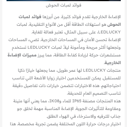
فوائد لمبات الحوش
الإضاءة الخارجية تقدم فوائد كثيرة. من أبرزها
فوائد لمبات
الحوش
هو استهلاك الطاقة أقل من الأنواع التقليدية. لمبات
LEDLUCKY، على سبيل المثال، تعتبر فعالة للغاية.
الإضاءة تحسن الأمان في المساحات الخارجية. تضيء المساحات
وتجعلها أكثر مريحة ومأمونة ليلاً. لمبات LEDLUCKY تستخدم
مستشعرات حركة لزيادة كفاءة الطاقة، مما يبرز
مميزات الإضاءة
الخارجية
.
منتجات LEDLUCKY لها عمر طويل، مما يجعلها خيارًا ذكيًا
للمستقبل. يمكن للمستخدمين اختيار زوايا الأشعة التي تناسب
احتياجاتهم. هذه الاختيارات تتضمن خيارات ذات تفاصيل دقيقة
تناسب التصميم العام للحديقة.
هذه المنتجات مصنفة IP65 للماء وIK08، مما يعني أنها متينة
ومقاومة للتأثيرات الجوية. الإضاءة المناسبة مهمة لخلق جو
جذاب للترفيه والاسترخاء في الهواء الطلق.
اختيار درجات حرارة اللون المختلفة يضمن تجربة مخصصة. هذا