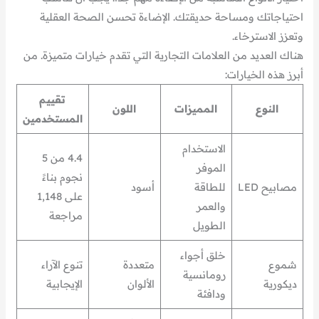
احتياجاتك ومساحة حديقتك. الإضاءة تحسن الصحة العقلية
وتعزز الاسترخاء.
هناك العديد من العلامات التجارية التي تقدم خيارات متميزة. من
أبرز هذه الخيارات:
تقييم
النوع
المميزات
اللون
المستخدمين
الاستخدام
4.4 من 5
الموفر
نجوم بناءً
مصابيح LED
للطاقة
أسود
على 1,148
والعمر
مراجعة
الطويل
خلق أجواء
شموع
متعددة
تنوع الآراء
رومانسية
ديكورية
الألوان
الإيجابية
ودافئة