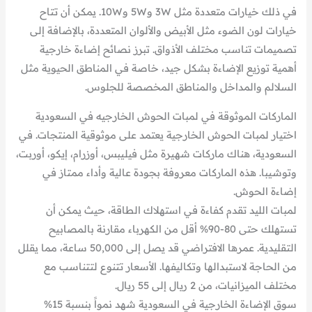
في ذلك خيارات متعددة مثل 3W و5W و10W. يمكن أن تتاح
خيارات لون الضوء مثل الأبيض والألوان المتعددة، بالإضافة إلى
تصميمات تناسب مختلف الأذواق. تبرز نصائح إضاءة خارجية
أهمية توزيع الإضاءة بشكل جيد، خاصة في المناطق الحيوية مثل
السلالم والمداخل والمناطق المخصصة للجلوس.
الماركات الموثوقة في لمبات الحوش الخارجيه في السعودية
اختيار لمبات الحوش الخارجية يعتمد على موثوقية المنتجات. في
السعودية، هناك ماركات شهيرة مثل فيليبس، أوزرام، إيكو، أوربت،
وتوشيبا. هذه الماركات معروفة بجودة عالية وأداء ممتاز في
إضاءة الحوش.
لمبات الليد تقدم كفاءة في استهلاك الطاقة، حيث يمكن أن
تستهلك حتى 80-90% أقل من الكهرباء مقارنة بالمصابيح
التقليدية. عمرها الافتراضي قد يصل إلى 50,000 ساعة، مما يقلل
من الحاجة لاستبدالها وتكاليفها. الأسعار تتنوع لتتناسب مع
مختلف الميزانيات، من 2 ريال إلى 55 ريال.
سوق الإضاءة الخارجية في السعودية شهد نمواً بنسبة 15%