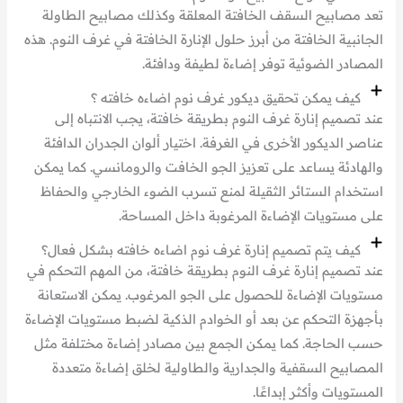
تعد مصابيح السقف الخافتة المعلقة وكذلك مصابيح الطاولة
الجانبية الخافتة من أبرز حلول الإنارة الخافتة في غرف النوم. هذه
المصادر الضوئية توفر إضاءة لطيفة ودافئة.
كيف يمكن تحقيق ديكور غرف نوم اضاءه خافته ؟
عند تصميم إنارة غرف النوم بطريقة خافتة، يجب الانتباه إلى
عناصر الديكور الأخرى في الغرفة. اختيار ألوان الجدران الدافئة
والهادئة يساعد على تعزيز الجو الخافت والرومانسي. كما يمكن
استخدام الستائر الثقيلة لمنع تسرب الضوء الخارجي والحفاظ
على مستويات الإضاءة المرغوبة داخل المساحة.
كيف يتم تصميم إنارة غرف نوم اضاءه خافته بشكل فعال؟
عند تصميم إنارة غرف النوم بطريقة خافتة، من المهم التحكم في
مستويات الإضاءة للحصول على الجو المرغوب. يمكن الاستعانة
بأجهزة التحكم عن بعد أو الخوادم الذكية لضبط مستويات الإضاءة
حسب الحاجة. كما يمكن الجمع بين مصادر إضاءة مختلفة مثل
المصابيح السقفية والجدارية والطاولية لخلق إضاءة متعددة
المستويات وأكثر إبداعًا.