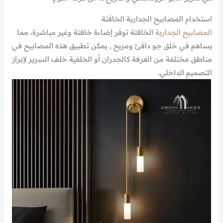
استخدام المصابيح الجدارية الخافتة
المصابيح الجدارية
الخافتة توفر إضاءة خافتة وغير مباشرة، مما
يساهم في خلق جو دافئ ومريح , يمكن تطبيق هذه المصابيح في
مناطق مختلفة من الغرفة كالجدران أو الخلفية خلف السرير لإبراز
التصميم الداخلي.