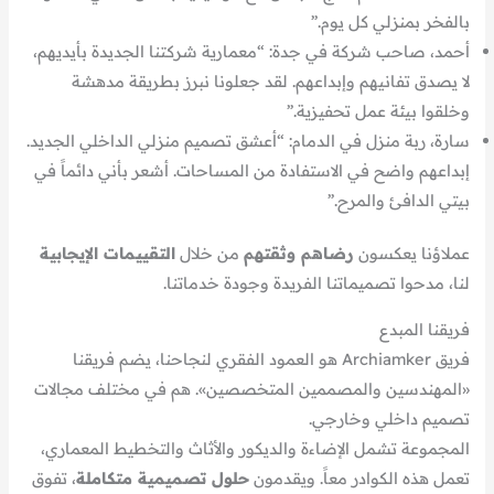
بالفخر بمنزلي كل يوم.”
أحمد، صاحب شركة في جدة: “معمارية شركتنا الجديدة بأيديهم،
لا يصدق تفانيهم وإبداعهم. لقد جعلونا نبرز بطريقة مدهشة
وخلقوا بيئة عمل تحفيزية.”
سارة، ربة منزل في الدمام: “أعشق تصميم منزلي الداخلي الجديد.
إبداعهم واضح في الاستفادة من المساحات. أشعر بأني دائماً في
بيتي الدافئ والمرح.”
عملاؤنا يعكسون
رضاهم وثقتهم
من خلال
التقييمات الإيجابية
لنا، مدحوا تصميماتنا الفريدة وجودة خدماتنا.
فريقنا المبدع
فريق Archiamker هو العمود الفقري لنجاحنا، يضم فريقنا
«المهندسين والمصممين المتخصصين». هم في مختلف مجالات
تصميم داخلي وخارجي.
المجموعة تشمل الإضاءة والديكور والأثاث والتخطيط المعماري،
تعمل هذه الكوادر معاً. ويقدمون
حلول تصميمية متكاملة
، تفوق