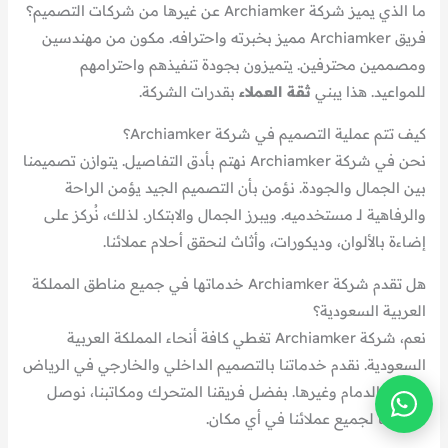
ما الذي يميز شركة Archiamker عن غيرها من شركات التصميم؟
فريق Archiamker مميز بخبرته واحترافه. مكون من مهندسين
ومصممين محترفين. يتميزون بجودة تنفيذهم واحترامهم
للمواعيد. هذا يبني
ثقة العملاء
بقدرات الشركة.
كيف تتم عملية التصميم في شركة Archiamker؟
نحن في شركة Archiamker نهتم بأدق التفاصيل. يتوازن تصميمنا
بين الجمال والجودة. نؤمن بأن التصميم الجيد يؤمن الراحة
والرفاهية لـ مستخدميه. ويبرز الجمال والابتكار. لذلك، نُركز على
إضاءة بالألوان، وديكورات، وأثاث لنحقق أحلام عملائنا.
هل تقدم شركة Archiamker خدماتها في جميع مناطق المملكة
العربية السعودية؟
نعم، شركة Archiamker تغطي كافة أنحاء المملكة العربية
السعودية. نقدم خدماتنا بالتصميم الداخلي والخارجي في الرياض
وجدة والدمام وغيرها. بفضل فريقنا المتحرك ومكاتبنا، نوصل
خدماتنا لجميع عملائنا في أي مكان.