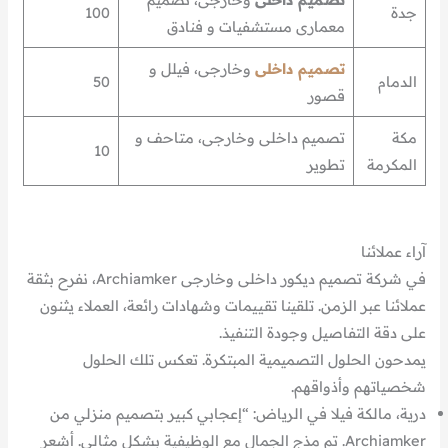
جدة
100
معمارى مستشفيات و فنادق
تصميم داخلى
وخارجى، فيلل و
الدمام
50
قصور
مكة
تصميم داخلى وخارجى، متاحف و
10
المكرمة
تطوير
آراء عملائنا
في شركة تصميم ديكور داخلى وخارجى Archiamker، نفرح بثقة
عملائنا عبر الزمن. تلقينا تقييمات وشهادات رائعة، العملاء يثنون
على دقة التفاصيل وجودة التنفيذ.
يمدحون الحلول التصميمية المبتكرة. تعكس تلك الحلول
شخصياتهم وأذواقهم.
درية، مالكة فيلا في الرياض: “إعجابي كبير بتصميم منزلي من
Archiamker. تم مذج الجمال مع الوظيفية بشكل مثالي. أشعر