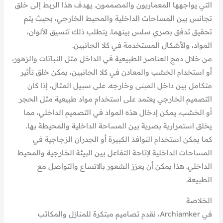
التي يواجهها المعماريون والمصممون. يهدف هذا الربط إلى خلق
تجانس بين المساحات الداخلية والمحيط الخارجي، بحيث يتم
تحقيق تدفق بصري سلس بينهما. يتطلب ذلك تنسيق الألوان،
المواد، والأشكال المستخدمة في كلا الجانبين.
من خلال دمج العناصر الطبيعية في الداخل مثل النباتات والزهور،
أو استخدام الخشب والمعادن في كلا الجانبين، يمكن خلق تأثير
متكامل بين داخل المبنى وخارجه. على سبيل المثال، إذا كان
التصميم الخارجي يعتمد على استخدام مواد طبيعية مثل الحجر
أو الخشب، يمكن إدخال هذه المواد في التصميم الداخلي، مما
يخلق استمرارية بصرية بين المساحة الداخلية والمحيطة بها.
كما يمكن استخدام النوافذ الكبيرة أو الجدران الزجاجية في
المساحات الداخلية لإتاحة التفاعل بين البيئة الخارجية والمحيط
الداخلي. هذا يمكن أن يعزز الشعور بالاتساع والتواصل مع
الطبيعة.
الخلاصة
في Archiamker، نقدم تصاميم مبتكرة للمنازل والمكاتب