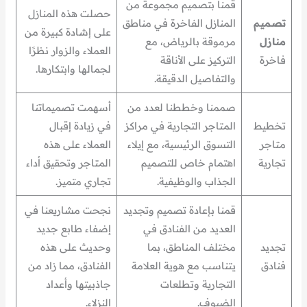
قمنا بتصميم مجموعة من
حصلت هذه المنازل
تصميم
المنازل الفاخرة في مناطق
على إشادة كبيرة من
منازل
مرموقة بالرياض، مع
العملاء والزوار نظرًا
فاخرة
التركيز على الأناقة
لجمالها وابتكارها.
والتفاصيل الدقيقة.
صممنا وخططنا لعدد من
أسهمت تصميماتنا
تخطيط
المتاجر التجارية في مراكز
في زيادة إقبال
متاجر
التسوق الرئيسية، مع إيلاء
العملاء على هذه
تجارية
اهتمام خاص للتصميم
المتاجر وتحقيق أداء
الجذاب والوظيفية.
تجاري متميز.
قمنا بإعادة تصميم وتجديد
نجحت مشاريعنا في
العديد من الفنادق في
إضفاء طابع جديد
تجديد
مختلف المناطق، بما
وحديث على هذه
فنادق
يتناسب مع هوية العلامة
الفنادق، مما زاد من
التجارية وتطلعات
جاذبيتها وأعداد
الضيوف.
النزلاء.