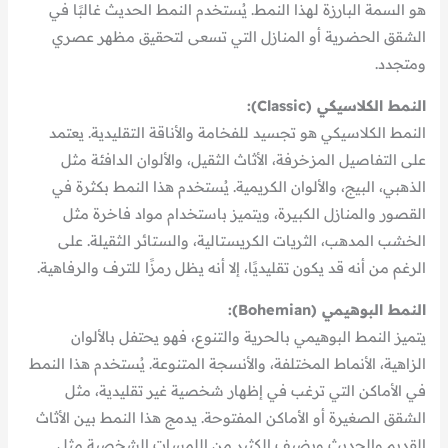
هو السمة البارزة لهذا النمط. يُستخدم النمط الحديث غالبًا في
الشقق الحضرية أو المنازل التي تسعى لتحقيق مظهر عصري
ومتجدد.
النمط الكلاسيكي (Classic):
النمط الكلاسيكي هو تجسيد للفخامة والأناقة التقليدية. يعتمد
على التفاصيل المزخرفة، الأثاث الثقيل، والألوان الدافئة مثل
الذهبي، البيج، والألوان الكريمية. يُستخدم هذا النمط بكثرة في
القصور والمنازل الكبيرة، ويتميز باستخدام مواد فاخرة مثل
الخشب المدهب، الثريات الكريستالية، والستائر الثقيلة. على
الرغم من أنه قد يكون تقليديًا، إلا أنه يظل رمزًا للترف والرفاهية.
النمط البوهيمي (Bohemian):
يتميز النمط البوهيمي بالحرية والتنوع، فهو يحتفل بالألوان
الزاهية، الأنماط المختلفة، والأنسجة المتنوعة. يُستخدم هذا النمط
في الأماكن التي ترغب في إظهار شخصية غير تقليدية، مثل
الشقق الصغيرة أو الأماكن المفتوحة. يدمج هذا النمط بين الأثاث
القديم والحديث ويضيف الكثير من اللمسات الشخصية مثل