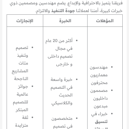
فريقنا يتميز بالاحترافية والإبداع. يضم مهندسين ومصممين ذوي
خبرات كبيرة، أمننا لعملائنا
جودة التنفيذ
والالتزام.
المؤهلات
الخبرة
الإنجازات
أكثر من 20 عام
تصميم
في مجال
وتنفيذ
تصميم داخلى
مئات
و خارجى
مهندسون
المشاريع
معماريون
الناجحة
خبرة واسعة
محترفون
جوائز
في التصميم
مصممون
عالمية
الحديث
داخليون
للتصميم
والكلاسيكي
مبدعون
المبتكر
خبراء في
ثقة
متخصصون
تنسيق
متزايدة
في تصميم