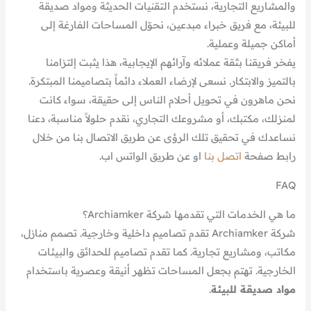
والمشاريع التجارية، نستخدم التقنيات الحديثة ومواد صديقة
للبيئة، مع فريق خبراء مبدعين، نحوّل المساحات الفارغة إلى
أماكن جميلة وعملية.
يفخر فريقنا بثقة عملائه وآرائهم الإيجابية، هذا يثبت إلتزامنا
بالتميز والابتكار. نسعى لإرضاء العملاء دائماً بتصاميمنا المبتكرة.
نحن ماهرون في تحويل أحلام الناس إلى حقيقة، سواء كانت
لمنزلك، مكتبك، أو مشروعك التجاري، نقدم حلولاً مناسبة، دعنا
نساعدك في تحقيق تلك الرؤى عن طريق الاتصال بنا من خلال
رابط صفحة
اتصل بنا
او عن طريق الواتس اب.
FAQ
ما هي الخدمات التي تقدمها شركة Archiamker؟
شركة Archiamker تقدم تصاميم داخلية وخارجية. تصمم منازل،
مكاتب، ومشاريع تجارية. كما تقدم تصاميم للحدائق والبيئات
الخارجية. تهتم بجعل المساحات تظهر أنيقة وعصرية باستخدام
مواد صديقة للبيئة
.