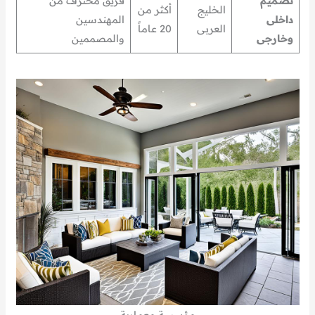
تصميم
فريق محترف من
الخليج
أكثر من
داخلى
المهندسين
العربى
20 عاماً
وخارجى
والمصممين
مؤسسة معمارية