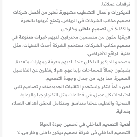
توقعات عملائنا.
للديكورات وأعمال التشطيب مشهورة. تُعتبر من أفضل شركات
تصميم مكاتب الشركات في الرياض، يتمتع فريقها بالخبرة
والكفاءة في
تصميم داخلى
وخارجى.
فريقها مكون من مصممين محترفين. لديهم
خبرات متنوعة
في
تصميم مكاتب الشركات. تستخدم الشركة أحدث التقنيات، مثل
تقنية الواقع الافتراضي.
مصممو الديكور الداخلي عندنا لديهم معرفة ومهارات متعددة.
يضيفون جمالاً للمساحات بإبداعهم. هم لا يغفلون عن التفاصيل
الصغيرة. مما يزيد من جمال وجودة التصميم.
نحن دائماً نبتكر ونستخدم التقنيات الجديدة،نقدم تصاميم تلبي
احتياجات كل عميل، في قطاعات مثل التكنولوجيا والرعاية
الصحية والتعليم، عملنا متناسق ومتكامل لنحقق أهداف العملاء
بفعالية.
أهمية التصميم الداخلي في تحسين جودة الحياة
التصميم الداخلي فى شركة تصميم ديكور داخلى وخارجى، لا