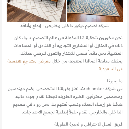
شركة تصميم ديكور داخلى وخارجى - إبداع وأناقة
نحن فخورون بتحقيقاتنا المذهلة في عالم التصميم. سواء كان
ذلك في المنازل أو المشاريع التجارية أو الفنادق أو المساحات
المكتبية. نحن دائماً نسعى للابتكار والتفوق لنرضي عملائنا.
يمكنك متابعة أعمالنا المتنوعه من خلال
معرض مشاريع هندسية
فى السعودية
ما يميزنا
في شركة Archiamker، نعتز بفريقنا المتخصص. يضم مهندسين
ومصممين محترفين. الخبرة الطويلة تجعلنا نقدم جودة عالية.
هدفنا هو إرضاء العملاء وكسب ثقتهم بنا. نحن رواد في تصميم
الداخلي والخارجي. نقدم حلولاً إبداعية لجميع الاحتياجات.
فريق العمل الاحترافي والخبرة الطويلة