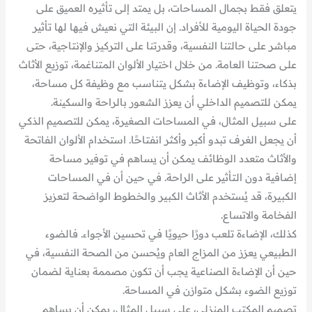
يتعلق فقط بجمال المساحات، بل يمتد إلى تأثيره العميق على
جودة الحياة اليومية للأفراد. إن البيئة التي نعيش فيها لها تأثير
مباشر على حالتنا النفسية، وقدرتنا على التركيز والإنتاجية، حتى
على صحتنا العامة. من خلال اختيار الألوان المتناغمة، توزيع الأثاث
بذكاء، وتوظيف الإضاءة بشكل يتناسب مع وظيفة كل مساحة،
يمكن للتصميم الداخلي أن يعزز الشعور بالراحة والسكينة.
على سبيل المثال، في المساحات الصغيرة، يمكن للتصميم الذكي
أن يجعل الغرف تبدو أكبر وأكثر انفتاحًا. استخدام الألوان الفاتحة
والأثاث متعدد الوظائف يمكن أن يساهم في توفير مساحة
إضافية دون التأثير على الراحة. في حين أن في المساحات
الكبيرة، قد يُستخدم الأثاث الكبير والخطوط الواضحة لتعزيز
الفخامة والاتساع.
كذلك، الإضاءة تلعب دورًا حيويًا في تحسين الأجواء. فالضوء
الطبيعي يعزز من المزاج العام ويُحسن من الصحة النفسية، في
حين أن الإضاءة الصناعية يجب أن تكون مصممة بعناية لضمان
توزيع الضوء بشكل متوازن في المساحة.
تصميم المكتب المنزلي، على سبيل المثال، يمكن أن يساهم