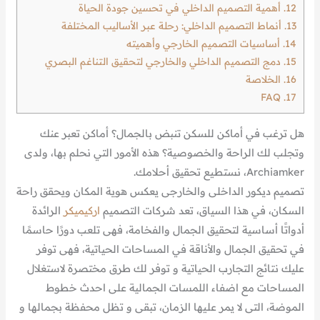
12.
أهمية التصميم الداخلي في تحسين جودة الحياة
13.
أنماط التصميم الداخلي: رحلة عبر الأساليب المختلفة
14.
أساسيات التصميم الخارجي وأهميته
15.
دمج التصميم الداخلي والخارجي لتحقيق التناغم البصري
16.
الخلاصة
FAQ
17.
هل ترغب في أماكن للسكن تنبض بالجمال؟ أماكن تعبر عنك
وتجلب لك الراحة والخصوصية؟ هذه الأمور التي نحلم بها، ولدى
Archiamker، نستطيع تحقيق أحلامك.
تصميم ديكور الداخلى والخارجى يعكس هوية المكان ويحقق راحة
السكان، في هذا السياق، تعد شركات التصميم
اركيميكر
الرائدة
أدواتًا أساسية لتحقيق الجمال والفخامة، فهى تلعب دورًا حاسمًا
في تحقيق الجمال والأناقة في المساحات الحياتية، فهى توفر
عليك نتائج التجارب الحياتية و توفر لك طرق مختصرة لاستغلال
المساحات مع اضفاء اللمسات الجمالية على احدث خطوط
الموضة، التى لا يمر عليها الزمان، تبقى و تظل محفظة بجمالها و