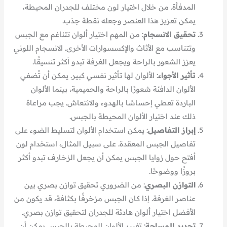
المدفأة. من خلال اختيار لون مختلف للجدران المحيطة،
يمكن تعزيز هذا العنصر وجعله نقطة جذب.
تحقيق الانسجام
: من المهم اختيار ألوان تتناغم مع الجبس
وتتناسب مع الأثاث والإكسسوارات الأخرى. الانسجام اللوني
يعزز الشعور بالراحة ويجعل الغرفة تبدو أكثر تنسيقًا.
تأثير الأجواء
: الألوان لها تأثير نفسي كبير. يمكن أن تُضفي
الألوان الدافئة شعورًا بالراحة والحميمية، بينما الألوان
الباردة تعطي إحساسًا بالهدوء والانتعاش. يجب مراعاة
ذلك عند اختيار الألوان المحيطة بالجبس.
إبراز التفاصيل
: يمكن استخدام الألوان لتسليط الضوء على
تفاصيل الجبس المعقدة. على سبيل المثال، استخدام لون
أفتح حول زوايا الجبس يمكن أن يجعل الزخارف تبدو أكثر
بروزًا ووضوحًا.
التوازن البصري
: من الضروري تحقيق توازن بصري بين
عناصر الغرفة. إذا كان الجبس مزخرفًا بكثافة، قد يكون من
الأفضل اختيار ألوان هادئة للجدران لتحقيق توازن بصري.
تجديد المساحة
: تغيير الألوان المحيطة بالجبس يمكن أن