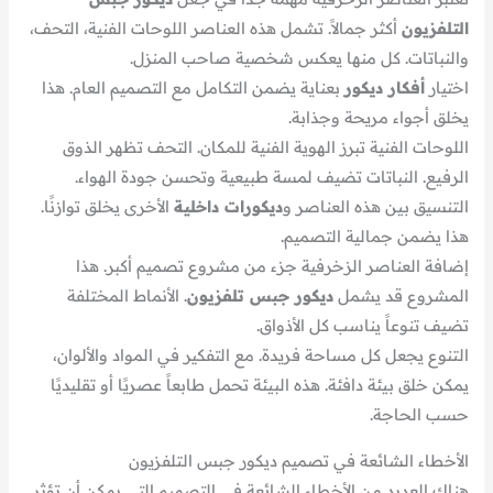
التلفزيون
أكثر جمالاً. تشمل هذه العناصر اللوحات الفنية، التحف،
والنباتات. كل منها يعكس شخصية صاحب المنزل.
اختيار
أفكار ديكور
بعناية يضمن التكامل مع التصميم العام. هذا
يخلق أجواء مريحة وجذابة.
اللوحات الفنية تبرز الهوية الفنية للمكان. التحف تظهر الذوق
الرفيع. النباتات تضيف لمسة طبيعية وتحسن جودة الهواء.
التنسيق بين هذه العناصر و
ديكورات داخلية
الأخرى يخلق توازنًا.
هذا يضمن جمالية التصميم.
إضافة العناصر الزخرفية جزء من مشروع تصميم أكبر. هذا
المشروع قد يشمل
ديكور جبس تلفزيون
. الأنماط المختلفة
تضيف تنوعاً يناسب كل الأذواق.
التنوع يجعل كل مساحة فريدة. مع التفكير في المواد والألوان،
يمكن خلق بيئة دافئة. هذه البيئة تحمل طابعاً عصريًا أو تقليديًا
حسب الحاجة.
الأخطاء الشائعة في تصميم ديكور جبس التلفزيون
هناك العديد من الأخطاء الشائعة في التصميم التي يمكن أن تؤثر