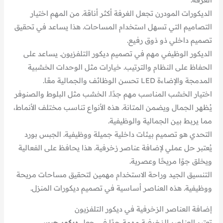
الديكورات المودرن تجعل الغرفة أكثر أناقة. من المهم اختيار
التصاميم التي تسهل استخدام المساحات. هذا يساعد في تحقيق
تصميم داخلي ذو ذوق رفيع.
الديكور الوظيفي مهم في تصميم ديكور التلفزيون. يساعد على
الحفاظ على النظام والترتيب. خيارات مثل الوحدات الخشبية
المدمجة والإضاءة LED تحسن الوظائف والجمالية معًا.
اختيار الخشب المناسب مهم جدًا. الخشب مثل البلوط والصنوفر
يُظهر الجمال ويضمن المتانة. هذه الأنواع تناسب مختلف الأنماط،
مما يربط بين الجمالية والوظيفية.
التحدي هو تصميم بيئات داخلية جميلة ووظيفية. الجبس بورد
يُعتبر حل عملي لإضافة عناصر زخرفية. هذا يحافظ على الفعالية
ويخلق جوًا مريحًا وعصرية.
التنسيق الجيد وراحة الاستخدام مهمين لتحقيق مساحات مريحة
ووظيفية. هذه العناصر أساسية في تصميم ديكورات المنزل.
إضافة العناصر الزخرفية في ديكور التلفزيون
تعتبر العناصر الزخرفية مهمة جدًا في جعل
ديكور جبس