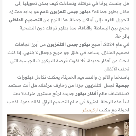
هل جلست يومًا في غرفتك وتساءلت كيف يمكن تحويلها إلى
مكان يظهر جمالك؟
ديكور جبس تلفزيون ناعم
هو بداية ممتازة
لتحويل الغرف إلى أماكن جميلة. هذا النوع من
التصميم الداخلي
يجمع بين البساطة والأناقة، مما يظهر ذوقك دون التضحية
بالراحة.
في عام 2024، أصبح
ديكور جبس التلفزيون
من أبرز اتجاهات
تصميم المنازل. يساعد في خلق جو مريح وجمال لا ينتهي. إذا كنت
تبحث عن أفكار جديدة، فلا تفوت فرصة الديكورات الجبسية التي
تجذب الأنظار.
باستخدام الألوان والتصاميم الحديثة، يمكنك تكامل
ديكورات
جبسية
لجعل التلفزيون جزءًا من زخارف غرفتك. هل أنت مستعد
لاستكشاف عالم
أفكار ديكور
جديدة لرفع مستوى منزلك؟ دعنا
نبدأ هذه الرحلة المثيرة في عالم التصميم الراقٍ. لذلك دعونا نذهب
لجولة مع مكتب
اركيميكر