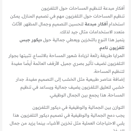
أفكار مبدعة لتنظيم المساحات حول التلفزيون
تنظيم المساحات حول التلفزيون مهم في تصميم المنازل. يمكن
استخدام
أفكار مبدعة
لتحسين التصميم وجمال المظهر. الأثاث
متعدد الاستخدامات مثال جيد لذلك.
يتميز هذا النوع بالتخزين ويعطي جمالية حول
ديكور جبس
تلفزيون ناعم
.
المرايا طريقة رائعة لزيادة شعور المساحة بالاتساع. تثبيتها بجوار
التلفزيون تضيف تأثير بصري جميل. الأرفف العائمة أيضًا مفيدة
لتنظيم المساحة.
إضافة عناصر طبيعية مثل الخشب إلى التصميم مفيدة. جدار
خشبي لتعليق التلفزيون يضيف جمالية ويساعد في تنظيم
المساحة. هذا يجمع بين الجمال الوظيفي.
التوازن بين الجمالية والوظيفية في ديكور التلفزيون
يجب دمج الجمالية والوظيفية في تصميم ديكور التلفزيون. هذا
يلبي الاحتياجات العملية مثل تخزين الأشياء، بينما يزيد من جمال
الغرفة.