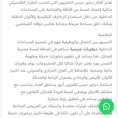
تعتبر أفكار ديكور جبس التلفزيون التي تناسب الطراز الكلاسيكي
مثالية لإضفاء لمسة من الأناقة والفخامة على المساحات
الداخلية. من خلال استخدام الزخارف التقليدية والألوان الدافئة،
يمكنك خلق مساحة مريحة وجذابة تعكس ذوقك الشخصي.
الخلاصة
التنسيق بين الجمال والوظيفية مهم في تصميم المساحات
الداخلية.
ديكورات جبسية
تساهم في إضافة لمسة عصرية
للمنازل. هذا يساعد في تطوير ديكورات حديثة وملهمة.
الجبس بورد يعتبر خيارًا مثاليًا لكل المشروعات. يوفر وفورات
مالية وصحية، بالإضافة إلى العزل الحراري والصوتي. عند اختيار
الألوان، الأبيض والرمادي يضفيان الراحة والحداثة.
استثمار ديكور جبس تلفزيون أنيق يستحق العناء. يتناسب مع
مختلف الأذواق ويضفي لمسة فريدة للمنازل. التعاون مع
محترفين يساعد في تحقيق رؤية مبتكرة.
قم باستكشاف خيارات متعددة واستفاد من العروض المتاحة.
هذا يساعدك على أن تكون دائمًا في طليعة اختيار ديكورات حديثة