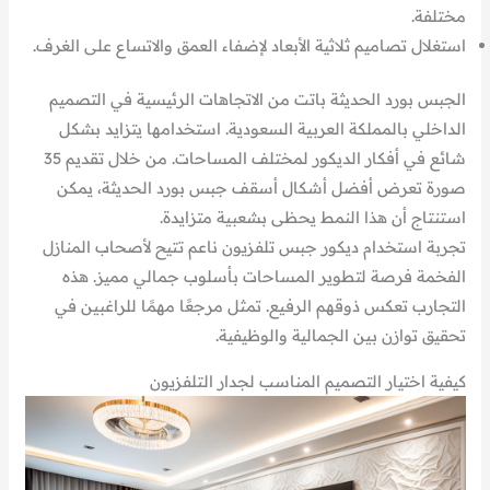
مختلفة.
استغلال تصاميم ثلاثية الأبعاد لإضفاء العمق والاتساع على الغرف.
الجبس بورد الحديثة باتت من الاتجاهات الرئيسية في التصميم
الداخلي بالمملكة العربية السعودية. استخدامها يتزايد بشكل
شائع في أفكار الديكور لمختلف المساحات. من خلال تقديم 35
صورة تعرض أفضل أشكال أسقف جبس بورد الحديثة، يمكن
استنتاج أن هذا النمط يحظى بشعبية متزايدة.
تجربة استخدام ديكور جبس تلفزيون ناعم تتيح لأصحاب المنازل
الفخمة فرصة لتطوير المساحات بأسلوب جمالي مميز. هذه
التجارب تعكس ذوقهم الرفيع. تمثل مرجعًا مهمًا للراغبين في
تحقيق توازن بين الجمالية والوظيفية.
كيفية اختيار التصميم المناسب لجدار التلفزيون