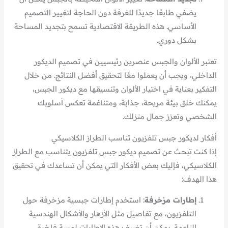
يضفي طابعًا جديدًا للغرفة دون الحاجة لتغيير التصميم
الأساسي. هذه الطريقة الاقتصادية تسمح بتجديد المساحة
بشكل دوري.
تعتبر الألوان والجبس عنصرين رئيسيين في تصميم الديكور
الداخلي، ويجب أن يعملوا معًا لتحقيق أفضل النتائج. من خلال
التفكير بعناية في اختيار الألوان وتنسيقها مع ديكور الجبس،
يمكنك خلق بيئة مريحة، جذابة، ومتناغمة تعكس أسلوبك
الشخصي وتعزز جمال منزلك.
أفكار لديكور جبس تلفزيون تناسب الطراز الكلاسيكي
إذا كنت تبحث عن تصميم ديكور جبس تلفزيون يتناسب مع الطراز
الكلاسيكي، فإليك بعض الأفكار التي يمكن أن تساعدك في تحقيق
هذا الهدف:
إطارات مزخرفة
: استخدم إطارات جبسية مزخرفة حول
التلفزيون، مع تفاصيل مثل الأزهار والأشكال الهندسية
الناعمة. يمكن أن تضيف هذه الإطارات لمسة فاخرة