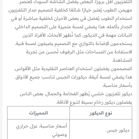
التلفزيون أقل بروزا. البعض يفضل الشاشة السوداء كعنصر
مهيمن. الطوب يُعتبر خيارًا شائعًا كخلفية لتصميم جدار التلفزيون.
استخدام الطوب يُفضل في بعض الأحيان كخلفية مباشرة أو في
الجدار بأكمله. هذا يضفي لمسة متميزة على التصميم الداخلي.
النباتات مهمة في الديكور، كما تُظهر الأبحاث. الأفراد الذين
يستخدمون الإضاءة بالتوازي مع التصميم يضيفون لمسة فنية.
الاستفادة من المساحات مثل الرفوف تُحسن من تجربة
المشاهدة.
المصممون يفضلون استخدام العناصر التقليدية مثل الأقواس.
هذا يضفي لمسة أنيقة. ديكورات الجبس تناسب جميع الأذواق
بأسعار مناسبة.
ديكور تلفزيون خشبي يُظهر الفخامة والجمال. بعض الناس
يفضلون ديكور رخام بسيط لتنوع الأناقة.
نوع الديكور
المميزات
أسعار مناسبة، عزل حراري
ديكور جبس
وصوتي