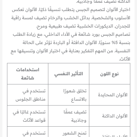
الداكنة تضيف عمقًا وجاذبية.
اختيار الألوان لتصميم الجبس يتطلب تنسيقًا ذكيًا. الألوان تعكس
الأسلوب والشخصية. بدائل الخشب والرخام تضيف لمسة راقية
للجدران. الديكورات الخشبية تضيف طبيعية ومرح.
تصاميم الجبس بورد شائعة في الأداء الداخلي، مع زيادة الطلب
بنسبة 5% سنويًا. الألوان الدافئة أو الباردة تؤثر على الحالة
النفسية. من المهم التفكير بعناية في اختيار الألوان وتنسيقها مع
الأثاث.
استخدامات
نوع اللون
التأثير النفسي
شائعة
تخلق شعورًا
تستخدم في
الألوان المحايدة
بالاتساع
مناطق الجلوس
تضيف عمقًا
تستخدم غالبًا في
الألوان الداكنة
وجاذبية
قواعد الأثاث
تمنح الشعور
تستخدم في
الألوان الدافئة