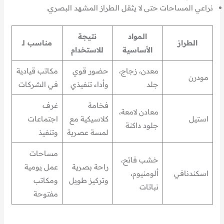
نراعي المساحات حتى لا يثقل الطراز المشهد البصري.
المواد
نتيجة
الطراز
مناسب لـ
الأساسية
للاستخدام
معدن، زجاج،
حضور قوي
مكاتب قيادية
مودرن
جلد
وأداء تنفيذي
في الشركات
فخامة
غرف
معادن لامعة،
استيل
كلاسيكية مع
اجتماعات
جلود داكنة
لمسة عصرية
وتنفيذ
مساحات
خشب فاتح،
راحة بصرية
عمل يومية
اسكندنافي
ألومنيوم،
وتركيز طويل
ومكاتب
نباتات
مفتوحة