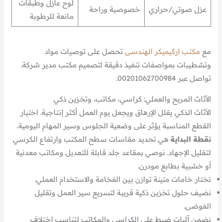
لوح عازل وطبقات
عزل صوتي/حراري
خصوصية وراحة
مانعة للرطوبة
مع
مكتب اركيميكر الهندسى
تحصل على توصيات مواد
وتشطيبات بمواصفات تنفيذ دقيقة لتصميم مكتب مدير شركة.
تواصل عبر 00201062700984.
الأثاث المريح والعملي: كراسي، مكاتب، وتخزين ذكي
الأثاث الذكي يقلل الإرهاق ويجعل يوم العمل أكثر إنتاجية. اختيار
القطع المناسبة يؤثر على وضعية الجلوس وسير المهام اليومية.
نقطة البداية
هي تحديد مقاسات سطح المكتب وارتفاع الكرسي
لتقليل الإجهاد. نوصي بمقاعد جلد قابلة للتعديل ومكاتب معدنية
أو خشبية بطابع مودرن.
نختار خامات متينة توازن بين الفخامة والاستخدام العملي.
نضيف حلول تخزين ذكية قريبة لتسريع سير العمل وتقليل
الفوضى.
نضمن آليات ضبط على الكراسي والمكاتب لتناسب اختلاف