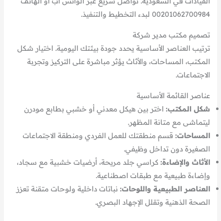
القيادات في السعودية. تواصل سريع عبر الواتس آب أو الهاتف
00201062700984 لبدء التخطيط والتنفيذ.
تصميم مكتب مدير شركة
ترتيب العناصر الأساسية يحدد جودة بيئتك اليومية. اختيار شكل
المكتب، المساحات، والأثاث يؤثر مباشرة على التركيز وتجربة
الاجتماعات.
عناصر القائمة الأساسية
شكل المكتب:
اختر بين هيكل معدني أو خشبي بطابع مودرن
ليتماشى مع متانة المظهر.
المساحات:
قسم منطقتك للعمل الفردي ومنطقة الاجتماعات
الصغيرة دون تداخل وظيفي.
الأثاث والإضاءة:
كراسي جلد مريحة، أرضيات خشبية مع سجاد،
وإضاءة طبيعية مع طبقات اصطناعية.
العناصر الطبيعية واللوحات:
نباتات داخلية ولوحات متقنة تعزز
الصحة الذهنية وتقلل الإجهاد البصري.