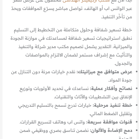
عبر الواتس اب أو الهاتف. تواصل مباشر يسرّع الموافقات ويحدّ
من تأخّر التنفيذ.
خطة تسعير شفافة وحلول متكاملة من التخطيط إلى التسليم
نطبق استراتيجيات تسعير شفافة لمساعدتك في موازنة الجودة
والميزانية. التقدير يشمل تصميم مكتب مدير شركة والتنفيذ
والتأثيث مع إشراف مستمر لضمان الالتزام بالمواصفات
والجدول.
عرض متوافق مع ميزانيتك:
نقدم خيارات مرنة دون التنازل عن
جودة المواد.
نصائح وأفكار عملية:
نساعدك في تحديد الأولويات وتوزيع
الإنفاق بين التشطيبات والأثاث والتقنيات.
خطة تنفيذ مرحلية:
خيارات تدرج تسمح بالتسليم التدريجي
وتقليل الضغط المالي.
قنوات موافقة سريعة:
واتس اب وهاتف لتسريع القرارات.
دمج الإضاءة والألوان:
نضمن تناسق بصري ووظيفي ضمن
الحزمة.