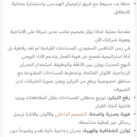
خطة بدء سريعة مع فريق اركيميكر الهندسى واستشارة مجانية
للانطلاق.
مقدمة عملية: لماذا يؤثر تصميم مكتب مدير شركة على الإنتاجية
وهوية شركتك الآن
في زمن التنافس السعودي، المساحات القيادية لم تعد رفاهية بل
أداة استراتيجية تُفصح عن هوية العمل وتدعم الأداء اليومي.
النهج الحديث يوازن بين الأناقة والوظيفة. استخدام الجدران
الزجاجية، الألوان الفاتحة، وتخطيط المساحات المفتوحة مع
مناطق خصوصية يرفع من التركيز ويعزز صورة الشركات لدى
الضيوف.
رفع التركيز:
توزيع منطقي للمساحات يقلل المقاطعات ويزيد
فاعلية اتخاذ القرار.
هوية بصرية واضحة:
التصميم الداخلي
والألوان والإنارة ترسل
رسائل غير لفظية متناسقة.
توازن الشفافية والهيبة:
جدران زجاجية ذكية تقدم وضوحاً دون