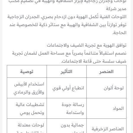
لوحات وجدران زجاجية لإبراز الشفافية والهيبة في تصميم مكتب
مدير شركة
اللوحات الفنية تُكمل الهوية دون ازدحام بصري. الجدران الزجاجية
توفر توازناً بين الشفافية والهيبة مع ستائر ذكية للخصوصية عند
الحاجة.
توافق الهوية مع تجربة الضيف والاجتماعات
نصمم استقبالاً متناغماً بصرياً مع مساحة العمل لضمان تجربة
ضيف سلسة حتى قاعة الاجتماعات.
العنصر
التأثير
توصية
استخدام الأبيض
لوحة ألوان
انطباع أولي قوي
والأزرق والرمادي
رسالة جودة
تشطيبات عالية
المواد
واستدامة
وتحمل يومي
جمالية بدون
لوحات معتدلة
العناصر الزخرفية
ازدحام
ونباتات طبيعية