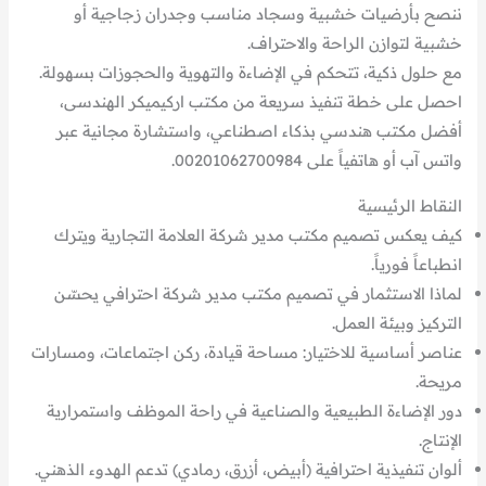
ننصح بأرضيات خشبية وسجاد مناسب وجدران زجاجية أو
خشبية لتوازن الراحة والاحتراف.
مع حلول ذكية، تتحكم في الإضاءة والتهوية والحجوزات بسهولة.
احصل على خطة تنفيذ سريعة من مكتب اركيميكر الهندسى،
أفضل مكتب هندسي بذكاء اصطناعي، واستشارة مجانية عبر
واتس آب أو هاتفياً على 00201062700984.
النقاط الرئيسية
كيف يعكس تصميم مكتب مدير شركة العلامة التجارية ويترك
انطباعاً فورياً.
لماذا الاستثمار في تصميم مكتب مدير شركة احترافي يحسّن
التركيز وبيئة العمل.
عناصر أساسية للاختيار: مساحة قيادة، ركن اجتماعات، ومسارات
مريحة.
دور الإضاءة الطبيعية والصناعية في راحة الموظف واستمرارية
الإنتاج.
ألوان تنفيذية احترافية (أبيض، أزرق، رمادي) تدعم الهدوء الذهني.