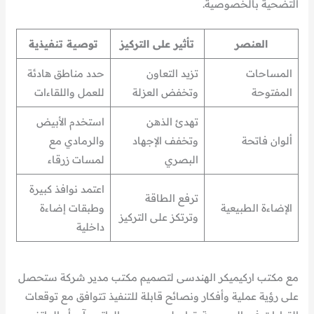
التضحية بالخصوصية.
العنصر
تأثير على التركيز
توصية تنفيذية
المساحات
تزيد التعاون
حدد مناطق هادئة
المفتوحة
وتخفض العزلة
للعمل واللقاءات
تهدئ الذهن
استخدم الأبيض
ألوان فاتحة
وتخفف الإجهاد
والرمادي مع
البصري
لمسات زرقاء
اعتمد نوافذ كبيرة
ترفع الطاقة
الإضاءة الطبيعية
وطبقات إضاءة
وترتكز على التركيز
داخلية
مع مكتب اركيميكر الهندسى لتصميم مكتب مدير شركة ستحصل
على رؤية عملية وأفكار ونصائح قابلة للتنفيذ تتوافق مع توقعات