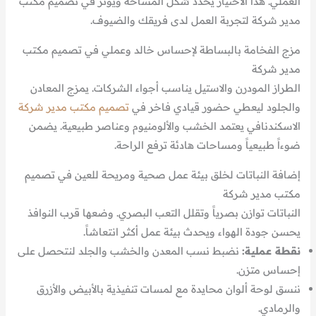
العملي. هذا الاختيار يحدد شكل المساحة ويؤثر في تصميم مكتب
مدير شركة لتجربة العمل لدى فريقك والضيوف.
مزج الفخامة بالبساطة لإحساس خالد وعملي في تصميم مكتب
مدير شركة
الطراز المودرن والاستيل يناسب أجواء الشركات. يمزج المعادن
والجلود ليعطي حضور قيادي فاخر في
تصميم مكتب مدير شركة
الاسكندنافي يعتمد الخشب والألومنيوم وعناصر طبيعية. يضمن
ضوءاً طبيعياً ومساحات هادئة ترفع الراحة.
إضافة النباتات لخلق بيئة عمل صحية ومريحة للعين في تصميم
مكتب مدير شركة
النباتات توازن بصرياً وتقلل التعب البصري. وضعها قرب النوافذ
يحسن جودة الهواء ويحدث بيئة عمل أكثر انتعاشاً.
نقطة عملية:
نضبط نسب المعدن والخشب والجلد لنتحصل على
إحساس متزن.
ننسق لوحة ألوان محايدة مع لمسات تنفيذية بالأبيض والأزرق
والرمادي.