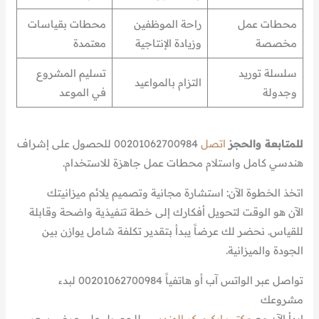
محطات عمل
راحة الموظفين
محطات بقياسات
مخصصة
وزيادة الإنتاجية
معتمدة
سلسلة توريد
تسليم المشروع
التزام بالمواعيد
وجدولة
في الموعد
للمتابعة والحجز
اتصل
00201062700984 للحصول على إشراف
هندسي كامل واستلام محطات عمل جاهزة للاستخدام.
اتخذ الخطوة الآن: استشارة مجانية وتصميم يلائم ميزانيتك
الآن هو الوقت لتحويل أفكارك إلى خطة تنفيذية واضحة وقابلة
للقياس. نحضر لك عرضاً يبدأ بتقدير تكلفة شامل يوازن بين
الجودة والميزانية.
تواصل عبر الواتس آب أو هاتفياً 00201062700984 لبدء
مشروعك
ابدأ الآن مع
مكتب اركيميكر الهندسى
للحصول على عرض سعر