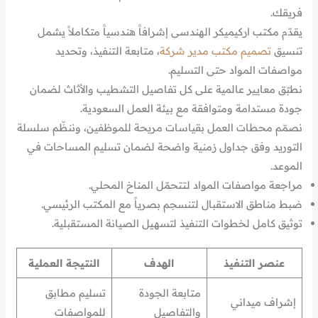
فريقك.
يقدّم مكتب اركيميكر الهندسى إشرافاً هندسياً متكاملاً يشمل
تنسيق
تصميم مكتب مدير شركة
، متابعة التنفيذ، وتحديد
مواصفات المواد حتى التسليم.
نطبّق معايير عالمية على كل تفاصيل التشطيب والأثاث لضمان
جودة مستدامة ومتوافقة مع بيئة العمل السعودية.
نصمّم محطات العمل بقياسات مريحة للموظفين، وننظّم سلسلة
التوريد وفق جداول زمنية واضحة لضمان تسليم المساحات في
الموعد.
مراجعة مواصفات المواد لتتحمّل المناخ المحلي.
ضبط مناطق الاستقبال لتنسجم بصرياً مع المكتب الرئيسي.
توثيق كامل لخطوات التنفيذ لتسهيل الصيانة المستقبلية.
عنصر التنفيذ
الهدف
النتيجة العملية
متابعة الجودة
تسليم مطابق
إشراف ميداني
والتفاصيل
للمواصفات