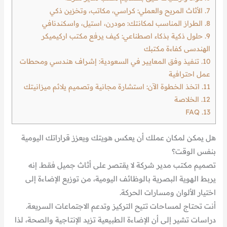
7.
الأثاث المريح والعملي: كراسي، مكاتب، وتخزين ذكي
8.
الطراز المناسب لمكانتك: مودرن، استيل، واسكندنافي
9.
حلول ذكية بذكاء اصطناعي: كيف يرفع مكتب اركيميكر
الهندسى كفاءة مكتبك
10.
تنفيذ وفق المعايير في السعودية: إشراف هندسي ومحطات
عمل احترافية
11.
اتخذ الخطوة الآن: استشارة مجانية وتصميم يلائم ميزانيتك
12.
الخلاصة
FAQ
13.
هل يمكن لمكان عملك أن يعكس هويتك ويعزز قراراتك اليومية
بنفس الوقت؟
تصميم مكتب مدير شركة لا يقتصر على أثاث جميل فقط. إنه
يربط الهوية البصرية بالوظائف اليومية، من توزيع الإضاءة إلى
اختيار الألوان ومسارات الحركة.
أنت تحتاج لمساحات تتيح التركيز وتدعم الاجتماعات السريعة.
دراسات تشير إلى أن الإضاءة الطبيعية تزيد الإنتاجية والصحة، لذا