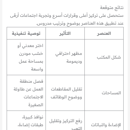
نتائج متوقعة
ستحصل على تركيز أعلى وقرارات أسرع وتجربة اجتماعات أرقى
عند تطبيق هذه العناصر بوضوح وترتيب مدروس.
العنصر
التأثير
توصية تنفيذية
اختر معدني أو
مظهر احترافي
خشب مودرن
شكل المكتب
وديمومة
بمساحة عمل
واسعة
فصل منطقة
تقليل المقاطعات
العمل عن طاولة
المساحات
ووضوح الوظائف
الاجتماعات
الصغيرة
نوافذ كبيرة،
رفع التركيز وتقليل
الإضاءة والنباتات
طبقات إضاءة،
التعب