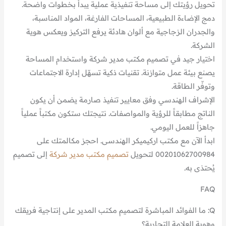
تحويل رؤيتك إلى مساحة تنفيذية عملية يبدأ بخطوات واضحة.
دمج الإضاءة الطبيعية، المساحات الفارغة، المواد المناسبة،
والجدران الزجاجية مع ألوان هادئة يرفع التركيز ويعكس هوية
الشركة.
اختيار جيد في تصميم مكتب مدير شركة واستخدام المساحة
يصنع بيئة عمل متوازنة. تقنيات ذكية تسهّل إدارة الاجتماعات
وتوفّر الطاقة.
الإشراف الهندسي وفق معايير تنفيذ صارمة يضمن أن يكون
الناتج مطابقاً للرؤية والمواصفات. نتيجتك ستكون مكتباً عملياً
جاهزاً للعمل اليومي.
ابدأ الآن مع مكتب اركيميكر الهندسى. احجز مكالمتك على
00201062700984 لتحويل
تصميم
مكتب مدير شركة
إلى تصميم
يُحتذى به.
FAQ
Q: ما الفوائد المباشرة لتصميم مكتب المدير على إنتاجية فريقك
وهوية العلامة التجارية؟