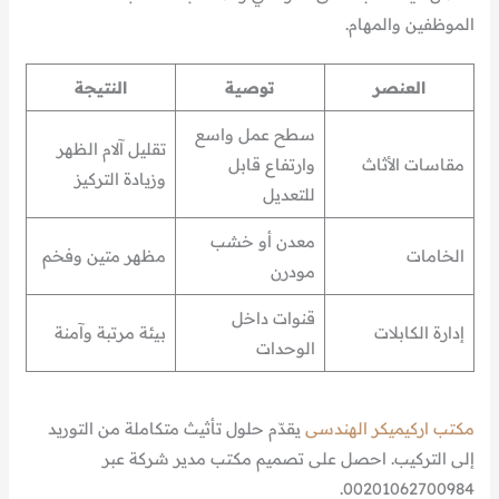
الموظفين والمهام.
العنصر
توصية
النتيجة
سطح عمل واسع
تقليل آلام الظهر
مقاسات الأثاث
وارتفاع قابل
وزيادة التركيز
للتعديل
معدن أو خشب
الخامات
مظهر متين وفخم
مودرن
قنوات داخل
إدارة الكابلات
بيئة مرتبة وآمنة
الوحدات
مكتب اركيميكر الهندسى
يقدّم حلول تأثيث متكاملة من التوريد
إلى التركيب. احصل على تصميم مكتب مدير شركة عبر
00201062700984.