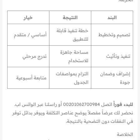
البند
النتيجة
خيار
خطة تنفيذ قابلة
تصميم وتخطيط
أساسي / متقدم
للتطبيق
مساحة جاهزة
تنفيذ وتأثيث
تدرج مرحلي
للاستخدام
إشراف وضمان
التزام بمواصفات
متابعة أسبوعية
جودة
الجدول
للبدء فوراً
اتصل 00201062700984 أو راسلنا عبر الواتس اب.
نحضر لك عرضاً مفصلاً يوضح عناصر التكلفة ويوفر بدائل توفر
في النفقات دون التضحية بالنتيجة.
الخلاصة