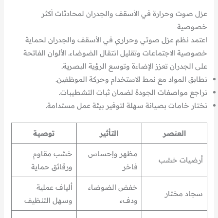
عزل صوت وحرارة في الأسقف والجدران لمحادثات أكثر
خصوصية
اعتمد نظم عزل صوتي وحراري في الأسقف والجدران لحماية
خصوصية الاجتماعات وتقليل انتقال الضوضاء. الألوان الفاتحة
على الجدران تعزز الإضاءة وتوسع الرؤية البصرية.
نطابق المواد مع نمط الاستخدام وحركة الموظفين.
نراجع مواصفات الجودة لضمان ثبات التشطيبات.
نختار خامات بصيانة سهلة لتوفير بيئة عمل مستدامة.
العنصر
التأثير
توصية
مظهر وإحساس
خشب مقاوم
أرضيات خشب
فاخر
ورقائق حماية
خفض الضوضاء
ألياف عملية
سجاد مختار
ودفء
وسهل التنظيف