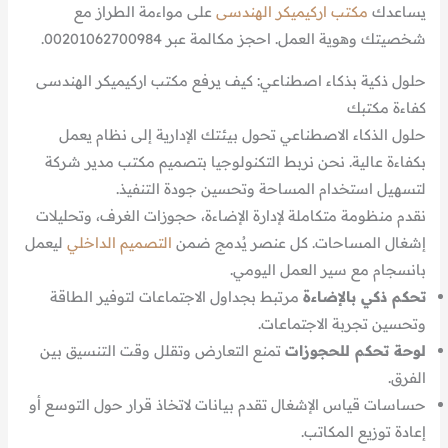
يساعدك
مكتب اركيميكر الهندسى
على مواءمة الطراز مع
شخصيتك وهوية العمل. احجز مكالمة عبر 00201062700984.
حلول ذكية بذكاء اصطناعي: كيف يرفع مكتب اركيميكر الهندسى
كفاءة مكتبك
حلول الذكاء الاصطناعي تحول بيئتك الإدارية إلى نظام يعمل
بكفاءة عالية. نحن نربط التكنولوجيا بتصميم مكتب مدير شركة
لتسهيل استخدام المساحة وتحسين جودة التنفيذ.
نقدم منظومة متكاملة لإدارة الإضاءة، حجوزات الغرف، وتحليلات
إشغال المساحات. كل عنصر يُدمج ضمن
التصميم الداخلي
ليعمل
بانسجام مع سير العمل اليومي.
تحكم ذكي بالإضاءة
مرتبط بجداول الاجتماعات لتوفير الطاقة
وتحسين تجربة الاجتماعات.
لوحة تحكم للحجوزات
تمنع التعارض وتقلل وقت التنسيق بين
الفرق.
حساسات قياس الإشغال تقدم بيانات لاتخاذ قرار حول التوسع أو
إعادة توزيع المكاتب.