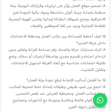
A: تصميم موقع العمل يؤثر على تركيزك وقراراتك اليومية. بيئة
منظمة بإضاءة جيدة، ألوان متناسقة ومواد عالية الجودة تعزز
الاحترافية، وتمنح ضيوفك انطباعًا إيجابيًا يعكس الهوية البصرية
للعلامة التجارية ويزيد من ثقة الموظفين والعملاء.
Q: كيف أخطط للمساحة بين مكتب العمل ومنطقة الاجتماعات
داخل غرفة المدير؟
A: اترك مسارات حركة واضحة، وفر مساحة لقراءة وتفكير بدون
ازدحام. استخدم تقسيم بصري بواسطة أرضيات أو سجّاد، وضع
طاولة اجتماعات متناسبة مع أبعاد الغرفة لتسهيل الاجتماعات
وتقليل التشتيت.
Q: ما أفضل أساليب الإضاءة لرفع جودة بيئة العمل؟
A: اجمع بين ضوء طبيعي وطبقات إضاءة: عامة لمحيط المكتب،
مهمة لمكتب العمل، ومحيطية للعرض. عند نقص الشمس،
استخدم ألوان فاتحة وعاكسة وموزعة مع أباجورات ومصابيح
LED لتقليل إجهاد العين.