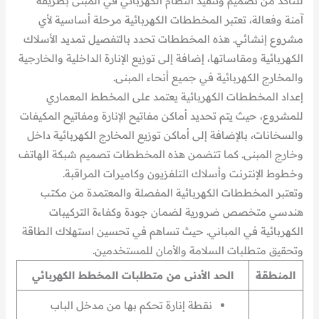
للتأكد من تصميم وتنفيذ النظام الكهربائي في المبنى بطريقة
آمنة وفعالة، تعتبر المخططات الكهربائية مرحلة أساسية لأي
مشروع إنشائي. هذه المخططات تحدد بالتفصيل تمديد الأسلاك
الكهربائية ومقاساتها، إضافة إلى توزيع الإنارة الداخلية والخارجية
والمخارج الكهربائية في جميع أنحاء المبنى.
إعداد المخططات الكهربائية يعتمد على المخطط المعماري
للمشروع، حيث يتم تحديد أماكن مفاتيح الإنارة ومفاتيح المكيفات
والسخانات، بالإضافة إلى أماكن توزيع المخارج الكهربائية داخل
وخارج المبنى. كما تتضمن هذه المخططات تصميم شبكة الهاتف
وخطوط الإنترنت وأسلاك التلفزيون وكاميرات المراقبة.
وتعتبر المخططات الكهربائية المفصلة والمعتمدة من مكتب
هندسي متخصص ضرورية لضمان جودة وكفاءة التركيبات
الكهربائية في المباني. حيث تساهم في تحسين استهلاك الطاقة
وتحقيق متطلبات السلامة والأمان للمستخدمين.
المنطقة
الحد الأدنى من متطلبات المخطط الكهربائي
نقطة إنارة تحكم بها من مدخل الباب