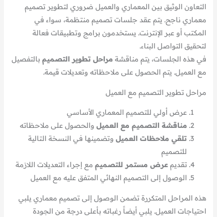
التعاون الوثيق بين المعماري والعميل ضروري لتطوير تصميم
معماري ناجح. يتم عقد جلسات تصميم منتظمة، سواء في
المكتب أو عبر الإنترنت. يستخدمون برامج وتطبيقات فعالة
لتحقيق التواصل البناء.
في هذه الجلسات، يتم مناقشة
مراحل تطوير التصميم
بالتفصيل
مع العميل. يتم الحصول على ملاحظاته وتعديلات قيمة.
مراحل تطوير التصميم مع العميل
عرض أولي للتصميم المعماري الأساسي
مناقشة التصميم مع العميل
والحصول على ملاحظاته
تلقي ملاحظات العميل
وتضمينها في النسخة التالية
للتصميم
تقديم
عرض مستمر للتصميم
مع إجراء التعديلات اللازمة
الوصول إلى التصميم النهائي المتفق عليه مع العميل
هذه المراحل المتكررة تضمن الوصول إلى تصميم معماري يلبي
احتياجات العميل. يلبي أيضاً رغباته بأعلى درجة من الجودة