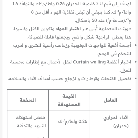
نهدف إلى قيم U تنظيمية: الجدران 0.26 واط/م²·ك والنوافذ 1.6
واط/م²·ك. كما ينبغي أن تبقى نفاذية الهواء أقل من 8
م³/(ساعة·م²) عند 50 باسكال.
هويتك المعمارية تُبنى عبر
اختيار المواد
وتكوين الكتل ونسبها.
هذا يعطي الواجهة شكل واضح ويجعلها قابلة للصيانة.
أجنحة أفقية للواجهات الجنوبية وزعانف رأسية للشرق والغرب
للتحكم في الوهج.
اختيار أنظمة Curtain walling لنقل الأحمال مع إطارات محسنة
للعزل.
تفصيل الفتحات والإطارات والزجاج حسب أهداف الأداء والسلامة.
القيمة
العامل
المنفعة
المستهدفة
الأداء الحراري
خفض استهلاك
0.26 واط/م²·ك
(جدران)
التبريد والتدفئة