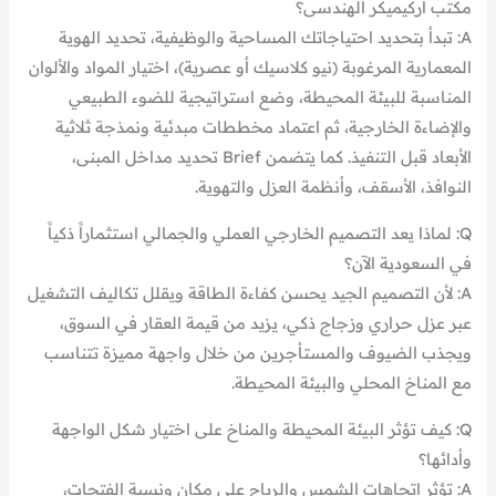
مكتب اركيميكر الهندسى؟
A: تبدأ بتحديد احتياجاتك المساحية والوظيفية، تحديد الهوية
المعمارية المرغوبة (نيو كلاسيك أو عصرية)، اختيار المواد والألوان
المناسبة للبيئة المحيطة، وضع استراتيجية للضوء الطبيعي
والإضاءة الخارجية، ثم اعتماد مخططات مبدئية ونمذجة ثلاثية
الأبعاد قبل التنفيذ. كما يتضمن Brief تحديد مداخل المبنى،
النوافذ، الأسقف، وأنظمة العزل والتهوية.
Q: لماذا يعد التصميم الخارجي العملي والجمالي استثماراً ذكياً
في السعودية الآن؟
A: لأن التصميم الجيد يحسن كفاءة الطاقة ويقلل تكاليف التشغيل
عبر عزل حراري وزجاج ذكي، يزيد من قيمة العقار في السوق،
ويجذب الضيوف والمستأجرين من خلال واجهة مميزة تتناسب
مع المناخ المحلي والبيئة المحيطة.
Q: كيف تؤثر البيئة المحيطة والمناخ على اختيار شكل الواجهة
وأدائها؟
A: تؤثر اتجاهات الشمس والرياح على مكان ونسبة الفتحات،