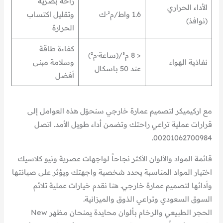
راحة بصرية
الأداء الحراري
1.6 واط/م²·ك
وتقليل اكتساب
(نوافذ)
الحرارة
كفاءة طاقة
< 8 م³/(ساعة·م²)
نفاذية الهواء
وسلامة مبنى
عند 50 باسكال
أفضل
مع اركيميكر لتصميم عمارة خارجي سنحوّل هذه العوامل إلى
قرارات عملية تراعي راحتك وتضمن أداء طويل الأمد. اتصل
00201062700984.
قائمة المواد والألوان الأكثر نجاحاً لواجهات عصرية ونيو كلاسيك
اختيار المواد المناسبة يحدد شخصية واجهتك ويؤثر على صيانتها
وأدائها لتصميم عمارة خارجي. هنا نقدم خيارات عملية تلائم
السوق السعودي وتراعي الذوق والميزانية.
الحجر الطبيعي والرخام بألوان محايدة يمنحان مظهر New