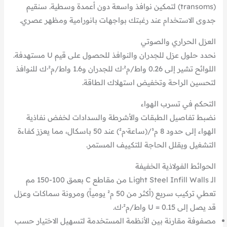
(transoms) لتمكين نوافذ واسعة دون أعمدة وسطية. سنقيم
جدوى الاستخدام عند رغبتك بواجهات بانورامية ومظهر عصري.
العزل الحراري والصوتي
نحدد حلول عزل للجدران والنوافذ للحصول على قيم U مستهدفة.
اللوائح تشير إلى 0.26 واط/م²·ك للجدران و1.6 واط/م²·ك للنوافذ
لتحسين الراحة وتخفيض استهلاك الطاقة.
التحكم في تسرب الهواء
نضبط تفاصيل الطبقات والأشرطة والسدادات لخفض نفاذية
الهواء إلى حدود 8 م³/(ساعة·م²) عند 50 باسكال، مما يعزز كفاءة
التشغيل ويقلل الحاجة للتكييف المستمر.
الحوائط الفولاذية الخفيفة
الـ Light Steel Infill Walls من مقاطع C بعمق 100-150 مم
تعطي تركيب سريع (أكثر من 50 م² يومياً) ومرونة سماكات وعزل
قد يصل إلى U = 0.15 واط/م²·ك.
مصفوفة مقارنة بين الأنظمة المستخدمة لتسهيل الاختيار حسب