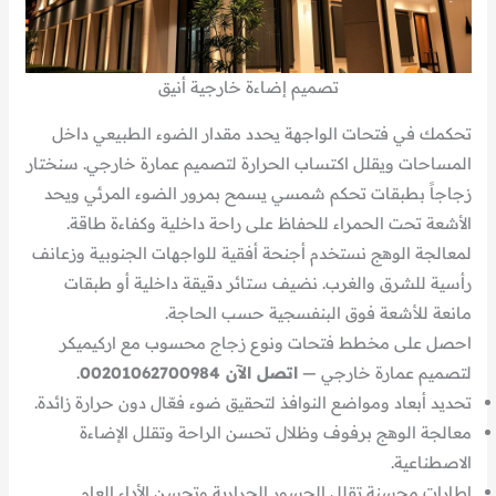
تصميم إضاءة خارجية أنيق
تحكمك في فتحات الواجهة يحدد مقدار الضوء الطبيعي داخل
المساحات ويقلل اكتساب الحرارة لتصميم عمارة خارجي. سنختار
زجاجاً بطبقات تحكم شمسي يسمح بمرور الضوء المرئي ويحد
الأشعة تحت الحمراء للحفاظ على راحة داخلية وكفاءة طاقة.
لمعالجة الوهج نستخدم أجنحة أفقية للواجهات الجنوبية وزعانف
رأسية للشرق والغرب. نضيف ستائر دقيقة داخلية أو طبقات
مانعة للأشعة فوق البنفسجية حسب الحاجة.
احصل على مخطط فتحات ونوع زجاج محسوب مع اركيميكر
لتصميم عمارة خارجي —
اتصل الآن 00201062700984
.
تحديد أبعاد ومواضع النوافذ لتحقيق ضوء فعّال دون حرارة زائدة.
معالجة الوهج برفوف وظلال تحسن الراحة وتقلل الإضاءة
الاصطناعية.
إطارات محسنة تقلل الجسور الحرارية وتحسن الأداء العام