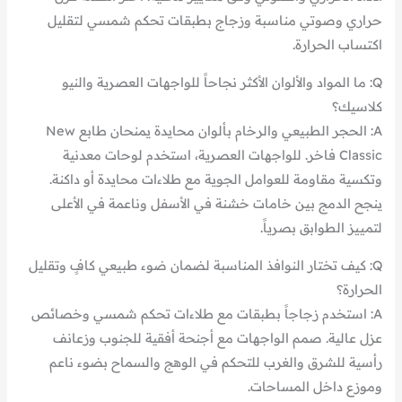
حراري وصوتي مناسبة وزجاج بطبقات تحكم شمسي لتقليل
اكتساب الحرارة.
Q: ما المواد والألوان الأكثر نجاحاً للواجهات العصرية والنيو
كلاسيك؟
A: الحجر الطبيعي والرخام بألوان محايدة يمنحان طابع New
Classic فاخر. للواجهات العصرية، استخدم لوحات معدنية
وتكسية مقاومة للعوامل الجوية مع طلاءات محايدة أو داكنة.
ينجح الدمج بين خامات خشنة في الأسفل وناعمة في الأعلى
لتمييز الطوابق بصرياً.
Q: كيف تختار النوافذ المناسبة لضمان ضوء طبيعي كافٍ وتقليل
الحرارة؟
A: استخدم زجاجاً بطبقات مع طلاءات تحكم شمسي وخصائص
عزل عالية. صمم الواجهات مع أجنحة أفقية للجنوب وزعانف
رأسية للشرق والغرب للتحكم في الوهج والسماح بضوء ناعم
وموزع داخل المساحات.