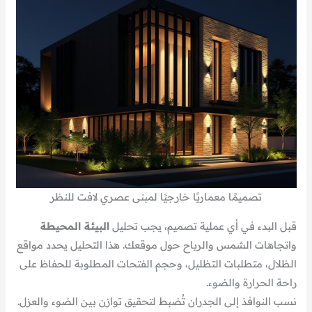
تصميمًا معماريًا خارجيًا لمبنى عصري لافت للنظر
قبل البدء في أي عملية تصميم، يجب تحليل
البيئة المحيطة
واتجاهات الشمس والرياح حول موقعك. هذا التحليل يحدد مواقع
الظلال، متطلبات التظليل، وحجم الفتحات المطلوبة للحفاظ على
راحة الحرارة والضوء.
نسب النوافذ إلى الجدران تُضبط لتحقيق توازن بين الضوء والعزل.