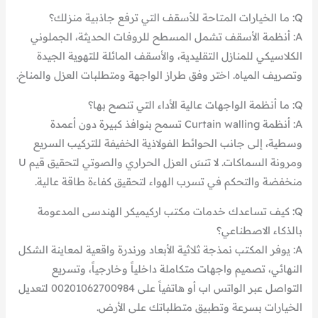
Q: ما الخيارات المتاحة للأسقف التي ترفع جاذبية منزلك؟
A: أنظمة الأسقف تشمل المسطح للروفات الحديثة، الجملوني
الكلاسيكي للمنازل التقليدية، والأسقف المائلة للتهوية الجيدة
وتصريف المياه. اختر وفق طراز الواجهة ومتطلبات العزل والمناخ.
Q: ما أنظمة الواجهات عالية الأداء التي تنصح بها؟
A: أنظمة Curtain walling تسمح بنوافذ كبيرة دون أعمدة
وسطية، إلى جانب الحوائط الفولاذية الخفيفة للتركيب السريع
ومرونة السماكات. لا تنسَ العزل الحراري والصوتي لتحقيق قيم U
منخفضة والتحكم في تسرب الهواء لتحقيق كفاءة طاقة عالية.
Q: كيف تساعدك خدمات مكتب اركيميكر الهندسى المدعومة
بالذكاء الاصطناعي؟
A: يوفر المكتب نمذجة ثلاثية الأبعاد ورندرة واقعية لمعاينة الشكل
النهائي، تصميم واجهات متكاملة داخلياً وخارجياً، وتسريع
التواصل عبر الواتس اب أو هاتفياً على 00201062700984 لتعديل
الخيارات بسرعة وتطبيق متطلباتك على الأرض.