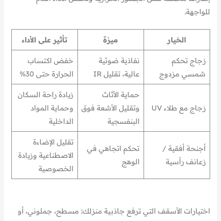
للواجهة.
الخيار
ميزة
تأثير على الأداء
زجاج تحكم
نفاذية ضوئية
خفض اكتساب
شمسي مزدوج
عالية، تقليل IR
الحرارة حتى 30%
حماية الأثاث
زيادة راحة السكان
زجاج مع طلاء UV
وتقليل الأشعة فوق
وحماية المواد
البنفسجية
الداخلية
تقليل الإضاءة
أجنحة أفقية /
تحكم اتجاهي في
الاصطناعية وزيادة
زعانف رأسية
الوهج
الخصوصية
اختيارات الأسقف التي ترفع جاذبية منزلك: مسطح، جملوني، أو