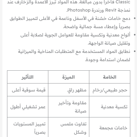
Classic فاخراً بدون مبالغة. هذه المواد تبرز الأعمدة والزخارف عند
نمذجة Revit ورندرة Photoshop.
دمج خامات خشنة في الأسفل وناعمة في الأعلى لتمييز الطوابق
بصرياً وإعطاء مسة جمالية واضحة.
ألواح معدنية وتكسية مقاومة للعوامل الجوية لصلابة أعلى
وتقليل صيانة الواجهة.
نطابق المواد المستخدمة مع المتطلبات المناخية والميزانية
لضمان استدامة وجودة.
الخامة
الميزة
التأثير
حجر طبيعي/رخام
مظهر راقٍ
قيمة سوقية أعلى
مقاومة وتأخير
تكسية معدنية
عمر تشغيلي أطول
صيانة
تفاوت ملمس
تمييز المستويات
خامات مجمعة
وشكل
بصرياً