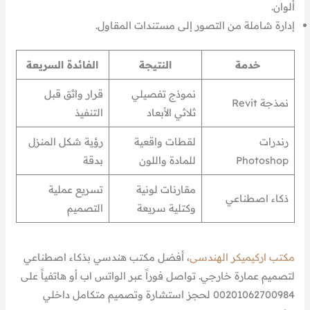
ألوان.
إدارة شاملة من التصور إلى مستندات المقاول.
خدمة
النتيجة
الفائدة السريعة
نموذج تفصيلي
قرار واثق قبل
نمذجة Revit
ثلاثي الأبعاد
التنفيذ
رندرات
لقطات واقعية
رؤية شكل المنزل
Photoshop
للمادة واللون
بدقة
مقارنات لونية
تسريع عملية
ذكاء اصطناعي
وكتلية سريعة
التصميم
مكتب اركيميكر الهندسى
، أفضل مكتب هندسي بذكاء اصطناعي
لتصميم عمارة خارجي. تواصل فوراً عبر الواتس اب أو هاتفياً على
00201062700984 لحجز استشارة وتصميم متكامل داخلي