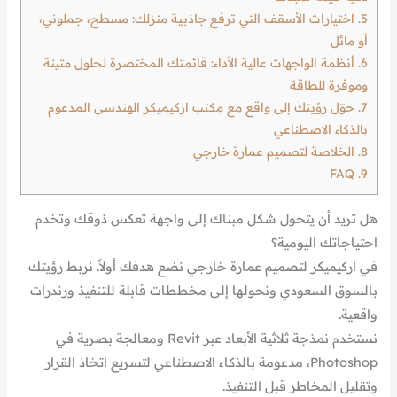
5.
اختيارات الأسقف التي ترفع جاذبية منزلك: مسطح، جملوني،
أو مائل
6.
أنظمة الواجهات عالية الأداء: قائمتك المختصرة لحلول متينة
وموفرة للطاقة
7.
حوّل رؤيتك إلى واقع مع مكتب اركيميكر الهندسى المدعوم
بالذكاء الاصطناعي
8.
الخلاصة لتصميم عمارة خارجي
FAQ
9.
هل تريد أن يتحول شكل مبناك إلى واجهة تعكس ذوقك وتخدم
احتياجاتك اليومية؟
في اركيميكر لتصميم عمارة خارجي نضع هدفك أولاً. نربط رؤيتك
بالسوق السعودي ونحولها إلى مخططات قابلة للتنفيذ ورندرات
واقعية.
نستخدم نمذجة ثلاثية الأبعاد عبر Revit ومعالجة بصرية في
Photoshop، مدعومة بالذكاء الاصطناعي لتسريع اتخاذ القرار
وتقليل المخاطر قبل التنفيذ.