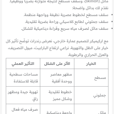
مائل (skillion)، وسقف مسطح لنتيجة متوازنة بصرياً ووظيفياً.
نقدّم لك بدائل واضحة:
سقف مسطح لخطوط عصرية نظيفة وواجهة منظمة.
سقف جملوني لطابع كلاسيكي وراحة بصَرية تقليدية.
سقف مائل لصرف مياه سريع وقراءة ديناميكية للشكل.
مع اركيميكر لتصميم عمارة خارجي، نعرض رندرات توضّح تأثير كل
خيار على الظل والتهوية. نراعي ارتفاع البارابيت، ميول التصريف،
والعزل الحراري والرطوبة.
الخيار
الأثر على الشكل
التأثير العملي
مظهر معاصر
مساحات سطحية
مسطح
ووحدة أفقية
قابلة للاستفادة
خطوط تقليدية
تهوية جيدة ومظهر
جملوني
وشكل مميز
راقٍ
صرف مياه فعال
مائل
واجهة ديناميكية