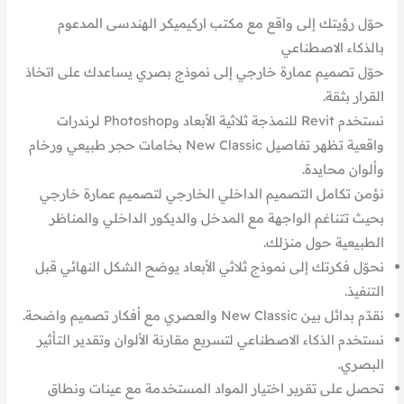
حوّل رؤيتك إلى واقع مع مكتب اركيميكر الهندسى المدعوم
بالذكاء الاصطناعي
حوّل تصميم عمارة خارجي إلى نموذج بصري يساعدك على اتخاذ
القرار بثقة.
نستخدم Revit للنمذجة ثلاثية الأبعاد وPhotoshop لرندرات
واقعية تظهر تفاصيل New Classic بخامات حجر طبيعي ورخام
وألوان محايدة.
نؤمن تكامل التصميم الداخلي الخارجي لتصميم عمارة خارجي
بحيث تتناغم الواجهة مع المدخل والديكور الداخلي والمناظر
الطبيعية حول منزلك.
نحوّل فكرتك إلى نموذج ثلاثي الأبعاد يوضح الشكل النهائي قبل
التنفيذ.
نقدّم بدائل بين New Classic والعصري مع أفكار تصميم واضحة.
نستخدم الذكاء الاصطناعي لتسريع مقارنة الألوان وتقدير التأثير
البصري.
تحصل على تقرير اختيار المواد المستخدمة مع عينات ونطاق