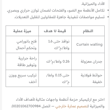
الأداء والميزانية.
تكامل الأنظمة مع الضوء والفتحات لضمان توازن حراري وبصري.
تسليم مواصفات تنفيذية جاهزة للمقاولين لتقليل التعديلات.
النظام
قيمة U هدف
ميزة عملية
نوافذ حتى 1.6
فتح بانورامي
Curtain walling
واط/م²·ك
وتحكم أحمال
راحة حرارية
جدران معزولة
0.26 واط/م²·ك
وتوفير طاقة
حوائط فولاذية
حتى 0.15 واط/
تركيب سريع ووزن
خفيفة
م²·ك
أخف
اختر مع اركيميكر حزمة أنظمة واجهات مثالية لأهداف الأداء
والميزانية ل
تصميم عمارة خارجي
— اتصل 00201062700984.