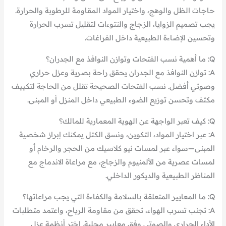
حاجات الظل والوهج، واختيار المواد المقاومة للرطوبة والحرارة.
يجب تصميم الزوايا، الزجاج والنتوءات لتقليل تسرب الحرارة
وتحسين الإضاءة الطبيعية داخل الفراغات.
Q: ما أهمية نسب الفتحات وتوازن النوافذ مع الجدران؟
A: توازن النوافذ مع الجدران يحقق راحة بصرية وعزل حراري
وصوتي أفضل. نسب الفتحات الصحيحة تقلل من الحاجة لتكييف
مكثف وتحسن توزيع الضوء الطبيعي داخل المنزل أو المبنى.
Q: كيف تعبر الواجهة عن الهوية المعمارية للمالك؟
A: عبر اختيار المواد، التكوين، ونسق الكتل يمكنك إبراز شخصية
المبنى—سواء عبر لمسات نيو كلاسيك من الحجر والرخام أو
لمسات عصرية من الألمنيوم والزجاج، مع مراعاة الاندماج مع
المناظر الطبيعية والديكور الداخلي.
Q: ما المعايير المتعلقة بالسلامة والكفاءة التي يجب مراعاتها؟
A: تجنب تسرب الهواء، تحقق من مقاومة الرياح، واعتمد متطلبات
الأداء الحراري والصوتي وفق معايير محلية. اختر أنظمة عزل