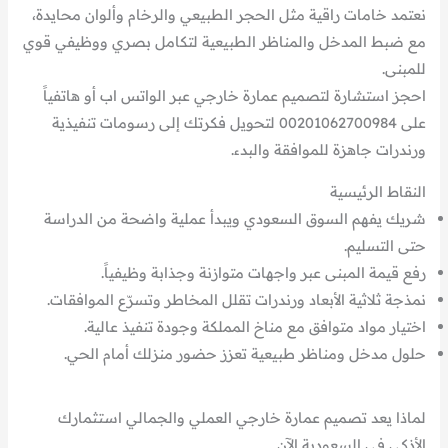
نعتمد خامات راقية مثل الحجر الطبيعي والرخام وألوان محايدة،
مع ضبط المدخل والمناظر الطبيعية لتكامل بصري ووظيفي قوي
للمبنى.
احجز استشارة لتصميم عمارة خارجي عبر الواتس اب أو هاتفياً
على 00201062700984 لتحويل فكرتك إلى رسومات تنفيذية
ورندرات جاهزة للموافقة والبدء.
النقاط الرئيسية
شريك يفهم السوق السعودي ويبدأ عملية واضحة من الدراسة
حتى التسليم.
رفع قيمة المبنى عبر واجهات متوازنة وجذابة وظيفياً.
نمذجة ثلاثية الأبعاد ورندرات تقلل المخاطر وتسرّع الموافقات.
اختيار مواد متوافق مع مناخ المملكة وجودة تنفيذ عالية.
حلول مدخل ومناظر طبيعية تعزز حضور منزلك أمام الحي.
لماذا يعد تصميم عمارة خارجي العملي والجمالي استثمارك
الأذكى في السعودية الآن