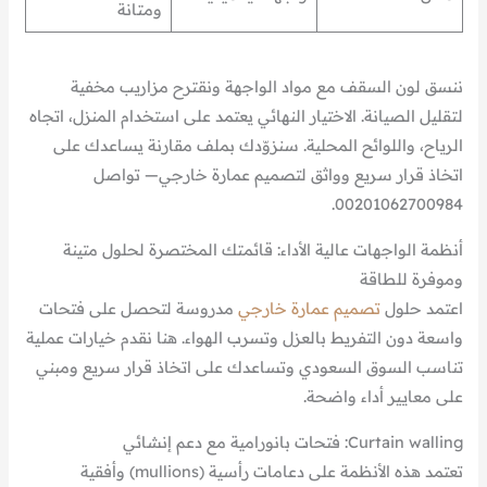
ومتانة
ننسق لون السقف مع مواد الواجهة ونقترح مزاريب مخفية
لتقليل الصيانة. الاختيار النهائي يعتمد على استخدام المنزل، اتجاه
الرياح، واللوائح المحلية. سنزوّدك بملف مقارنة يساعدك على
اتخاذ قرار سريع وواثق لتصميم عمارة خارجي— تواصل
00201062700984.
أنظمة الواجهات عالية الأداء: قائمتك المختصرة لحلول متينة
وموفرة للطاقة
اعتمد حلول
تصميم عمارة خارجي
مدروسة لتحصل على فتحات
واسعة دون التفريط بالعزل وتسرب الهواء. هنا نقدم خيارات عملية
تناسب السوق السعودي وتساعدك على اتخاذ قرار سريع ومبني
على معايير أداء واضحة.
Curtain walling: فتحات بانورامية مع دعم إنشائي
تعتمد هذه الأنظمة على دعامات رأسية (mullions) وأفقية