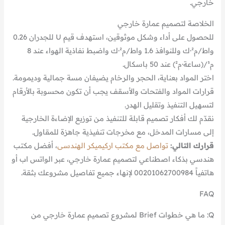
خارجي.
الخلاصة لتصميم عمارة خارجي
للحصول على أداء وشكل موثوقين، استهدف قيم U للجدران 0.26
واط/م²·ك وللنوافذ 1.6 واط/م²·ك واضبط نفاذية الهواء عند 8
م³/(ساعة·م²) عند 50 باسكال.
اختر المواد بعناية، الحجر والرخام يضيفان مسة جمالية وديمومة.
قرارات المواد والفتحات والأسقف يجب أن تكون محسوبة بالأرقام
لتسهيل التنفيذ وتقليل الهدر.
نقدّم لك أفكار تصميم قابلة للتنفيذ من توزيع الإضاءة الخارجية
إلى مسارات المدخل، مع مخرجات تنفيذية جاهزة للمقاول.
قرارك التالي:
تواصل مع مكتب اركيميكر الهندسى
، أفضل مكتب
هندسي بذكاء اصطناعي لتصميم عمارة خارجي، عبر الواتس اب أو
هاتفياً 00201062700984 لإنهاء جميع تفاصيل مشروعك بثقة.
FAQ
Q: ما هي خطوات Brief لمشروع تصميم عمارة خارجي من