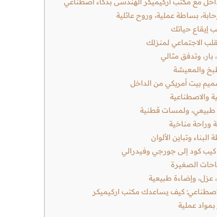
داخل مع مكتب اركيميكر الهندسى بذكاء اصطناعي
ابة، بساطة عملية، وروح عائلية
ب إيقاع حياتك
قلب الاجتماعي لمنزلك
بار، وتدفق مثالي
طبخ والمعيشة
م بيت أمريكي من الداخل
ية والاصطناعية
ب طبيعي، ولمسات قطنية
ة وراحة مناخية
لبناء وتباين الألوان
ن كيب كود إلى جورجي وفيدرالي
احات الصغيرة
 عزل، وإضاءة طبيعية
الاصطناعي: كيف يساعدك مكتب اركيميكر
بمواد عملية