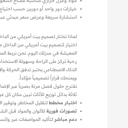
مواد وعزل حراري مناسبة للمناخ السعو
خيارات دور واحد أو دورين حسب احتياج 
استشارة سريعة وعرض سعر مبدئي عبر الواتساب 984
لماذا تختار تصميم بيت أمريكي من الدا
اختيار لتصميم بيت أمريكي من الداخل م
المعيشة في منزلك اليوم. نحن نربط ال
رحبة تركز على الراحة وسهولة الاستخدام
الذكاء الاصطناعي يختبر تدفق الحركة والإ
ويمنحك قراراً تصميمياً مؤكداً.
نقترح حلول فصل مرنة بصرياً عبر الإضاء
ثلاثة بدائل توزيع للأثاث تبين مكان كل 
اختبار مخطط
لتقليل المخاطر وتوفير ا
تصورات فورية
للألوان والمواد قبل الشر
دعم مباشر
لتأكيد المواصفات عبر واتساب/هاتف: 84