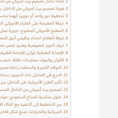
1.
لماذا تختار تصميم بيت أمريكي من ال
2.
هوية تصميم بيت أمريكي من الداخل: رح
3.
تخطيط دور واحد أم دورين: أيهما يناس
4.
غرفة المعيشة على الطراز الأمريكي: ال
5.
المطبخ الأمريكي المفتوح: جزيرة عمل، 
6.
غرفة الطعام: امتداد وظيفي أنيق للم
7.
غرف النوم: خصوصية وهدوء ضمن تصمي
8.
الإضاءة الطبقية: توازن الإضاءة الطبيع
9.
الألوان والمواد: محايدات دافئة، خش
10.
النوافذ الكبيرة والسقف: رحابة بصري
11.
الدرج في المنازل ذات الدورين: بساطة ا
12.
تأثير الطرز الأمريكية على الداخل: م
13.
تصميم بيت أمريكي من الداخل للمس
14.
حلول مناسبة للمناخ السعودي: مواد،
15.
من التخطيط إلى التنفيذ مع الذكاء 
16.
الميزانية والخيارات: صنع شكل فاخر 