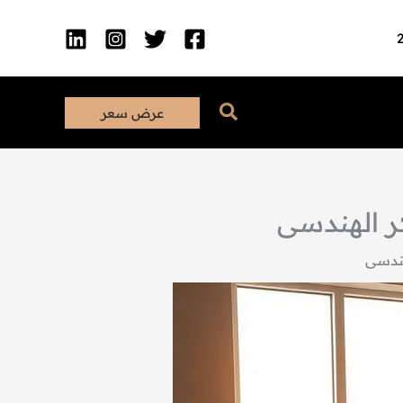
البحث
عرض سعر
ر الهندسى
هندسى