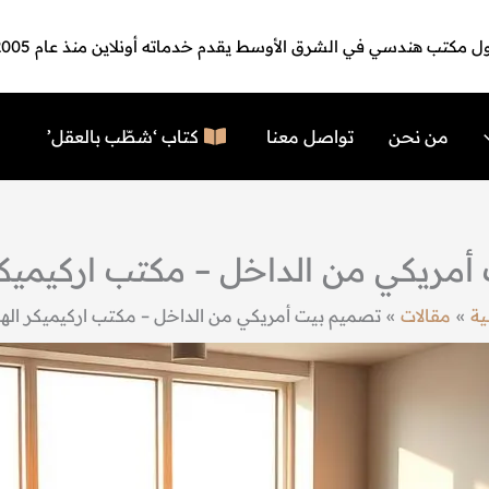
ل مكتب هندسي في الشرق الأوسط يقدم خدماته أونلاين منذ عام 2005
من نحن
تواصل معنا
كتاب ‘شطّب بالعقل’
أمريكي من الداخل – مكتب اركيميك
ية
مقالات
تصميم بيت أمريكي من الداخل – مكتب اركيميكر ال