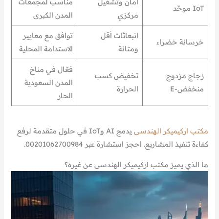
أمان وتشغيل
مناسب لمجمعات
IoT موحّد
مركزي
المدن الكبرى
انبعاثات أقل
توافق مع معايير
خرسانة خضراء
ومتانة
الاستدامة المحلية
فعّال في مناخ
زجاج مزدوج
تخفيض كسب
المدن السعودية
منخفض-E
الحرارة
الحار
مكتب اركيميكر الهندسى
يدمج AI وIoT في حلول متقدمة لرفع
كفاءة تنفيذ المشاريع. احجز استشارة عبر 00201062700984.
ما الذي يميز مكتب اركيميكر الهندسى عن غيره؟