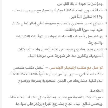
ومؤشرات جودة قابلة للقياس.
خطة تسريع بنمذجة BIM مبكرة وتنسيق مع موردى المصاعد
وMEP لتقليل التأخير.
نموذج تصور معماري وتصاميم مفهومية في إطار زمني متفق
عليه لبدء دورة الموافقات.
ورشة عمل لأصحاب المصلحة لمواءمة التوقعات التشغيلية
والتجارية.
تعيين مدير مشروع مخصص لخط اتصال واحد، تحديثات
أسبوعية، وتقارير مخاطر شهرية حتى مرحلة البناء.
تواصل مع مكتب اركيميكر الهندسى
— أفضل مكتب هندسي
بذكاء اصطناعي — عبر الواتس اب أو هاتفياً 00201062700984
لبدء تنفيذ مشاريعك في المدن السعودية بسرعة ووضوح.
الخلاصة
دمج تقنيات متقدمة مع معايير محلية يسرّع اعتماد المخططات
ويحسن نتائج البناء. نجاح مشاريع الأبراج يرتكز على مواءمة