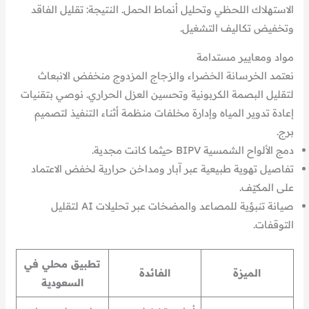
الاستهلاك اللحظي وتحليل أنماط الحمل. النتيجة: تقليل الفاقد
وتخفيض تكاليف التشغيل.
مواد ومعايير مستدامة
نعتمد الخرسانة الخضراء والزجاج المزدوج منخفض الانبعاث
لتقليل البصمة الكربونية وتحسين العزل الحراري. نوصي بتقنيات
إعادة تدوير المياه وإدارة مخلفات منظمة أثناء التنفيذ لتصميم
برج.
دمج الألواح الشمسية BIPV حيثما كانت مجدية.
تفاصيل تهوية طبيعية عبر آبار ومداخن حرارية لخفض الاعتماد
على المكيّف.
صيانة تنبؤية للمصاعد والمضخات عبر تحليلات AI لتقليل
التوقفات.
تطبيق محلي في
الميزة
الفائدة
السعودية