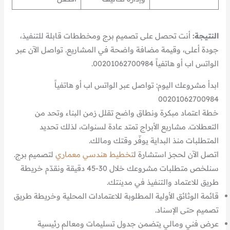
النتيجة:
أنت تحصل على تصميم برج ومخططات قابلة للتنفيذ،
جودة أعلى، وقيمة مضافة واضحة في المشاريع. تواصل الآن عبر
الواتس اب أو هاتفياً 00201062700984.
ابدأ مشروعك اليوم: تواصل عبر الواتس اب أو هاتفياً
00201062700984
خطة اعتماد مبكرة ونطاق واضح تقلل زمن البناء وتحد من
التعطلات. مشاريع الأبراج تمتد عادة لسنوات، لذلك تحديد
المتطلبات منذ البداية يوفّر وقتك ومالك.
اتصل الآن لحجز استشارة ل
تخطيط هندسي معماري
لتصميم برج.
سنلخص متطلبات مشروعك خلال 30-45 دقيقة ونقدّم خريطة
طريق للاعتماد والتنفيذ في مدينتك.
قائمة الوثائق الأولية المطلوبة للاعتمادات المحلية وخريطة طريق
تصميم حتى الإسناد.
عرض فني ومالي يتضمن جدول تسليمات ومعالم رئيسية