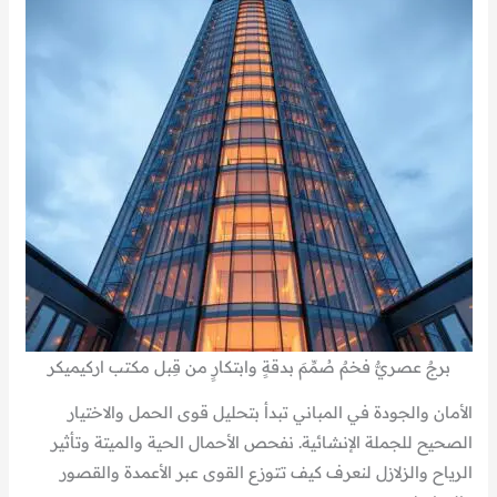
برجٌ عصريٌّ فخمٌ صُمِّمَ بدقةٍ وابتكارٍ من قِبل مكتب اركيميكر
الأمان والجودة في المباني تبدأ بتحليل قوى الحمل والاختيار
الصحيح للجملة الإنشائية. نفحص الأحمال الحية والميتة وتأثير
الرياح والزلازل لنعرف كيف تتوزع القوى عبر الأعمدة والقصور