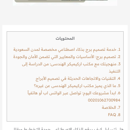
المحتويات
1.
خدمة تصميم برج بذكاء اصطناعي مخصصة لمدن السعودية
2.
تصميم برج: الأساسيات والمعايير التي تضمن الأمان والجودة
3.
منهجيتك مع مكتب اركيميكر الهندسى: من الدراسة إلى
التنفيذ
4.
التقنيات والاتجاهات الحديثة في تصميم الأبراج
5.
ما الذي يميز مكتب اركيميكر الهندسى عن غيره؟
6.
ابدأ مشروعك اليوم: تواصل عبر الواتس اب أو هاتفياً
00201062700984
7.
الخلاصة
FAQ
8.
هل تتساءل كيف يرفع الذكاء الاصطناعي جودة التخطيط ويقلل