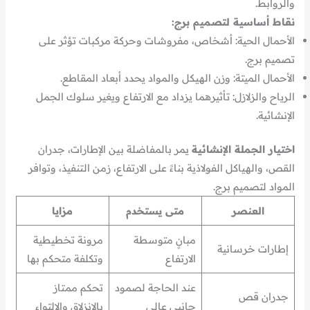
والروابط.
نقاط أساسية لتصميم برج:
الأحمال الحية: أشخاص، مفروشات وحركة مركبات تؤثر على
تصميم برج.
الأحمال الميتة: وزن الهيكل والمواد يحدد أبعاد المقاطع.
الرياح والزلازل: تأثيرهما يزداد مع الارتفاع ويغير سلوك الجمل
الإنشائية.
اختيار الجملة الإنشائية
يمر بالمفاضلة بين الإطارات، جدران
القص، والهياكل الفولاذية بناءً على الارتفاع، زمن التنفيذ، وتوافر
المواد لتصميم برج.
العنصر
متى يستخدم
مزايا
مبانٍ متوسطة
مرونة تخطيطية
إطارات خرسانية
الارتفاع
وتكلفة متحكم بها
عند الحاجة لصمود
تحكم ممتاز
جدران قص
جانبي عالي
بالانزلاق والالتواء