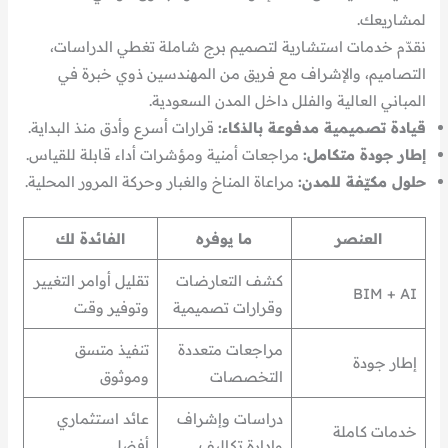
لمشاريعك.
نقدّم خدمات استشارية لتصميم برج شاملة تغطي الدراسات،
التصاميم، والإشراف مع فريق من المهندسين ذوي خبرة في
المباني العالية والفلل داخل المدن السعودية.
قيادة تصميمية مدفوعة بالذكاء:
قرارات أسرع وأدق منذ البداية.
إطار جودة متكامل:
مراجعات أمنية ومؤشرات أداء قابلة للقياس.
حلول مكيّفة للمدن:
مراعاة المناخ والغبار وحركة المرور المحلية.
العنصر
ما يوفره
الفائدة لك
كشف التعارضات
تقليل أوامر التغيير
BIM + AI
وقرارات تصميمية
وتوفير وقت
مراجعات متعددة
تنفيذ متسق
إطار جودة
التخصصات
وموثوق
دراسات وإشراف
عائد استثماري
خدمات كاملة
وإدارة تكاليف
أفضل