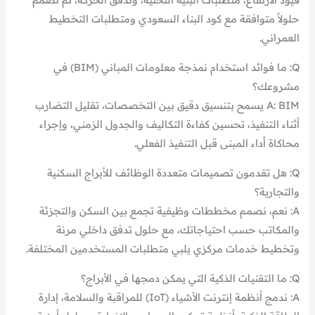
حلولاً متوافقة مع كود البناء السعودي ومتطلبات التخطيط
العمراني.
Q: ما فوائد استخدام نمذجة معلومات المباني (BIM) في
مشروعك؟
A: BIM يسمح بتنسيق دقيق بين التخصصات، تقليل التضارب
أثناء التنفيذ، تحسين كفاءة التكاليف والجدول الزمني، وإجراء
محاكاة أداء المبنى قبل التنفيذ الفعلي.
Q: هل تقدمون تصميمات متعددة الوظائف للأبراج السكنية
والتجارية؟
A: نعم، نصمم مخططات وظيفية تجمع بين السكن والتجزئة
والمكاتب حسب احتياجاتك، مع حلول تدفق داخلي مرنة
وتخطيط خدمات مركزي يلبي متطلبات المستخدمين المختلفة.
Q: ما التقنيات الذكية التي يمكن دمجها في الأبراج؟
A: ندمج أنظمة إنترنت الأشياء (IoT) للمراقبة والسلامة، إدارة