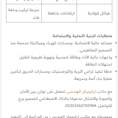
سرعة تركيب وخفة
هياكل فولاذية
ارتفاعات شاهقة
وزن
متطلبات البنية التحتية والاستدامة
مصاعد عالية الاعتمادية، ومسارات كهرباء وميكانيكا مدمجة منذ
التصميم المفاهيمي.
واجهات عالية الأداء وطاقة شمسية وتهوية طبيعية لتقليل
استهلاك الطاقة.
خطة تنفيذ تراعي التربة واللوجستيات ومسارات الحريق لتأمين
عملية بناء آمنة وسريعة.
مع
مكتب اركيميكر الهندسى
تحصل على توازن بين الأمان
والجودة والامتثال مدعومًا بالذكاء الاصطناعي لتصميم برج.
للتواصل: 00201062700984.
منهجيتك مع مكتب اركيميكر الهندسى: من الدراسة إلى التنفيذ