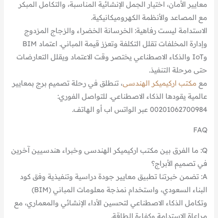
معايير الأمان، اختيار الجمل الإنشائية المناسبة، والتكامل المبكر
مع المصاعد والأنظمة الكهروميكانيكية.
الاستدامة ليست رفاهية: الخرسانة الخضراء والزجاج المزدوج
وإدارة المخلفات تقلل التكلفة وتعزز قيمة المباني. اعتماد BIM
وIoT والذكاء الاصطناعي يختصر وقت الاعتماد ويقلل التعارضات
حتى مرحلة التنفيذ.
مع
مكتب اركيميكر الهندسى
، تنطلق في رحلة تصميم برج بمعايير
عالمية يقودها الذكاء الاصطناعي. للتواصل الفوري:
00201062700984 عبر الواتس اب أو الهاتف.
FAQ
Q: ما الفرق بين مكتب اركيميكر الهندسى وخبراء هندسيين آخرين
في تصميم الأبراج؟
A: تضمن خبرتنا تطبيق معايير جودة دراسية وتنفيذية وفق كود
البناء السعودي، واستخدام نمذجة معلومات المباني (BIM)
وتكامل الذكاء الاصطناعي لتحسين الأداء الإنشائي والمعماري، مع
مراعاة الاستدامة وكفاءة الطاقة.