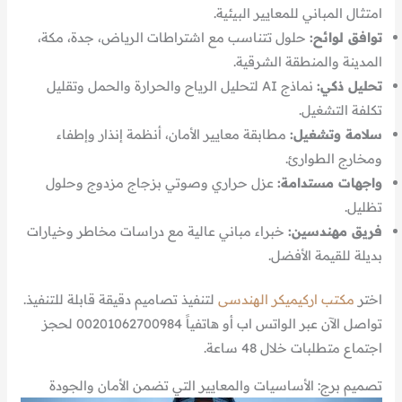
امتثال المباني للمعايير البيئية.
توافق لوائح:
حلول تتناسب مع اشتراطات الرياض، جدة، مكة،
المدينة والمنطقة الشرقية.
تحليل ذكي:
نماذج AI لتحليل الرياح والحرارة والحمل وتقليل
تكلفة التشغيل.
سلامة وتشغيل:
مطابقة معايير الأمان، أنظمة إنذار وإطفاء
ومخارج الطوارئ.
واجهات مستدامة:
عزل حراري وصوتي بزجاج مزدوج وحلول
تظليل.
فريق مهندسين:
خبراء مباني عالية مع دراسات مخاطر وخيارات
بديلة للقيمة الأفضل.
اختر
مكتب اركيميكر الهندسى
لتنفيذ تصاميم دقيقة قابلة للتنفيذ.
تواصل الآن عبر الواتس اب أو هاتفياً 00201062700984 لحجز
اجتماع متطلبات خلال 48 ساعة.
تصميم برج: الأساسيات والمعايير التي تضمن الأمان والجودة