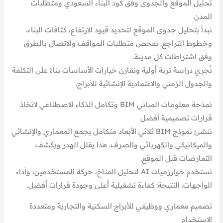
تحليل الموقع والجدوى وفق كود البناء السعودي ومتطلبات
المدن
نبدأ بتحليل جدوى الموقع لتحديد قيود الارتفاع، كثافات البناء،
وخطوط التراجع. نفحص متطلبات المواقف والاتصال بالطرق
وفق اشتراطات كل مدينة.
نُجري دراسة تربة أولية ونقارن خيارات الأساسات بناءً على التكلفة
والجدول الزمني والاعتمادية الإنشائية للأبراج.
نمذجة معلومات المباني BIM وتكامل الذكاء الاصطناعي لاتخاذ
قرارات تصميمية أفضل
ننشئ نموذج BIM ثلاثي الأبعاد متكامل يجمع المعماري والإنشائي
والميكانيكي والكهربائي والصرف. هذا يقلل الهدر ويكشف
التعارضات قبل الموقع.
نستخدم خوارزميات AI لتحليل المناخ، حركة المستخدمين، وأداء
الواجهات. النتيجة: كفاءة تشغيلية أعلى وجودة قرارات أفضل.
تصميم معماري ووظيفي للأبراج السكنية والتجارية ومتعددة
الاستخدام