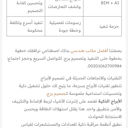
BIM + AI
وتحسين كفاءة
وكشف التعارضات
التصميم
رسومات تفصيلية
تنفيذ أسرع وتكلفة
حزمة تنفيذ
وخطة جودة
محكومة
بصفتنا
أفضل مكتب هندسي
بذكاء اصطناعي نرافقك خطوة
بخطوة حتى التنفيذ وتصميم برج. للتواصل السريع وحجز اجتماع:
00201062700984.
التقنيات والاتجاهات الحديثة في تصميم الأبراج
تتطور تقنيات الأبراج بسرعة، ما يتيح لك حلول تشغيل ذكية
وتحسينات استدامية ملموسة ل
تصميم برج
.
الأبراج الذكية
تعتمد على إنترنت الأشياء لربط الإضاءة والتكييف
والأمن بتطبيق واحد. هذا يقلل استهلاك الطاقة ويحسن
الاستجابة للحوادث.
نطبق أنظمة مراقبة ذكية للعدادات والمستشعرات لقياس