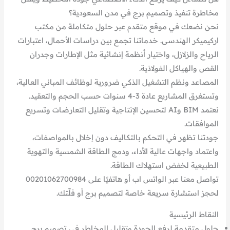
مخاطرة تنفيذ وتصميم برج في مدن السعودية؟
نحن نضعك في موقع متقدم عبر حلول متكاملة من مكتب
اركيميكر الهندسى. خدماتنا تجمع بين دراسات الأحمال، اعتبارات
الرياح والزلازل، واختيار أنظمة إنشائية مثل الإطارات وجدران
القص والهياكل الفولاذية.
المصاعد ونظم التشغيل الذكي ضرورية لوظائف المباني العالية،
وتستغرق المشاريع عادة 3-4 سنوات حسب الحجم والتعقيد.
نعتمد BIM وAI لتحسين الإنتاجية وتقليل التعارضات وتسريع
الموافقات.
جودتنا تظهر في التحكم بالتكاليف دون إخلال بالمواصفات،
واعتماد واجهات عالية الأداء، ودمج الطاقة الشمسية والتهوية
الطبيعية لخفض استهلاك الطاقة.
تواصل معنا عبر الواتس اب أو هاتفيًا على 00201062700984
لحجز استشارة سريعة خاصة لتصميم برج أو فلّتك.
النقاط الرئيسية
حلول متقدمة لرفع الجودة وتقليل المخاطر في تصميم برج