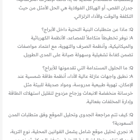
جدران القص، أو الهياكل الفولاذية هي الحل الأمثل من حيث
التكلفة والوقت والأداء الزلزالي.
Q: ماذا عن متطلبات البنية التحتية داخل الأبراج؟
A: نوفر تخطيطاً متكاملاً للمصاعد، الأنظمة الكهربائية
والميكانيكية، وأنظمة الصرف والتهوية، مع اعتماد مواصفات
تضمن كفاءة تشغيلية وسهولة صيانة على المدى الطويل.
Q: ما الحلول المستدامة التي تقدمونها للأبراج؟
A: نطبق واجهات عازلة عالية الأداء، أنظمة طاقة شمسية عند
الإمكان، تهوية طبيعية مدروسة، ومواد صديقة للبيئة مثل
خرسانة منخفضة الانبعاث وزجاج مزدوج لتقليل استهلاك الطاقة
وإدارة المخلفات بفعالية.
Q: كيف تتم مراجعة الجدوى وتحليل الموقع وفق متطلبات المدن
السعودية؟
A: نجري تحليل موقع شامل يشمل القوانين المحلية، نوع التربة،
قيود الارتفاع، متطلبات البنية التحتية، وتدفق الحركة، ثم نصمم