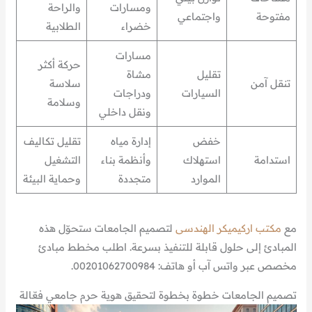
ومسارات
والراحة
مفتوحة
واجتماعي
خضراء
الطلابية
مسارات
حركة أكثر
تقليل
مشاة
تنقل آمن
سلاسة
السيارات
ودراجات
وسلامة
ونقل داخلي
خفض
إدارة مياه
تقليل تكاليف
استدامة
استهلاك
وأنظمة بناء
التشغيل
الموارد
متجددة
وحماية البيئة
مع
مكتب اركيميكر الهندسى
لتصميم الجامعات ستحوّل هذه
المبادئ إلى حلول قابلة للتنفيذ بسرعة. اطلب مخطط مبادئ
مخصص عبر واتس آب أو هاتف: 00201062700984.
تصميم الجامعات خطوة بخطوة لتحقيق هوية حرم جامعي فعّالة