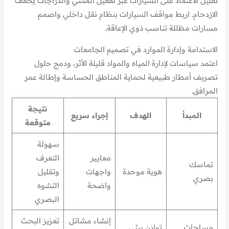
تقليل الاعتماد على السيارات عبر تفعيل المشي والدراجات يخفف
الازدحام. اربط مواقف السيارات بنظام نقل داخلي واصمم
مسارات مظللة تناسب ذوي الإعاقة.
الاستدامة وإدارة الموارد في تصميم الجامعات
اعتمد سياسات لإدارة المياه والمواد قليلة الأثر، ودمج حلول
تصريف أمطار طبيعية لحماية المناطق الحساسة وإطالة عمر
المرافق.
نتيجة
المبدأ
الهدف
إجراء سريع
متوقعة
سهولة
معايير
التعرف
تماسك
هوية موحدة
واجهات
وتقليل
بصري
واضحة
التشوه
البصري
إنشاء مشاتل
تعزيز البحث
مساحات
توازن بيئي