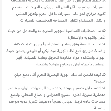
A: خطط لنظام نقل داخلي فعال، محطات لامركزية لاصطفاف
السيارات، ودعم وسائل النقل العام وركوب الدراجات. استخدم
تقييد مركزي لمواقف السيارات داخل الحرم وتعزيز المشي
والتنقل المستدام لتقليل المساحة المخصصة للسيارات.
Q: ما المتطلبات الأساسية لتجهيز المدرجات والمعامل من حيث
الأمن والتهوية والإشغال؟
A: احسب السعة وفق معايير السلامة، وفر ممرات إخلاء كافية
وإضاءة طوارئ. ضَع نظام تهوية ميكانيكي أو طبيعي يضمن جودة
الهواء، واستخدم مواد مقاومة للحريق وقابلة للصيانة. جَّهز
المعامل بأجهزة أمان ومخارج طوارئ واضحة.
Q: كيف تضمن تماسك الهوية البصرية للحرم أثناء دمج مبانٍ
جديدة؟
A: اعتمد دليل تصميم موحد يحدد مواد الواجهات، ألوان، وعناصر
معمارية مميزة. احترم النسيج العمراني والمناخ المحلي، وادمج
مساحات عامة تربط المباني بصرياً ووظيفياً لتعزيز هوية موحدة
واضحة.