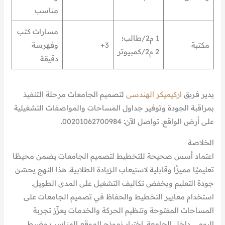
مناسب
مسارات كتب
1 م2/طالب؛
مكتبة
3+
وفهرسة
2 م2/كمبيوتر
دقيقة
يدير فريق
اركيميكر الهندسى
لتصميم الجامعات مرحلة التنفيذ
بمراقبة الجودة وتوفير جداول المساحات والمواصفات التشغيلية
على أرض الواقع. تواصل الآن: 00201062700984.
الخلاصة
اعتماد أسس صحيحة للتخطيط لتصميم الجامعات يضمن محيطًا
تعليميًا مميزًا وقابلية لاستيعاب الزيادة الطلابية. هذا النهج يحسّن
جودة التعليم ويخفض تكاليف التشغيل على المدى الطويل.
استخدام معايير التخطيط والحفاظ في تصميم الجامعات على
المساحات المفتوحة وتنظيم الحركة والخدمات يعزّز تجربة
اليومي داخل الجامعة. اختيار نموذج الموقع المناسب وضبط