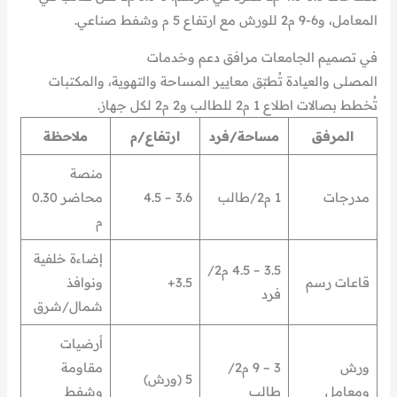
المعامل، و6-9 م2 للورش مع ارتفاع 5 م وشفط صناعي.
في تصميم الجامعات مرافق دعم وخدمات
المصلى والعيادة تُطبّق معايير المساحة والتهوية، والمكتبات
تُخطط بصالات اطلاع 1 م2 للطالب و2 م2 لكل جهاز.
المرفق
مساحة/فرد
ارتفاع/م
ملاحظة
منصة
مدرجات
1 م2/طالب
3.6 – 4.5
محاضر 0.30
م
إضاءة خلفية
3.5 – 4.5 م2/
قاعات رسم
3.5+
ونوافذ
فرد
شمال/شرق
أرضيات
ورش
3 – 9 م2/
مقاومة
5 (ورش)
ومعامل
طالب
وشفط