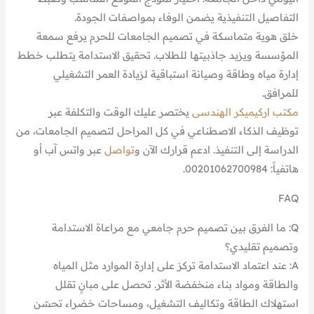
التفاصيل التنفيذية يضمن الوفاء بمواصفات الجودة.
خلق هوية متماسكة في تصميم الجامعات للحرم يرفع سمعة
المؤسسة ويزيد جاذبيتها للطلاب. تحقيق الاستدامة يتطلب خطط
إدارة مياه وطاقة وصيانة استباقية لزيادة العمر التشغيلي
للمرافق.
مكتب اركيميكر الهندسى
يختصر عليك الوقت والتكلفة عبر
توظيف الذكاء الاصطناعي في كل المراحل لتصميم الجامعات، من
الدراسة إلى التنفيذ. ادعم قرارك الآن و
تواصل
عبر واتس آب أو
هاتفياً: 00201062700984.
FAQ
Q: ما الفرق بين تصميم حرم جامعي مع مراعاة الاستدامة
وتصميم تقليدي؟
A: عند اعتماد الاستدامة تركز على إدارة الموارد مثل المياه
والطاقة ومواد بناء منخفضة الأثر. تحصل على مبانٍ تقلل
استهلاك الطاقة وتكاليف التشغيل، ومساحات خضراء تحسّن