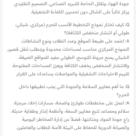
جودة الهواء وتقلل الحاجة للتبريد الصناعي. التصميم التقليدي
يركز غالباً على الشكل دون تحسين الكفاءة التشغيلية.
Q: كيف تختار نموذج التخطيط الأنسب للحرم (مركزي، شبكي،
طولي أو انتشار منخفض الكثافة)؟
A: اعتمد على طبيعة الموقع وعدد الطلاب ونوع النشاطات.
النموذج المركزي مناسب لمساحات محدودة ويتطلب تنقل قصير.
الشبكي يمنح مرونة للتوسع، الطولي مفيد للمواقع الضيقة،
والانتشار المنخفض يخفف الكثافة ويعزز المساحات المفتوحة.
تقييم الاحتياجات التشغيلية والمواصلات يساعدك على القرار.
Q: ما أهم معايير السلامة والجودة التي يجب تطبيقها داخل
الحرم؟
A: اعمل على مخططات طوارئ واضحة، مسارات إخلاء مرمزة،
سلالم ومصاعد تتبع معايير السعة، وأنظمة إنذار وطفاية حديثة.
راعِ جودة المواد ومتانتها، فضلاً عن إدارة المخاطر اليومية
والصيانة الدورية للحفاظ على البيئة الآمنة للطلاب والعاملين.