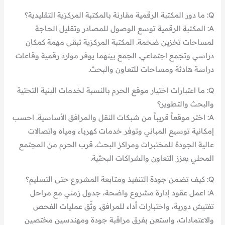
Q: ما دور المكتبة الرقمية مقارنة بالمكتبة المركزية التقليدية؟
A: المكتبة الرقمية توسع الوصول للمصادر وتقليل الحاجة
لمساحات تخزين ضخمة. المكتبة المركزية تبقى مهمة كمكان
دراسي وتجمع اجتماعي. الجمع بينهما يوفر موارد رقمية وقاعات
دراسة هادئة ومساحات للتعاون والبحث.
Q: ما اعتبارات اختيار موقع الحرم بالنسبة لخدمات البنية التحتية
والبحث والتطوير؟
A: اختر موقعاً قريباً من شبكات النقل والمرافق الأساسية. احسب
إمكانية توسيع المباني وتوفر خدمات كهرباء ومياه واتصالات
عالية الجودة للمختبرات ومراكز البحث. قرب الحرم من المجتمع
المحلي يعزز التعاون والشراكات البحثية.
Q: كيف تضمن جودة التنفيذ ومتابعة المشروع حتى التسليم؟
A: اعمل عقود إدارة مشروع واضحة، جدول زمني مع مراحل
تفتيش دورية، واختبارات أداء للمرافق. وثّق عمليات الفحص
والاعتمادات، واستعن بفرق مراقبة جودة ومهندسين مختصين