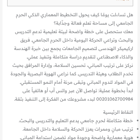
هل تساءلت يومًا كيف يحول التخطيط المعماري الذكي الحرم
الجامعي إلى مساحة تعلم فعالة وجذّابة؟
معك ستحصل على خطة واضحة لبيئة تعليمية تدعم التدريس
والبحث وتراعي الحركة اليومية داخل الحرم الجامعي. فريق
اركيميكر الهندسى لتصميم الجامعات يجمع بين خبرة الهندسة
والذكاء الاصطناعي لتقديم دراسة متكاملة وتنفيذ عملي.
نركز على ترتيب المباني، تحسين السلامة، وإدارة المرافق بحيث
تخدم الطلاب وهيئة التدريس. كما نراعي الهوية البصرية والجودة
في المواد لتدوم المباني وتبقى مرنة أمام النمو المستقبلي.
ابدأ بخطوة عملية: تواصل الآن عبر واتس آب أو هاتفياً على
00201062700984 لبدء مشروعك من الفكرة إلى التنفيذ بثقة.
النقاط الرئيسية
خطة متكاملة لحرم جامعي يدعم التعليم والتدريس والبحث.
ترتيب مبانٍ وممرات يعزز الحركة والسلامة داخل الجامعة.
هوية معمارية واضحة وجودة مواد تضمن استدامة المباني.