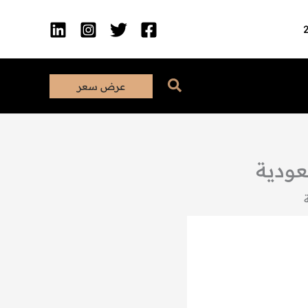
البحث
عرض سعر
عودية