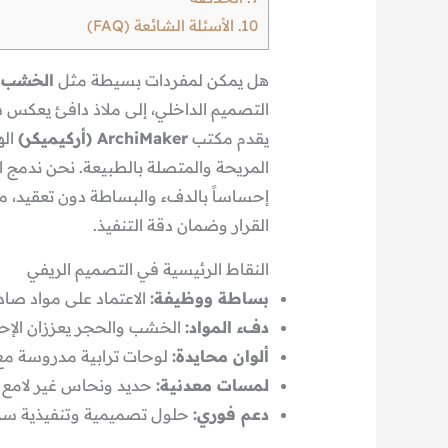
10.
الأسئلة الشائعة (FAQ)
هل يمكن لمفردات بسيطة مثل
الخشب 
التصميم الداخلي، إلى ملاذ دافئ يعكس
يقدم مكتب
ArchiMaker (أركيميكر)
اله
المريحة والمتصلة بالطبيعة. نحن ندمج ال
إحساساً بالدفء والبساطة دون تعقيد، م
القرار وضمان دقة التنفيذ.
النقاط الرئيسية في التصميم الريفي
بساطة ووظيفة:
الاعتماد على مواد صادق
دفء المواد:
الخشب والحجر يعززان الإح
ألوان محايدة:
لوحات ترابية مدروسة مع
لمسات معدنية:
حديد ونحاس غير لامع 
دعم فوري:
حلول تصميمية وتنفيذية سر