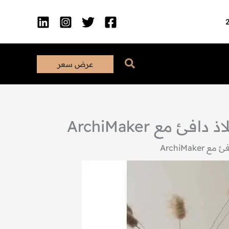
البحث
عرض سعر
ع ArchiMaker
ArchiMa