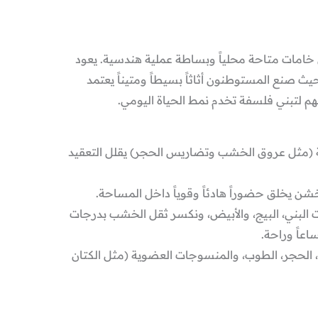
 خامات متاحة محلياً وبساطة عملية هندسية. يعود
ث صنع المستوطنون أثاثاً بسيطاً ومتيناً يعتمد
هم لتبني فلسفة تخدم نمط الحياة اليومي.
مة (مثل عروق الخشب وتضاريس الحجر) يقلل التعقيد
خشن يخلق حضوراً هادئاً وقوياً داخل المساحة.
لبني، البيج، والأبيض، ونكسر ثقل الخشب بدرجات
عاً وراحة.
الحجر، الطوب، والمنسوجات العضوية (مثل الكتان