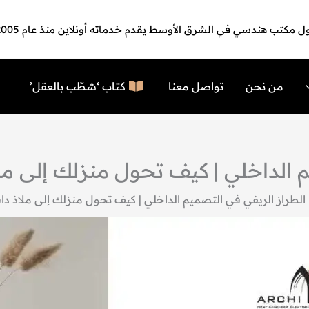
ل مكتب هندسي في الشرق الأوسط يقدم خدماته أونلاين منذ عام 2005
من نحن
تواصل معنا
كتاب ‘شطّب بالعقل’
داخلي | كيف تحول منزلك إلى ملاذ دافئ م
الطراز الريفي في التصميم الداخلي | كيف تحول منزلك إلى ملاذ دافئ مع ker