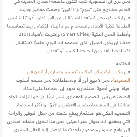
نحن نرى أن السعودية تتجه لتكون عاصمة العمارة الحديثة في
العالم. مشاريع مثل “نيوم” و”ذا لاين” وضعت معايير جديدة.
في اركيميكر، نحن نستعد للمستقبل من الآن. نطور أدواتنا لتشمل
الطباعة ثلاثية الأبعاد، واستخدام مواد البناء الذكية، وربط تصاميمنا
بأنظمة المدن الذكية (Smart Cities) وإنترنت الأشياء (IoT).
هدفنا أن يكون المنزل الذي نصممه لك اليوم، جاهزًا لاستقبال
تكنولوجيا الغد دون الحاجة لتكسير أو تعديل.
الخاتمة
في
مكتب اركيميكر
، ك
مكتب تصميم معماري أونلاين في
السعودية
، نحن لا نبيع أوراقًا ومخططات؛ نحن نصمم أسلوب
حياة، ونبني أصولاً استثمارية تدوم. إن اعتمادنا على الذكاء
الاصطناعي في التصميم المعماري ليس ترفًا، بل هو التزامنا تجاه
عملائنا في السعودية بتقديم الأفضل، والأدق، والأكثر استدامة.
التصميم الذكي هو استثمار يدفع تكلفته من خلال التوفير والراحة
التي يحققها لك طوال عمر المبنى. نحن هنا لنحول حلمك العقاري
إلى واقع ملموس، مدعوم بأحدث ما توصل إليه العقل البشري