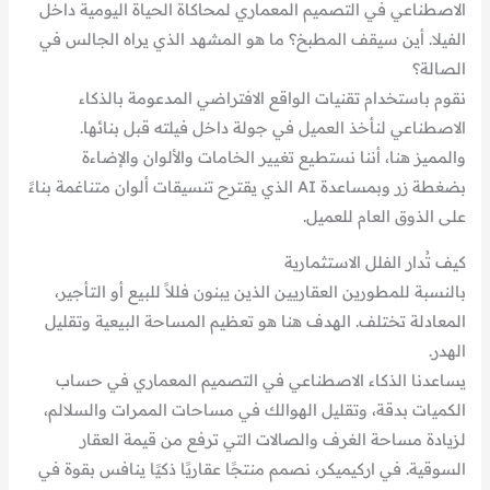
الاصطناعي في التصميم المعماري لمحاكاة الحياة اليومية داخل
الفيلا. أين سيقف المطبخ؟ ما هو المشهد الذي يراه الجالس في
الصالة؟
نقوم باستخدام تقنيات الواقع الافتراضي المدعومة بالذكاء
الاصطناعي لنأخذ العميل في جولة داخل فيلته قبل بنائها.
والمميز هنا، أننا نستطيع تغيير الخامات والألوان والإضاءة
بضغطة زر وبمساعدة AI الذي يقترح تنسيقات ألوان متناغمة بناءً
على الذوق العام للعميل.
كيف تُدار الفلل الاستثمارية
بالنسبة للمطورين العقاريين الذين يبنون فللاً للبيع أو التأجير،
المعادلة تختلف. الهدف هنا هو تعظيم المساحة البيعية وتقليل
الهدر.
يساعدنا الذكاء الاصطناعي في التصميم المعماري في حساب
الكميات بدقة، وتقليل الهوالك في مساحات الممرات والسلالم،
لزيادة مساحة الغرف والصالات التي ترفع من قيمة العقار
السوقية. في اركيميكر، نصمم منتجًا عقاريًا ذكيًا ينافس بقوة في