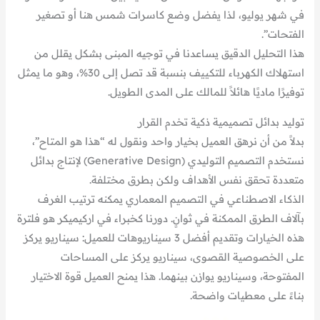
في شهر يوليو، لذا يفضل وضع كاسرات شمس هنا أو تصغير
الفتحات”.
هذا التحليل الدقيق يساعدنا في توجيه المبنى بشكل يقلل من
استهلاك الكهرباء للتكييف بنسبة قد تصل إلى 30%، وهو ما يمثل
توفيرًا ماديًا هائلاً للمالك على المدى الطويل.
توليد بدائل تصميمية ذكية تخدم القرار
بدلاً من أن نرهق العميل بخيار واحد ونقول له “هذا هو المتاح”،
نستخدم التصميم التوليدي (Generative Design) لإنتاج بدائل
متعددة تحقق نفس الأهداف ولكن بطرق مختلفة.
الذكاء الاصطناعي في التصميم المعماري يمكنه ترتيب الغرف
بآلاف الطرق الممكنة في ثوانٍ. دورنا كخبراء في اركيميكر هو فلترة
هذه الخيارات وتقديم أفضل 3 سيناريوهات للعميل: سيناريو يركز
على الخصوصية القصوى، سيناريو يركز على المساحات
المفتوحة، وسيناريو يوازن بينهما. هذا يمنح العميل قوة الاختيار
بناءً على معطيات واضحة.