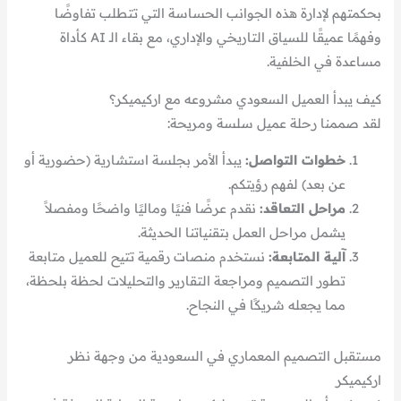
بحكمتهم لإدارة هذه الجوانب الحساسة التي تتطلب تفاوضًا
وفهمًا عميقًا للسياق التاريخي والإداري، مع بقاء الـ AI كأداة
مساعدة في الخلفية.
كيف يبدأ العميل السعودي مشروعه مع اركيميكر؟
لقد صممنا رحلة عميل سلسة ومريحة:
خطوات التواصل:
يبدأ الأمر بجلسة استشارية (حضورية أو
عن بعد) لفهم رؤيتكم.
مراحل التعاقد:
نقدم عرضًا فنيًا وماليًا واضحًا ومفصلاً
يشمل مراحل العمل بتقنياتنا الحديثة.
آلية المتابعة:
نستخدم منصات رقمية تتيح للعميل متابعة
تطور التصميم ومراجعة التقارير والتحليلات لحظة بلحظة،
مما يجعله شريكًا في النجاح.
مستقبل التصميم المعماري في السعودية من وجهة نظر
اركيميكر