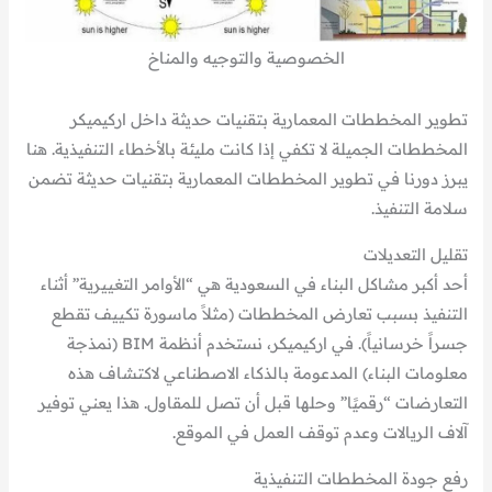
الخصوصية والتوجيه والمناخ
تطوير المخططات المعمارية بتقنيات حديثة داخل اركيميكر
المخططات الجميلة لا تكفي إذا كانت مليئة بالأخطاء التنفيذية. هنا
يبرز دورنا في تطوير المخططات المعمارية بتقنيات حديثة تضمن
سلامة التنفيذ.
تقليل التعديلات
أحد أكبر مشاكل البناء في السعودية هي “الأوامر التغييرية” أثناء
التنفيذ بسبب تعارض المخططات (مثلاً ماسورة تكييف تقطع
جسراً خرسانياً). في اركيميكر، نستخدم أنظمة BIM (نمذجة
معلومات البناء) المدعومة بالذكاء الاصطناعي لاكتشاف هذه
التعارضات “رقميًا” وحلها قبل أن تصل للمقاول. هذا يعني توفير
آلاف الريالات وعدم توقف العمل في الموقع.
رفع جودة المخططات التنفيذية