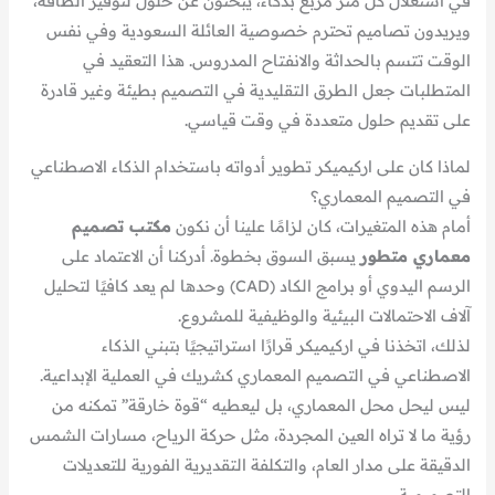
في استغلال كل متر مربع بذكاء، يبحثون عن حلول لتوفير الطاقة،
ويريدون تصاميم تحترم خصوصية العائلة السعودية وفي نفس
الوقت تتسم بالحداثة والانفتاح المدروس. هذا التعقيد في
المتطلبات جعل الطرق التقليدية في التصميم بطيئة وغير قادرة
على تقديم حلول متعددة في وقت قياسي.
لماذا كان على اركيميكر تطوير أدواته باستخدام الذكاء الاصطناعي
في التصميم المعماري؟
أمام هذه المتغيرات، كان لزامًا علينا أن نكون
مكتب تصميم
معماري متطور
يسبق السوق بخطوة. أدركنا أن الاعتماد على
الرسم اليدوي أو برامج الكاد (CAD) وحدها لم يعد كافيًا لتحليل
آلاف الاحتمالات البيئية والوظيفية للمشروع.
لذلك، اتخذنا في اركيميكر قرارًا استراتيجيًا بتبني الذكاء
الاصطناعي في التصميم المعماري كشريك في العملية الإبداعية.
ليس ليحل محل المعماري، بل ليعطيه “قوة خارقة” تمكنه من
رؤية ما لا تراه العين المجردة، مثل حركة الرياح، مسارات الشمس
الدقيقة على مدار العام، والتكلفة التقديرية الفورية للتعديلات
التصميمية.