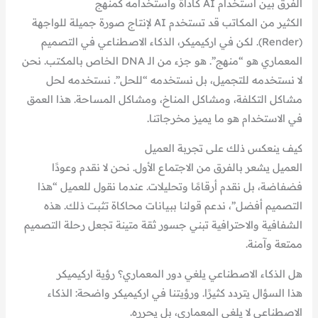
الفرق بين استخدام AI كأداة واستخدامه كمنهج
الكثير من المكاتب قد تستخدم AI لإنتاج صورة جميلة للواجهة
(Render). لكن في اركيميكر، الذكاء الاصطناعي في التصميم
المعماري هو “منهج”. هو جزء من الـ DNA الخاص بالمكتب. نحن
لا نستخدمه للتجميل، بل نستخدمه “للحل”. نستخدمه لحل
مشاكل التكلفة، ومشاكل المناخ، ومشاكل المساحة. هذا العمق
في الاستخدام هو ما يميز مخرجاتنا.
كيف ينعكس ذلك على تجربة العميل
العميل يشعر بالفرق من الاجتماع الأول. نحن لا نقدم وعودًا
فضفاضة، بل نقدم أرقامًا وتحليلات. عندما نقول للعميل “هذا
التصميم أفضل”، ندعم قولنا ببيانات محاكاة تثبت ذلك. هذه
الشفافية والاحترافية تبني جسور ثقة متينة تجعل رحلة التصميم
ممتعة وآمنة.
هل الذكاء الاصطناعي يلغي دور المعماري؟ رؤية اركيميكر
هذا السؤال يتردد كثيرًا. ورؤيتنا في اركيميكر واضحة: الذكاء
الاصطناعي لا يلغي المعماري، بل يحرره.