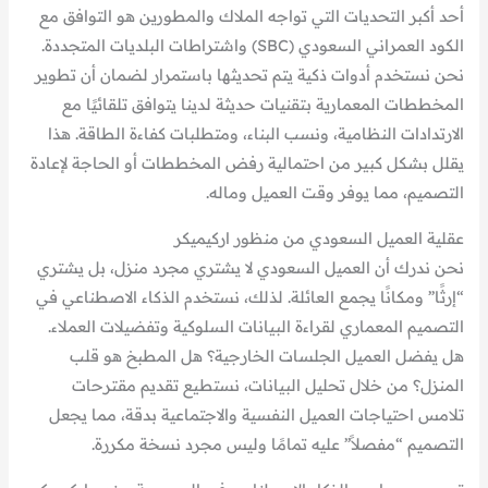
أحد أكبر التحديات التي تواجه الملاك والمطورين هو التوافق مع
الكود العمراني السعودي (SBC) واشتراطات البلديات المتجددة.
نحن نستخدم أدوات ذكية يتم تحديثها باستمرار لضمان أن تطوير
المخططات المعمارية بتقنيات حديثة لدينا يتوافق تلقائيًا مع
الارتدادات النظامية، ونسب البناء، ومتطلبات كفاءة الطاقة. هذا
يقلل بشكل كبير من احتمالية رفض المخططات أو الحاجة لإعادة
التصميم، مما يوفر وقت العميل وماله.
عقلية العميل السعودي من منظور اركيميكر
نحن ندرك أن العميل السعودي لا يشتري مجرد منزل، بل يشتري
“إرثًا” ومكانًا يجمع العائلة. لذلك، نستخدم الذكاء الاصطناعي في
التصميم المعماري لقراءة البيانات السلوكية وتفضيلات العملاء.
هل يفضل العميل الجلسات الخارجية؟ هل المطبخ هو قلب
المنزل؟ من خلال تحليل البيانات، نستطيع تقديم مقترحات
تلامس احتياجات العميل النفسية والاجتماعية بدقة، مما يجعل
التصميم “مفصلاً” عليه تمامًا وليس مجرد نسخة مكررة.