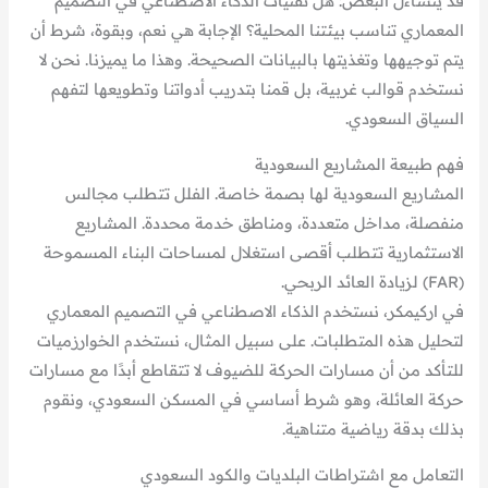
قد يتساءل البعض: هل تقنيات الذكاء الاصطناعي في التصميم
المعماري تناسب بيئتنا المحلية؟ الإجابة هي نعم، وبقوة، شرط أن
يتم توجيهها وتغذيتها بالبيانات الصحيحة. وهذا ما يميزنا. نحن لا
نستخدم قوالب غربية، بل قمنا بتدريب أدواتنا وتطويعها لتفهم
السياق السعودي.
فهم طبيعة المشاريع السعودية
المشاريع السعودية لها بصمة خاصة. الفلل تتطلب مجالس
منفصلة، مداخل متعددة، ومناطق خدمة محددة. المشاريع
الاستثمارية تتطلب أقصى استغلال لمساحات البناء المسموحة
(FAR) لزيادة العائد الربحي.
في اركيمكر، نستخدم الذكاء الاصطناعي في التصميم المعماري
لتحليل هذه المتطلبات. على سبيل المثال، نستخدم الخوارزميات
للتأكد من أن مسارات الحركة للضيوف لا تتقاطع أبدًا مع مسارات
حركة العائلة، وهو شرط أساسي في المسكن السعودي، ونقوم
بذلك بدقة رياضية متناهية.
التعامل مع اشتراطات البلديات والكود السعودي