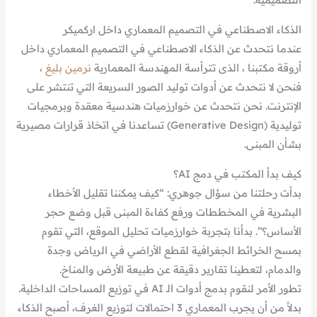
الذكاء الاصطناعي في التصميم المعماري داخل اركميكر
عندما نتحدث عن الذكاء الاصطناعي في التصميم المعماري داخل
أروقة مكتبنا ، الذى تترأسة المهندسة المعمارية
نرمين بليغ
،
فنحن لا نتحدث عن أدوات توليد الصور السريعة التي تنتشر على
الإنترنت. نحن نتحدث عن خوارزميات هندسية معقدة وبرمجيات
توليدية (Generative Design) تساعدنا في اتخاذ قرارات مصيرية
بشأن المبنى.
كيف بدأ المكتب في دمج AI؟
بدأت رحلتنا من سؤال جوهري: “كيف يمكننا تقليل الأخطاء
البشرية في المخططات ورفع كفاءة المبنى قبل وضع حجر
الأساس؟”. بدأنا بتجربة خوارزميات تحليل الموقع، التي تقوم
بمسح الخرائط الجغرافية لقطع الأراضي في الرياض وجدة
والدمام، لتعطينا تقارير دقيقة عن طبيعة الأرض والمناخ.
تطور الأمر لنقوم بدمج أدوات الـ AI في توزيع المساحات الداخلية.
بدلاً من أن يجرب المعماري 3 احتمالات لتوزيع الغرف، أصبح الذكاء