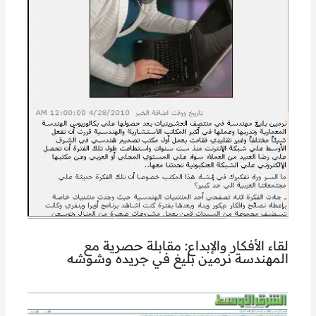
لقاء الأفكار والإبداع: مقابلة حصرية مع
المهندسة نرمين بليغ في جريده وشوشه