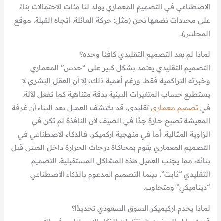
الاصطناعي في التصميم المعماري يولد لنا مئات الاحتمالات بناءً
على محددات نضعها نحن (مثل: حركة العائلة، اتجاه القبلة، موقع
المجلس).
لماذا لم يعد التصميم التقليدي كافيًا وحده؟
التصميم التقليدي يعتمد بشكل كبير على “حدس” المعماري
وخبرته التراكمية فقط. ورغم أهمية ذلك، إلا أن العقل البشري لا
يستطيع حساب المتغيرات البيئية بدقة متناهية كما تفعل الآلة.
في
تصميم معمارى
تقليدى، قد يكتشف العميل بعد البناء أن غرفة
المعيشة تصبح حارة جدًا في الصيف لأن النافذة لم تكن في
الزاوية المثالية. أما في منهجية اركميكر، فالذكاء الاصطناعي في
التصميم المعماري يقوم بمحاكاة درجات الحرارة داخل المبنى قبل
بنائه، مما يجنب العميل هذه المشاكل المستقبلية. التصميم
التقليدي “ثابت”، بينما التصميم المدعوم بالذكاء الاصطناعي
“ديناميكي” ومتجاوب.
لماذا يخدم اركيميكر السوق السعودي تحديدًا؟