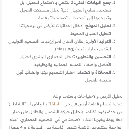
جمع البيانات الذكي:
لا نكتفي بالاستماع للعميل، بل
نستخدم نماذج استبيان ذكية تحلل تفضيلات العميل
وتترجمها إلى “محددات تصميمية” رقمية.
تحليل الموقع:
إدخال إحداثيات الأرض في برمجياتنا
لتحليل السياق المحيط.
التوليد الأولي:
إطلاق العنان لخوارزميات التصميم التوليدي
لتقديم خيارات كتلية (Massing).
التحسين والتطوير:
تدخل المعماري البشري لاختيار
الأفضل وإضفاء اللمسة الجمالية والوظيفية.
المحاكاة والاعتماد:
اختبار التصميم بيئيًا وإنشائيًا قبل
تقديمه للعميل.
تحليل الأرض والاحتياجات باستخدام AI
عندما نستلم قطعة أرض في حي “
الملقا
” بالرياض أو “الشاطئ”
في جدة، يقوم نظامنا بتحليل حركة الشمس والظلال على مدار
365 يومًا. يخبرنا الذكاء الاصطناعي في التصميم المعماري: “هذه
الواجهة ستتعرض لأشعة شمس قاسية بين الساعة 2 و 4 عصرًا