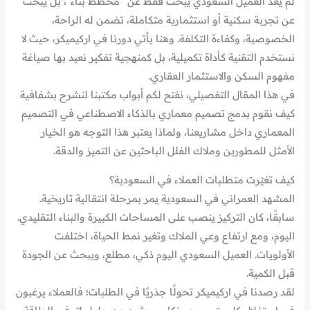
لم يعد العميل السعودي يبحث فقط عن “مخطط بناء”، بل يبحث
عن تجربة سكنية أو استثمارية متكاملة، تضمن له الراحة،
الخصوصية، وكفاءة التكلفة. وهنا يأتي دورنا في اركيميكر، حيث لا
نستخدم التقنية كأداة تكميلية، بل كمنهجية تفكير نعيد بها صياغة
مفهوم السكن والاستثمار العقاري.
في هذا المقال التفصيلي، نفتح لكم أبواب مكتبنا لنشرح بشفافية
كيف نقوم بدمج تصميم معماري بالذكاء الاصطناعي في التصميم
المعماري داخل مشاريعنا، ولماذا يعتبر هذا التوجه هو الخيار
الأمثل للمطورين وملاك الفلل الباحثين عن التميز والدقة.
كيف تغيّرت متطلبات العملاء في السعودية؟
المشهد العمراني في السعودية يمر بمرحلة انتقالية تاريخية.
سابقًا، كان التركيز ينصب على المساحات الكبيرة والبناء التقليدي.
اليوم، ومع ارتفاع وعي الملاك وتغير نمط الحياة، اختلفت
الأولويات. العميل السعودي اليوم ذكي، مطلع، ويبحث عن الجودة
قبل الكمية.
لقد رصدنا في اركيميكر تحولًا جذريًا في الطلبات؛ فالعملاء يرغبون