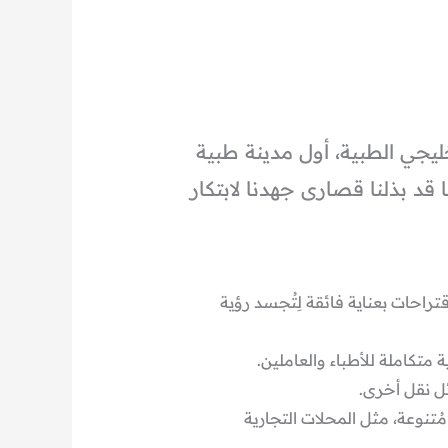
ليجي الطبية، أول مدينة طبية
ُقدر بـ 10 مليون متر مربع، وفيها قد بذلنا قصارى جهدنا لابتكار
احات بعناية فائقة لِتُجسد رؤية
تكاملة للأطباء والعاملين.
ئل نقل أخرى.
ُتنوعة، مثل المحلات التجارية