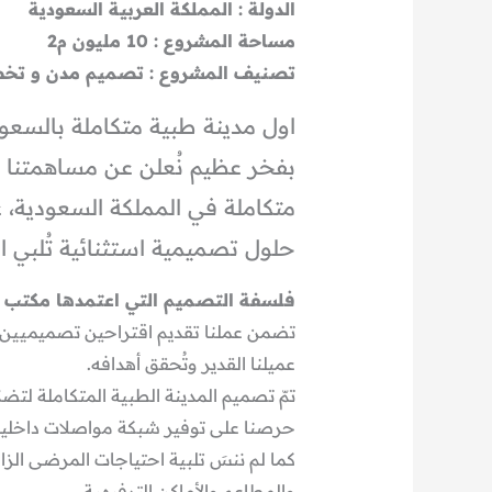
الدولة : المملكة العربية السعودية
مساحة المشروع : 10 مليون م2
تصنيف المشروع : تصميم مدن و ت
اول مدينة طبية متكاملة بالسعودي
بفخر عظيم نُعلن عن مساهمتنا في
حلول تصميمية استثنائية تُلبي 
فلسفة التصميم التي اعتمدها مكتب 
تضمن عملنا تقديم اقتراحين تصميميين مت
عميلنا القدير وتُحقق أهدافه.
تمّ تصميم المدينة الطبية المتكاملة لت
حرصنا على توفير شبكة مواصلات داخلية 
كما لم ننسَ تلبية احتياجات المرضى الزا
والمطاعم والأماكن الترفيهية.