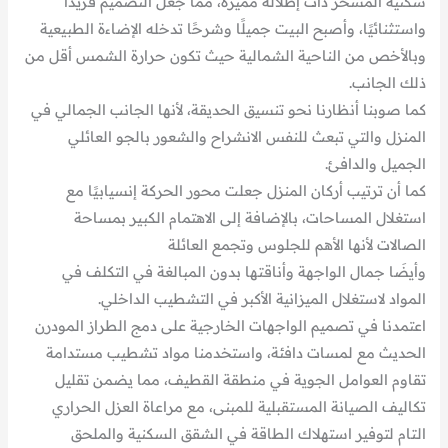
سكنية المسحر ذات إطلالة مميزة، مما جعل التصميم فريدًا
واستثنائيًا، وأصبح البيت جميلًا وشرحًا تدخله الإضاءة الطبيعية
وبالأخص من الناحية الشمالية حيث تكون حرارة الشمس أقل من
ذلك الجانب.
كما صوبنا أنظارنا نحو تنسيق الحديقة، لأنها الجانب الجمالي في
المنزل والتي تبعث للنفس الانشراح والشعور بالجو العائلي
الجميل والدافئ.
كما أن ترتيب أركان المنزل جعلت محور الحركة إنسيابيًا مع
استغلال المساحات، بالإضافة إلى الاهتمام الكبير بمساحة
الصالات لأنها الأهم للجلوس وتجمع العائلة
وأيضَا جمال الواجهة وأناقتها بدون المبالغة في التكلف في
المواد لاستغلال الميزانية الأكبر في التشطيب الداخلي.
اعتمدنا في تصميم الواجهات الخارجية على دمج الطراز المودرن
الحديث مع لمسات دافئة، واستخدمنا مواد تشطيب مستدامة
تقاوم العوامل الجوية في منطقة القطيف، مما يضمن تقليل
تكاليف الصيانة المستقبلية للمبنى، مع مراعاة العزل الحراري
التام لتوفير استهلاك الطاقة في الشقق السكنية والملحق