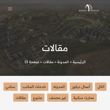
خطي
لى
لمحتوى
مقالات
الرئيسية
المدونة
مقالات
صفحة 13
Filter
الكل
أعمال ديكور
المدونه
خدمات المكتب
سكني
posts
by
عمارت سكنية
غير مصنف
متنوع
مقالات
category