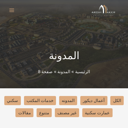
خطي
لى
لمحتوى
المدونة
الرئيسية
المدونة
صفحة 8
Filter
الكل
أعمال ديكور
المدونه
خدمات المكتب
سكني
posts
عمارت سكنية
غير مصنف
متنوع
مقالات
by
category