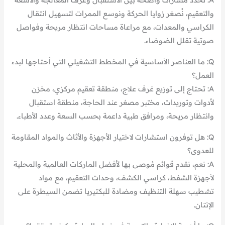
والتعقيم، نُصغر زوايا الحركة ونوسع الممرات لتسهيل انتقال
الكراسي والمعدات، مع مراعاة مساحات انتظار مريحة وفواصل
صوتية تقلل الضوضاء.
Q: ما العناصر الأساسية في المخطط التشغيلي التي أحتاجها لبدء
العمل؟
A: تحتاج إلى توزيع غرف علاج، منطقة تعقيم مركزي، مخزن
لأدوات وتوريدات، مختبر مصغر عند الحاجة، منطقة استقبال
وانتظار مريحة، ومرافق طبية داعمة بحسب السعة وعدد الأطباء.
Q: هل توفرون استشارات لاختيار الأجهزة والأثاث والمواد المقاومة
للعدوى؟
A: نعم، نقدم قوائم مُوصى بها لأفضل الماركات العالمية والمحلية
لأجهزة الشفط، كراسي الكشف، وحدات التعقيم، مع مواد
تشطيب سهلة التنظيف ومضادة للبكتيريا تضمن السيطرة على
الإنتان.