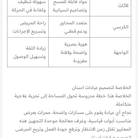
مواد قابلة للمسح
سهولة تنظيف
الأثاث
وتصاميم انسيابية
وكفاءة في الحركة
متعدد المحاور
راحة المريض
الكرسي
ودعم قطني
وتسريع الإجراءات
هوية بصرية
زيادة الثقة
الواجهة
واضحة ولافتة
وتسهيل الوصول
مقروءة
الخلاصة لتصميم عيادات اسنان
الخلاصة هنا: خطة مدروسة تحول المساحة إلى تجربة علاجية
متكاملة.
نجاح أي عيادة يقوم على مسارات واضحة، ممرات بعرض
مناسب، أبواب قياسية، وغرف معالجة موحدة التجهيز. هذه
المعايير تقلل زمن الانتظار وترفع جودة العمل وتريح المرضى
لتصميم عيادات اسنان.