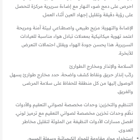
احرص على دمج ضوء النهار مع إضاءة سريرية مركزة لتحصل
على رؤية دقيقة وتقليل إجهاد العين أثناء العمل.
الإضاءة والتهوية: مزيج طبيعي واصطناعي لبيئة آمنة ومريحة
اعتمد تهوية ميكانيكية بمعدلات تبادل هواء مناسبة للعيادات
السريرية. هذا يحسن جودة الهواء ويقلل احتمالات التعرض
للأبخرة.
السلامة والإنذار ومخارج الطوارئ
ركّب إنذار حريق ونقاط كشف واضحة. حدد مخارج طوارئ يسهل
الوصول إليها من كل منطقة للحفاظ على سلامة المرضى
والفريق.
التنظيم والتخزين: وحدات مخصصة لصواني التعقيم والأدوات
نظّم وحدات تخزين مخصصة لصواني التعقيم مع ترميز لوني.
افصل مسارات الأدوات النظيفة عن الملوثة لتقليل مخاطر
العدوى.
استخدام مواد مقاومة للمواد الكيميائية وسهلة المسح.