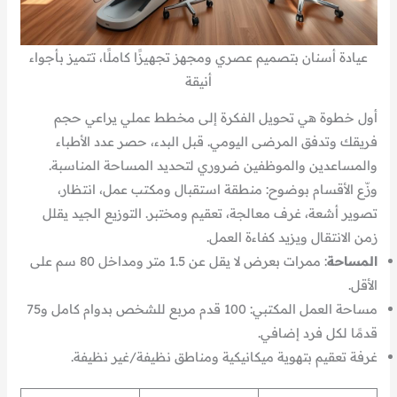
عيادة أسنان بتصميم عصري ومجهز تجهيزًا كاملًا، تتميز بأجواء
أنيقة
أول خطوة هي تحويل الفكرة إلى مخطط عملي يراعي حجم
فريقك وتدفق المرضى اليومي. قبل البدء، حصر عدد الأطباء
والمساعدين والموظفين ضروري لتحديد المساحة المناسبة.
وزّع الأقسام بوضوح: منطقة استقبال ومكتب عمل، انتظار،
تصوير أشعة، غرف معالجة، تعقيم ومختبر. التوزيع الجيد يقلل
زمن الانتقال ويزيد كفاءة العمل.
المساحة
: ممرات بعرض لا يقل عن 1.5 متر ومداخل 80 سم على
الأقل.
مساحة العمل المكتبي: 100 قدم مربع للشخص بدوام كامل و75
قدمًا لكل فرد إضافي.
غرفة تعقيم بتهوية ميكانيكية ومناطق نظيفة/غير نظيفة.