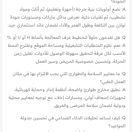
الجودة؟
A: نضع أولويات: بنية حرجة (أجهزة وتعقيم)، ثم أثاث ومواد
تشطيب، ثم تقنيات ذكية. نعرض بدائل ماركات ومستويات جودة
توازن بين التكلفة وطول العمر والأداء لضمان عائد استثماري جيد.
Q: هل تقدمون حلولاً لتخطيط غرف المعالجة بأنماط H أو U أو L؟
A: نعم، نقيّم المتطلبات التشغيلية ومساحة الموقع ونقترح النمط
الأنسب لكل غرفة لتحقيق سهولة الوصول للأدوات، تقليل زمن
الحركة، وتحسين خصوصية المريض وسير العمل.
Q: ما معايير السلامة والطوارئ التي يجب الالتزام بها في مكان
العمل الطبي؟
A: نطبق مخارج طوارئ واضحة، أنظمة إنذار وحماية كهربائية،
تجهيزات إسعاف أولي، ومسارات إخلاء، مع توجيه لمعايير محلية
ودولية لضمان سلامة المرضى والفريق.
Q: كيف تساعد تحليلات الذكاء الصناعي في تحسين جدولة
المواعيد؟