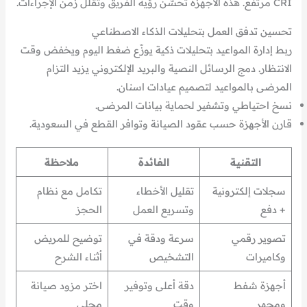
CRI مرتفع. هذه الأجهزة تحسّن رؤية الفريق وتقلل زمن الإجراءات.
تحسين تدفق العمل بتحليلات الذكاء الاصطناعي
ربط إدارة المواعيد بتحليلات ذكية يوزّع ضغط اليوم ويخفض وقت
الانتظار. دمج الرسائل النصية والبريد الإلكتروني يزيد التزام
المرضى بالمواعيد لتصميم عيادات اسنان.
نسخ احتياطي وتشفير لحماية بيانات المرضى.
قارن الأجهزة حسب عقود الصيانة وتوافر القطع في السعودية.
التقنية
الفائدة
ملاحظة
سجلات إلكترونية
تقليل الأخطاء
تكامل مع نظام
+ دفع
وتسريع العمل
الحجز
تصوير رقمي
سرعة ودقة في
توضيح للمريض
وكاميرات
التشخيص
أثناء الشرح
أجهزة شفط
دقة أعلى وتوفير
اختر مزود صيانة
ومجهر
وقت
محلي