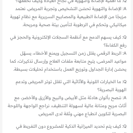
Q: ما أهمية الإضاءة والتهوية في نجاح العيادة وكيف تحققها؟
A: الإضاءة والتهوية تحسّن التشخيص وتجربة المريض. نعتمد
مزيجًا من الإضاءة الطبيعية والمصابيح السريرية مع نظام تهوية
ميكانيكي وتحكم في الرطوبة لتأمين بيئة صحية ومريحة.
Q: كيف يسهم الدمج مع أنظمة السجلات الإلكترونية والحجز في
رفع الكفاءة؟
A: الربط الرقمي يقلل زمن التسجيل ويمنع الأخطاء، يسهّل
مواعيد المرضى، يتيح متابعة ملفات العلاج وإرسال تذكيرات، كما
يحسّن إدارة الجداول وتوزيع العمل باستخدام تحليلات بسيطة.
Q: ما الخيارات اللونية والأثاثية التي تقلل توتر المريض وتدعم
الهوية البصرية؟
A: ننصح بألوان هادئة مثل الأبيض والبيج والأزرق والأخضر، مع
أثاث مريح ومتانة عالية لسهولة التنظيف. نراجع الواجهة واللوحة
البصرية لتكوين انطباع مهني وثقة لدى المريض.
Q: كيف يتم تحديد الميزانية الذكية للمشروع دون التفريط في