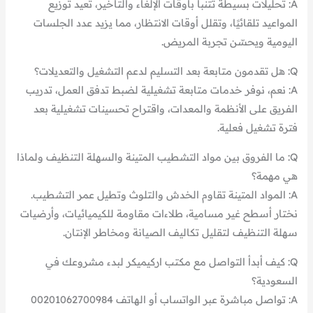
A: تحليلات بسيطة تتنبأ بأوقات الإلغاء والتأخير، تعيد توزيع
المواعيد تلقائيًا، وتقلل أوقات الانتظار، مما يزيد عدد الجلسات
اليومية ويحسّن تجربة المريض.
Q: هل تقدمون متابعة بعد التسليم لدعم التشغيل والتعديلات؟
A: نعم، نوفر خدمات متابعة تشغيلية لضبط تدفق العمل، تدريب
الفريق على الأنظمة والمعدات، واقتراح تحسينات تشغيلية بعد
فترة تشغيل فعلية.
Q: ما الفروق بين مواد التشطيب المتينة والسهلة التنظيف ولماذا
هي مهمة؟
A: المواد المتينة تقاوم الخدش والتلوث وتطيل عمر التشطيب.
نختار أسطح غير مسامية، طلاءات مقاومة للكيميائيات، وأرضيات
سهلة التنظيف لتقليل تكاليف الصيانة ومخاطر الإنتان.
Q: كيف أبدأ التواصل مع مكتب اركيميكر لبدء مشروعك في
السعودية؟
A: تواصل مباشرة عبر الواتساب أو الهاتف 00201062700984