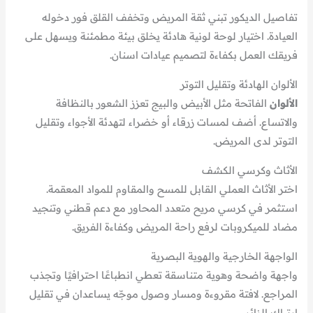
تفاصيل الديكور تبني ثقة المريض وتخفف القلق فور دخوله
العيادة. اختيار لوحة لونية هادئة يخلق بيئة مطمئنة ويسهل على
فريقك العمل بكفاءة لتصميم عيادات اسنان.
الألوان الهادئة وتقليل التوتر
الألوان
الفاتحة مثل الأبيض والبيج تعزز الشعور بالنظافة
والاتساع. أضف لمسات زرقاء أو خضراء لتهدئة الأجواء وتقليل
التوتر لدى المريض.
الأثاث وكرسي الكشف
اختر الأثاث العملي القابل للمسح والمقاوم للمواد المعقمة.
استثمر في كرسي مريح متعدد المحاور مع دعم قطني وتنجيد
مضاد للميكروبات لرفع راحة المريض وكفاءة الفريق.
الواجهة الخارجية والهوية البصرية
واجهة واضحة وهوية متناسقة تعطي انطباعًا احترافيًا وتجذب
المراجع. لافتة مقروءة ومسار وصول موجّه يساعدان في تقليل
ارتباك الزائر.