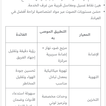
هيئ نقاط غسيل ومغاسل قريبة من غرف الخدمة.
حسّن مستويات الصوت عبر مواد امتصاصية لراحة أفضل في
العيادة.
التطبيق الموصى
المعيار
الفائدة
به
مزيج ضوء نهار +
رؤية دقيقة وتقليل
الإضاءة
إضاءة سريرية
إجهاد الفريق
مركزة
تهوية ميكانيكية
تحسين جودة
التهوية
بمعدل تبادل
الهواء وتقليل
مناسب
المخاطر
سهولة استدعاء
وحدات مخصصة
التخزين
الأدوات وضمان
وترميز لوني
سلامة التعقيم