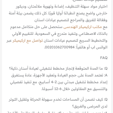
اختيار مواد سهلة التنظيف، إضاءة وتهوية ملائمتان، وديكور
خارجي واضح يصنع انطباعًا أوليًا قويًا. كل ذلك يضمن بيئة آمنة
وفعّالة للفريق والمراجع لتصميم عيادات اسنان.
مع
مكتب اركيميكر الهندسى
ستحصل على حل متكامل مدعوم
بالذكاء الاصطناعي وتنفيذ متدرج في السعودية. للتقييم الأولي
والتخطيط السريع لتصميم عيادات اسنان
تواصل مع اركيميكر
عبر
الواتس اب أو هاتفياً: 00201062700984.
FAQ
Q: ما المدة المتوقعة لإنجاز مخطط تشغيلي لعيادة أسنان ذكية؟
A: تعتمد المدة على حجم العيادة وتعقيد الأجهزة، عادة يستغرق
إعداد مخطط تشغيل مبدئي بين 2-4 أسابيع، مع تنفيذ تفصيلي
والتنسيق مع المقاولين خلال 6-12 أسبوعًا.
Q: كيف تضمن أن المساحات تخدم سهولة الحركة وتقليل التوتر
لدى المرضى والفريق؟
A: نحدد مسارات واضحة بين الاستقبال وغرف المعالجة والأشعة