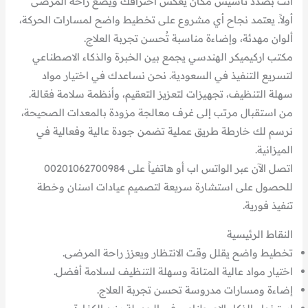
أنت بصدد تأسيس مكان يعكس احترافك ويضع راحة المرضى
أولاً. يعتمد نجاح أي مشروع على تخطيط واضح لمسارات الحركة،
ألوان مهدئة، وإضاءة مناسبة تُحسن تجربة العلاج.
مكتب اركيميكر الهندسي يجمع بين الخبرة والذكاء الاصطناعي
لتسريع التنفيذ في السعودية. نحن نساعدك في اختيار مواد
سهلة التنظيف، تجهيزات لتعزيز التعقيم، وأنظمة سلامة فعّالة.
من استقبال مرتب إلى غرف معالجة مزودة بالمعدات الصحيحة،
نرسم لك خارطة طريق عملية تضمن جودة عالية وفعالية في
الميزانية.
اتصل الآن عبر الواتس اب أو هاتفياً على 00201062700984
للحصول على استشارة سريعة لتصميم عيادات اسنان وخطة
تنفيذ فورية.
النقاط الرئيسية
تخطيط واضح يقلل وقت الانتظار ويعزز راحة المرضى.
اختيار مواد عالية المتانة وسهلة التنظيف لسلامة أفضل.
إضاءة ومسارات مدروسة تحسن تجربة العلاج.